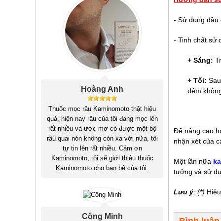
- Sử dụng dầu 
- Tinh chất sử 
+ Sáng:
Tr
+ Tối:
Sau 
Hoàng Anh
đêm không 
Thuốc mọc râu Kaminomoto thật hiệu
quả, hiện nay râu của tôi đang mọc lên
rất nhiều và ước mơ có được một bộ
Để nâng cao hơ
râu quai nón không còn xa vời nữa, tôi
nhận xét của c
tự tin lên rất nhiều. Cảm ơn
Kaminomoto, tôi sẽ giới thiệu thuốc
Một lần nữa
k
Kaminomoto cho bạn bè của tôi.
tưởng và sử dụ
Lưu ý
: (
*
)
Hiệu
Công Minh