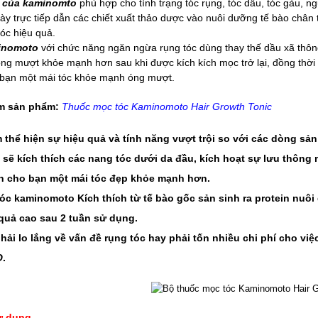
u của kaminomto
phù hợp cho tình trạng tóc rụng, tóc dầu, tóc gàu, 
này trực tiếp dẫn các chiết xuất thảo dược vào nuôi dưỡng tế bào chân 
tóc hiệu quả.
inomoto
với chức năng ngăn ngừa rụng tóc dùng thay thế dầu xã th
óng mượt khỏe mạnh hơn sau khi được kích kích mọc trở lại, đồng thời ng
bạn một mái tóc khỏe mạnh óng mượt.
m sản phẩm:
Thuốc mọc tóc Kaminomoto Hair Growth Tonic
 thể hiện sự hiệu quả và tính năng vượt trội so với các dòng s
sẽ kích thích các nang tóc dưới da đầu, kích hoạt sự lưu thông m
n cho bạn một mái tóc đẹp khỏe mạnh hơn.
tóc kaminomoto
Kích thích từ tế bào gốc sản sinh ra protein nuô
quả cao sau 2 tuần sử dụng.
hải lo lắng về vấn đề rụng tóc hay phải tốn nhiều chi phí cho v
O
.
ử dụng