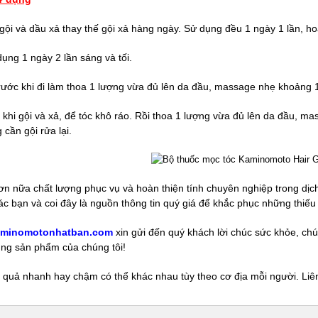
gội và dầu xả thay thế gội xả hàng ngày. Sử dụng đều 1 ngày 1 lần, ho
dụng 1 ngày 2 lần sáng và tối.
ước khi đi làm thoa 1 lượng vừa đủ lên da đầu, massage nhẹ khoảng 1
khi gội và xả, để tóc khô ráo. Rồi thoa 1 lượng vừa đủ lên da đầu, m
cần gội rửa lại.
n nữa chất lượng phục vụ và hoàn thiện tính chuyên nghiệp trong dịc
ác bạn và coi đây là nguồn thông tin quý giá để khắc phục những thiếu 
aminomotonhatban.com
xin gửi đến quý khách lời chúc sức khỏe, chú
ng sản phẩm của chúng tôi!
 quả nhanh hay chậm có thể khác nhau tùy theo cơ địa mỗi người. Liên