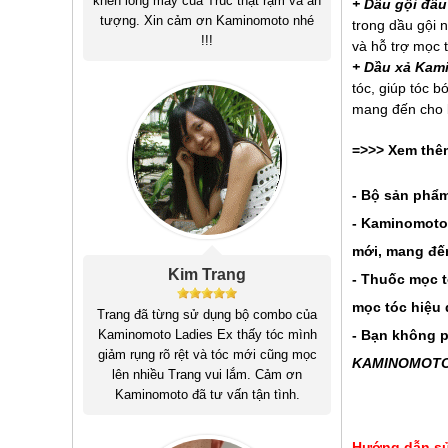
khen lông mày của Trúc thật rậm và ấn
+ Dầu gội đầ
tượng. Xin cảm ơn Kaminomoto nhé
trong dầu gội 
!!!
và hỗ trợ mọc 
+ Dầu xả Kam
tóc, giúp tóc b
mang đến cho 
=>>> Xem thê
- Bộ sản phẩm
- Kaminomoto 
mới, mang đế
Kim Trang
-
Thuốc mọc 
mọc tóc hiệu 
Trang đã từng sử dụng bộ combo của
Kaminomoto Ladies Ex thấy tóc mình
- Bạn không p
giảm rụng rõ rệt và tóc mới cũng mọc
KAMINOMOT
lên nhiều Trang vui lắm. Cảm ơn
Kaminomoto đã tư vấn tận tình.
Hướng dẫn s