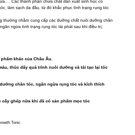
ngứa…. Các thành phần chứa chất dẫn xuất sinh học có
tóc, làm sạch da đầu, từ đó khắc phục tình trạng rụng tóc
ông thường nhằm cung cấp các dưỡng chất nuôi dưỡng chân
ăn ngừa tình trạng rụng tóc tái phát sau khi điều trị,
ản phẩm khác của Châu Âu.
áu, thúc đẩy quá trình nuôi dưỡng và tái tạo lại tóc
i dưỡng chân tóc, ngăn ngừa rụng tóc và kích thích
iệc cấy ghép nữa khi đã có sản phẩm mọc tóc