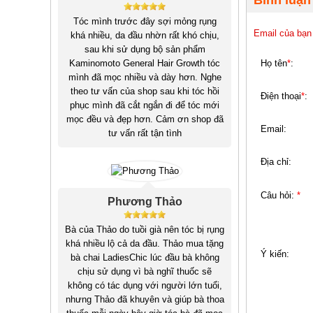
Bình luận
Tóc mình trước đây sợi mỏng rụng
Email của bạn
khá nhiều, da đầu nhờn rất khó chịu,
sau khi sử dụng bộ sản phẩm
Kaminomoto General Hair Growth tóc
Họ tên
*
:
mình đã mọc nhiều và dày hơn. Nghe
theo tư vấn của shop sau khi tóc hồi
Điện thoại
*
:
phục mình đã cắt ngắn đi để tóc mới
mọc đều và đẹp hơn. Cảm ơn shop đã
Email:
tư vấn rất tận tình
Địa chỉ:
Câu hỏi:
*
Phương Thảo
Bà của Thảo do tuồi già nên tóc bị rụng
khá nhiều lộ cả da đầu. Thảo mua tặng
Ý kiến:
bà chai LadiesChic lúc đầu bà không
chịu sử dụng vì bà nghĩ thuốc sẽ
không có tác dụng với người lớn tuổi,
nhưng Thảo đã khuyên và giúp bà thoa