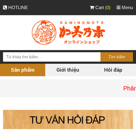
HOTLINE
Cart
(0)
Menu
Sản phẩm
Giới thiệu
Hỏi đáp
Phân p