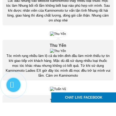
Lúc đầu Nhung vào website kaminomoto thấy nhiều loại thuốc mọc
tóc làm Nhung bối rối lắm không biết loại nào phù hợp với mình. Sau
khi được nhân viên của Kaminomoto tư vấn tận tình Nhung rất hài
lòng, giao hàng thì đúng chất lượng, đóng gói cẩn thận. Nhung cảm
ơn shop nhé
Thu Yến
Tóc mình rụng nhiều làm lộ cả da trên đỉnh đầu làm mình thiếu tự tin
khi giao tiếp với khách hàng. Mặc dù đã sử dụng nhiều loại thuốc
mọc tóc khác nhau nhưng không có kết quả. Từ khi sử dụng
Kaminomoto Ladies EX giờ đây tóc mình đã mọc đều trở lại mình vui
lắm. Cảm ơn Kaminomoto
CHAT LIVE FACEBOOK
Tuấn Vũ
Hồi còn sinh viên hay thức khuya căng thẳng làm tóc mình rụng nhiều
gần như bị hói, sau khi tìm hiểu và sử dụng thuốc mọc tóc