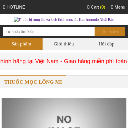
HOTLINE
Cart
(0)
Menu
Sản phẩm
Giới thiệu
Hỏi đáp
ính hãng tại Việt Nam - Giao hàng miễn phí toàn 
THUỐC MỌC LÔNG MI