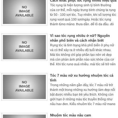
Cách khắc phục tóc rụng nhiều hiệu quả
Tóc rụng là hiện tượng sinh lý bình thường
của cơ thể, mỗi ngày trung bình chúng ta rụng
từ 50 - 100 sợi tóc. Tuy nhiên, khi số lượng tóc
rụng vượt quá 100 sợi/ngày. Hoặc tóc rụng
thành từng mảng, thưa dần, để lộ da đầu, đó
là dấu hiệu của tóc rụng bất thường.
Vì sao tóc rụng nhiều ở nữ? Nguyên
nhân phổ biến và cách nhận biết
Rụng tóc là tình trạng khá phổ biến ở phụ nữ
và có thể xảy ra ở nhiều độ tuổi khác nhau.
Mái tóc không chỉ góp phần tạo nên vẻ đẹp
mà còn phản ánh phần nào sức khỏe của cơ
thể. Khi tóc rụng quá nhiều, mái tóc sẽ trở nên
mỏng, yếu và dễ gãy, khiến nhiều chị em cảm
thấy lo lắng.
Tóc 7 màu nữ xu hướng nhuộm tóc cá
tính
Trong những năm gần đây, tóc 7 màu nữ trở
thành một trong những xu hướng làm đẹp nổi
bật được nhiều bạn trẻ yêu thích. Không còn
giới hạn ở những màu tóc truyền thống như
nâu hay đen. Kiểu nhuộm tóc 7 màu nữ mang
đến phong cách độc đáo, nổi bật và đầy cá
tính.
Nhuộm tóc màu nâu cam