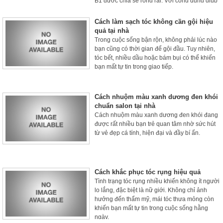
B1 được chia sẻ rộng rãi. Với công dụng giúp
tóc mềm mượt, giảm gãy rụng và kích thích tóc
mọc nhanh hơn.
Cách làm sạch tóc không cần gội hiệu
quả tại nhà
Trong cuộc sống bận rộn, không phải lúc nào
bạn cũng có thời gian để gội đầu. Tuy nhiên,
tóc bết, nhiều dầu hoặc bám bụi có thể khiến
bạn mất tự tin trong giao tiếp.
Cách nhuộm màu xanh dương đen khói
chuẩn salon tại nhà
Cách nhuộm màu xanh dương đen khói đang
được rất nhiều bạn trẻ quan tâm nhờ sức hút
từ vẻ đẹp cá tính, hiện đại và đầy bí ẩn.
Cách khắc phục tóc rụng hiệu quả
Tình trạng tóc rụng nhiều khiến không ít người
lo lắng, đặc biệt là nữ giới. Không chỉ ảnh
hưởng đến thẩm mỹ, mái tóc thưa mỏng còn
khiến bạn mất tự tin trong cuộc sống hằng
ngày.