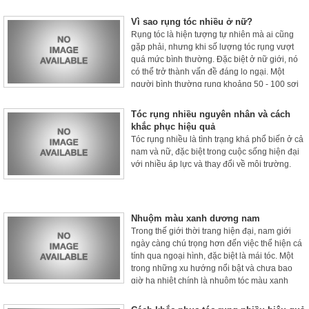
Vì sao rụng tóc nhiều ở nữ?
Rụng tóc là hiện tượng tự nhiên mà ai cũng
gặp phải, nhưng khi số lượng tóc rụng vượt
quá mức bình thường. Đặc biệt ở nữ giới, nó
có thể trở thành vấn đề đáng lo ngại. Một
người bình thường rụng khoảng 50 - 100 sợi
tóc mỗi ngày, và những sợi tóc này sẽ được
thay thế bởi tóc mới.
Tóc rụng nhiều nguyên nhân và cách
khắc phục hiệu quả
Tóc rụng nhiều là tình trạng khá phổ biến ở cả
nam và nữ, đặc biệt trong cuộc sống hiện đại
với nhiều áp lực và thay đổi về môi trường.
Nhuộm màu xanh dương nam
Trong thế giới thời trang hiện đại, nam giới
ngày càng chú trọng hơn đến việc thể hiện cá
tính qua ngoại hình, đặc biệt là mái tóc. Một
trong những xu hướng nổi bật và chưa bao
giờ hạ nhiệt chính là nhuộm tóc màu xanh
dương.