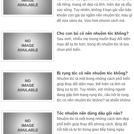
rất riêng, mang vẻ đẹp cá tính, hiện đại và đầy
sức sống. Tuy nhiên, không ít bạn gái vẫn băn
khoăn con gái da ngăm nên nhuộm tóc màu gì
để vừa sáng da. Vừa hợp phong cách mà
không bị xỉn màu hay dừ hơn tuổi.
Cho con bú có nên nhuộm tóc không?
Sau sinh, nhiều mẹ mong muốn thay đổi diện
mạo để tự tin hơn, trong đó nhuộm tóc là lựa
chọn phổ biến.
Bị rụng tóc có nên nhuộm tóc không?
Nhuộm tóc là một trong những cách phổ biến
giúp thay đổi diện mạo, thể hiện cá tính và
tăng sự tự tin. Tuy nhiên, với những người
đang gặp tình trạng rụng tóc, câu hỏi bị rụng
tóc có nên nhuộm tóc không? lại khiến không
ít người băn khoăn.
Tóc nhuộm nên dùng dầu gội nào?
Nhuộm tóc là một trong những cách làm đẹp
phổ biến giúp thay đổi phong cách, tăng độ
nổi bật và tự tin trong giao tiếp hàng ngày.