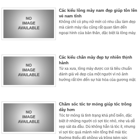
Các kiểu lông mày nam đẹp giúp tôn lên
vẻ nam tính
Không chỉ có phụ nữ mới có nhu cầu làm đẹp
mà cánh mày râu cũng rất quan tâm đến
ngoại hình của bản thân, đặc biệt là lông mày.
Các kiểu chân mày đẹp tự nhiên thịnh
hành
Từ xa xưa, lông mày được coi là tiêu chuẩn
đánh giá vẻ đẹp của một người vì nó ảnh
hưởng rất lớn đến sự hài hòa của gương mặt.
Chăm sóc tóc tơ mỏng giúp tóc trông
dày hơn
Tóc tơ mỏng là tình trạng khá phổ biến, đặc
biệt ở những người có sợi tóc nhỏ, nhẹ và dễ
xẹp sát da đầu. Dù không hẳn là tóc ít, nhưng
vì sợi tóc quá mảnh nên tổng thể mái tóc
thường thiếu độ phồng và trông kém sức