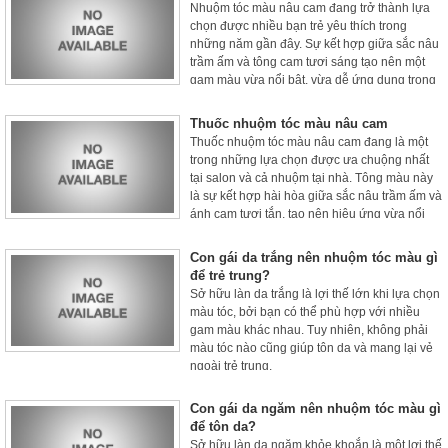
Nhuộm tóc màu nâu cam đang trở thành lựa
chọn được nhiều bạn trẻ yêu thích trong
những năm gần đây. Sự kết hợp giữa sắc nâu
trầm ấm và tông cam tươi sáng tạo nên một
gam màu vừa nổi bật, vừa dễ ứng dụng trong
đời sống hằng ngày.
Thuốc nhuộm tóc màu nâu cam
Thuốc nhuộm tóc màu nâu cam đang là một
trong những lựa chọn được ưa chuộng nhất
tại salon và cả nhuộm tại nhà. Tông màu này
là sự kết hợp hài hòa giữa sắc nâu trầm ấm và
ánh cam tươi tắn, tạo nên hiệu ứng vừa nổi
bật vừa tự nhiên.
Con gái da trắng nên nhuộm tóc màu gì
để trẻ trung?
Sở hữu làn da trắng là lợi thế lớn khi lựa chọn
màu tóc, bởi bạn có thể phù hợp với nhiều
gam màu khác nhau. Tuy nhiên, không phải
màu tóc nào cũng giúp tôn da và mang lại vẻ
ngoài trẻ trung.
Con gái da ngăm nên nhuộm tóc màu gì
để tôn da?
Sở hữu làn da ngăm khỏe khoắn là một lợi thế