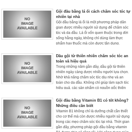
sống.
Gội đầu bằng lá ổi cách chăm sóc tóc tự
nhiên tại nhà
Gội đầu bằng lá ổi là một phương pháp dân
gian được nhiều người sử dụng để chăm sóc
tóc và da đầu. Lá ổi vốn quen thuộc trong đời
sống hằng ngày, không chỉ dùng làm thực
phẩm hay thuốc mà còn được tận dụng.
Dầu gội từ thiên nhiên chăm sóc tóc an
toàn và hiệu quả
Trong những năm gần đây, dầu gội từ thiên
nhiên ngày càng được nhiều người lựa chọn.
Nhờ khả năng chăm sóc tóc dịu nhẹ và an
toàn cho da đầu. Không chỉ giúp làm sạch tóc
hiệu quả, các sản phẩm có nguồn gốc thiên
nhiên còn mang đến nhiều lợi ích vượt trội.
Như giảm gãy rụng, nuôi dưỡng tóc chắc
Gội đầu bằng Vitamin B1 có tốt không?
khỏe và hạn chế tình trạng kích ứng.
Những điều cần biết
Vitamin B1 không chỉ là dưỡng chất cần thiết
cho cơ thể mà còn được nhiều người sử dụng
trong các mẹo chăm sóc tóc tại nhà. Thời gian
gần đây, phương pháp gội đầu bằng vitamin