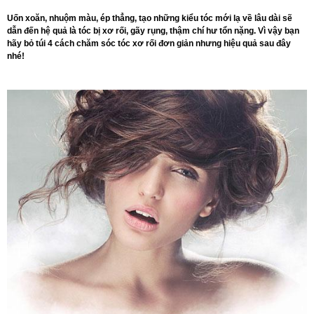
Uốn xoăn, nhuộm màu, ép thẳng, tạo những kiểu tóc mới lạ về lâu dài sẽ
dẫn đến hệ quả là tóc bị xơ rối, gãy rụng, thậm chí hư tổn nặng. Vì vậy bạn
hãy bỏ túi 4 cách chăm sóc tóc xơ rối đơn giản nhưng hiệu quả sau đây
nhé!