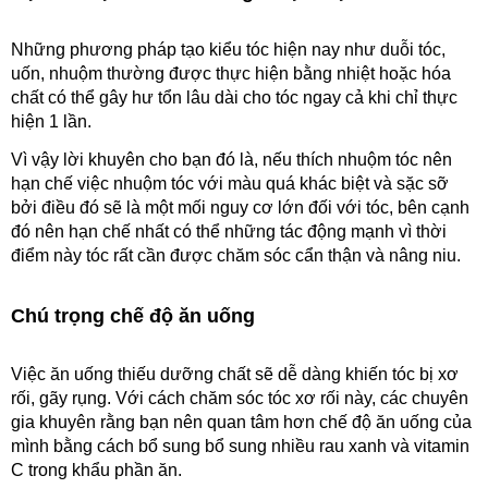
Những phương pháp tạo kiểu tóc hiện nay như duỗi tóc, 
uốn, nhuộm thường được thực hiện bằng nhiệt hoặc hóa 
chất có thể gây hư tổn lâu dài cho tóc ngay cả khi chỉ thực 
hiện 1 lần.
Vì vậy lời khuyên cho bạn đó là, nếu thích nhuộm tóc nên 
hạn chế việc nhuộm tóc với màu quá khác biệt và sặc sỡ 
bởi điều đó sẽ là một mối nguy cơ lớn đối với tóc, bên cạnh 
đó nên hạn chế nhất có thể những tác động mạnh vì thời 
điểm này tóc rất cần được chăm sóc cẩn thận và nâng niu.
Chú trọng chế độ ăn uống
Việc ăn uống thiếu dưỡng chất sẽ dễ dàng khiến tóc bị xơ 
rối, gãy rụng. Với cách chăm sóc tóc xơ rối này, các chuyên 
gia khuyên rằng bạn nên quan tâm hơn chế độ ăn uống của 
mình bằng cách bổ sung bổ sung nhiều rau xanh và vitamin 
C trong khẩu phần ăn.