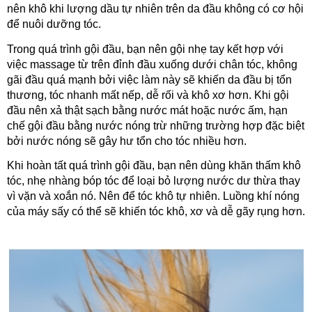
nên khô khi lượng dầu tự nhiên trên da đầu không có cơ hội 
để nuôi dưỡng tóc. 
Trong quá trình gội đầu, bạn nên gội nhẹ tay kết hợp với 
việc massage từ trên đỉnh đầu xuống dưới chân tóc, không 
gãi đầu quá mạnh bởi việc làm này sẽ khiến da đầu bị tổn 
thương, tóc nhanh mất nếp, dễ rối và khô xơ hơn. Khi gội 
đầu nên xả thật sạch bằng nước mát hoặc nước ấm, hạn 
chế gội đầu bằng nước nóng trừ những trường hợp đặc biệt 
bởi nước nóng sẽ gây hư tổn cho tóc nhiều hơn.
Khi hoàn tất quá trình gội đầu, bạn nên dùng khăn thấm khô 
tóc, nhẹ nhàng bóp tóc để loại bỏ lượng nước dư thừa thay 
vì vặn và xoắn nó. Nên để tóc khô tự nhiên. Luồng khí nóng 
của máy sấy có thể sẽ khiến tóc khô, xơ và dễ gãy rụng hơn.