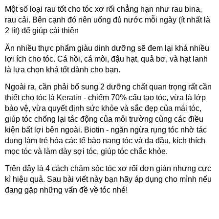
Một số loại rau tốt cho tóc xơ rối chẳng hạn như rau bina, 
rau cải. Bên cạnh đó nên uống đủ nước mỗi ngày (ít nhất là 
2 lít) để giúp cải thiện 
Ăn nhiều thực phẩm giàu dinh dưỡng sẽ đem lại khá nhiều 
lợi ích cho tóc. Cá hồi, cá mòi, đậu hạt, quả bơ, và hạt lanh 
là lựa chọn khá tốt dành cho bạn.
Ngoài ra, cần phải bổ sung 2 dưỡng chất quan trọng rất cần 
thiết cho tóc là Keratin - chiếm 70% cấu tạo tóc, vừa là lớp 
bảo vệ, vừa quyết định sức khỏe và sắc đẹp của mái tóc, 
giúp tóc chống lại tác động của môi trường cùng các điều 
kiện bất lợi bên ngoài. Biotin - ngăn ngừa rụng tóc nhờ tác 
dụng làm trẻ hóa các tế bào nang tóc và da đầu, kích thích 
mọc tóc và làm dày sợi tóc, giúp tóc chắc khỏe.
Trên đây là 4 cách chăm sóc tóc xơ rối đơn giản nhưng cực 
kì hiệu quả. Sau bài viết này bạn hãy áp dụng cho mình nếu 
đang gặp những vấn đề về tóc nhé!