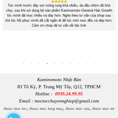
Tóc mình trước đây sợi mỏng rụng khá nhiều, da đầu nhờn rất khó
chịu, sau khi sử dụng bộ sản phẩm Kaminomoto General Hair Growth
tóc mình đã mọc nhiều và dày hơn. Nghe theo tư vấn của shop sau
khi tóc hồi phục mình đã cắt ngắn đi để tóc mới mọc đều và đẹp hơn.
Cảm ơn shop đã tư vấn rất tận tình
Kaminomoto Nhật Bản
83 Tô Ký, P. Trung Mỹ Tây, Q12, TPHCM
Hotline :
0939.24.99.95
Email : moctocchuyennghiep@gmail.com
,
,
,
thuoc moc toc
thuoc moc long may
thuoc moc rau
thuoc moc mi