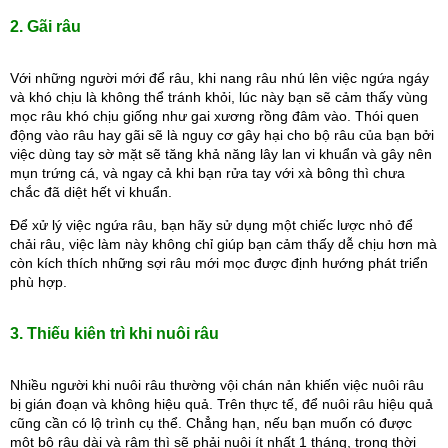
2. Gãi râu
Với những người mới để râu, khi nang râu nhú lên việc ngứa ngáy 
và khó chịu là không thể tránh khỏi, lúc này bạn sẽ cảm thấy vùng 
mọc râu khó chịu giống như gai xương rồng đâm vào. Thói quen 
động vào râu hay gãi sẽ là nguy cơ gây hại cho bộ râu của bạn bởi 
việc dùng tay sờ mặt sẽ tăng khả năng lây lan vi khuẩn và gây nên 
mụn trứng cá, và ngay cả khi bạn rửa tay với xà bông thì chưa 
chắc đã diệt hết vi khuẩn.
Để xử lý việc ngứa râu, bạn hãy sử dụng một chiếc lược nhỏ để 
chải râu, việc làm này không chỉ giúp bạn cảm thấy dễ chịu hơn mà 
còn kích thích những sợi râu mới mọc được định hướng phát triển 
phù hợp.
3. Thiếu kiên trì khi nuôi râu
Nhiều người khi nuôi râu thường vội chán nản khiến việc nuôi râu 
bị gián đoạn và không hiệu quả. Trên thực tế, để nuôi râu hiệu quả 
cũng cần có lộ trình cụ thể. Chẳng hạn, nếu bạn muốn có được 
một bộ râu dài và rậm thì sẽ phải nuôi ít nhất 1 tháng, trong thời 