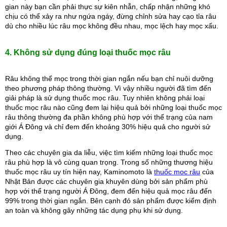
gian này bạn cần phải thực sự kiên nhẫn, chấp nhận những khó 
chịu có thể xảy ra như ngứa ngáy, đừng chỉnh sửa hay cạo tỉa râu 
dù cho nhiều lúc râu mọc không đều nhau, mọc lệch hay mọc xấu.
4. Không sử dụng đúng loại thuốc mọc râu
Râu không thể mọc trong thời gian ngắn nếu bạn chỉ nuôi dưỡng 
theo phương pháp thông thường. Vì vậy nhiều người đã tìm đến 
giải pháp là sử dụng thuốc mọc râu. Tuy nhiên không phải loại 
thuốc mọc râu nào cũng đem lại hiệu quả bởi những loại thuốc mọc 
râu thông thường đa phần không phù hợp với thể trạng của nam 
giới Á Đông và chỉ đem đến khoảng 30% hiệu quả cho người sử 
dụng.
Theo các chuyên gia da liễu, việc tìm kiếm những loại thuốc mọc 
râu phù hợp là vô cùng quan trọng. Trong số những thương hiệu 
thuốc mọc râu uy tín hiện nay, Kaminomoto là 
thuốc mọc râu
 của 
Nhật Bản được các chuyên gia khuyên dùng bởi sản phẩm phù 
hợp với thể trạng người Á Đông, đem đến hiệu quả mọc râu đến 
99% trong thời gian ngắn. Bên cạnh đó sản phẩm được kiểm định 
an toàn và không gây những tác dụng phụ khi sử dụng.