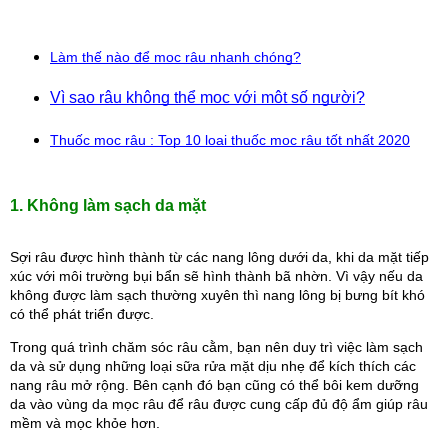
Làm thế nào để mọc râu nhanh chóng?
Vì sao râu không thể mọc với một số người?
Thuốc mọc râu : Top 10 loại thuốc mọc râu tốt nhất 2020
1. Không làm sạch da mặt
Sợi râu được hình thành từ các nang lông dưới da, khi da mặt tiếp 
xúc với môi trường bụi bẩn sẽ hình thành bã nhờn. Vì vậy nếu da 
không được làm sạch thường xuyên thì nang lông bị bưng bít khó 
có thể phát triển được.
Trong quá trình chăm sóc râu cằm, bạn nên duy trì việc làm sạch 
da và sử dụng những loại sữa rửa mặt dịu nhẹ để kích thích các 
nang râu mở rộng. Bên cạnh đó bạn cũng có thể bôi kem dưỡng 
da vào vùng da mọc râu để râu được cung cấp đủ độ ẩm giúp râu 
mềm và mọc khỏe hơn.