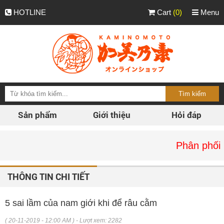
HOTLINE
Cart
(0)
Menu
Sản phẩm
Giới thiệu
Hỏi đáp
Phân phối kami
THÔNG TIN CHI TIẾT
5 sai lầm của nam giới khi để râu cằm
( 20-11-2019 - 12:00 AM ) - Lượt xem: 2282