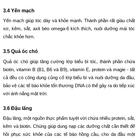
3.4 Yến mạch
Yến mạch giúp tóc dày và khỏe mạnh. Thành phần rất giàu chất 
xơ, kẽm, sắt, axit béo omega-6 kích thích, nuôi dưỡng mái tóc 
chắc khỏe hơn.
3.5 Quả óc chó
Quả óc chó giúp tăng cường lớp biểu bì tóc, thành phần chứa 
biotin, vitamin B (B1, B6 và B9), vitamin E, protein và magie - tất 
cả đều có công dụng củng cố lớp biểu bì và nuôi dưỡng da đầu, 
bảo vệ các tế bào khỏe tổn thương DNA có thể gây ra do tiếp xúc 
với ánh nắng mặt trời.
3.6 Đậu lăng
Đậu lăng, một nguồn thực phẩm tuyệt vời chứa nhiều protein, sắt, 
kẽm và biotin. Chúng giúp dung nạp các dưỡng chất cần thiết để 
hồi phục sức khỏe của các tế bào hồng cầu, cho da đầu một 