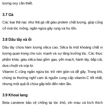
lượng oxy cần thiết.
3.7 Gà
Các loại thịt nạc như thịt gà rất giàu protein chất lượng, giúp củng 
cố mái tóc mỏng, ngăn ngừa gãy rụng và hư tổn.
3.8 Dâu tây và ổi
Dâu tây chứa hàm lượng silica cao. Silica là một khoáng chất vi 
lượng quan trọng cho sức mạnh và sự tăng trưởng tóc. Các thực 
phẩm khác giàu silica bao gồm gạo, yến mạch, hành tây, bắp cải, 
dưa chuột và súp lơ.
Vitamin C cũng ngăn ngừa tóc trở nên giòn và dễ gãy. Trong khi, 
chúng ta thường nghĩ cam là nguồn cung cấp vitamin C tốt nhất, 
nhưng một quả ổi chứa gấp bốn đến năm lần.
3.9 Khoai lang
Beta carotene bảo vệ chống lại tóc khô, xỉn màu và kích thích 