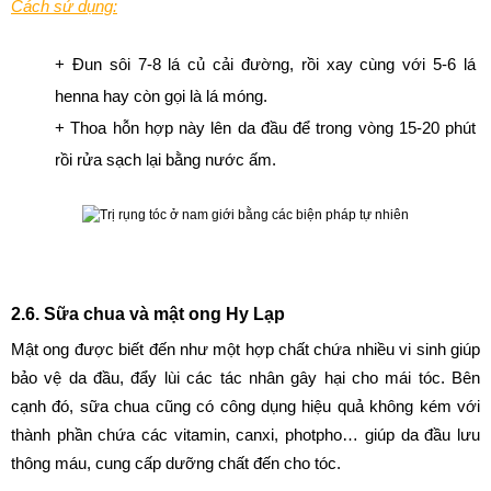
Cách sử dụng:
+ Đun sôi 7-8 lá củ cải đường, rồi xay cùng với 5-6 lá 
henna hay còn gọi là lá móng.
+ Thoa hỗn hợp này lên da đầu để trong vòng 15-20 phút 
rồi rửa sạch lại bằng nước ấm.
2.6. Sữa chua và mật ong Hy Lạp
Mật ong được biết đến như một hợp chất chứa nhiều vi sinh giúp 
bảo vệ da đầu, đẩy lùi các tác nhân gây hại cho mái tóc. Bên 
cạnh đó, sữa chua cũng có công dụng hiệu quả không kém với 
thành phần chứa các vitamin, canxi, photpho… giúp da đầu lưu 
thông máu, cung cấp dưỡng chất đến cho tóc.