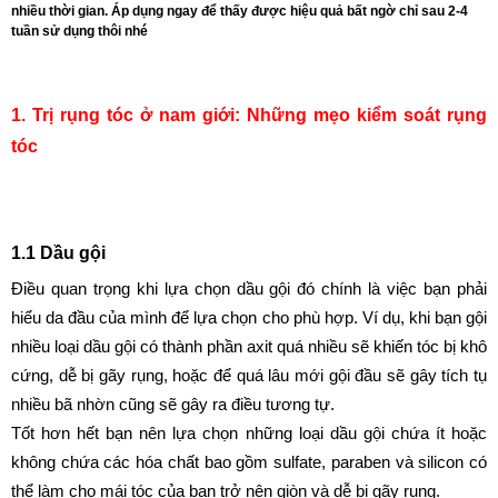
nhiều thời gian. Áp dụng ngay để thấy được hiệu quả bất ngờ chỉ sau 2-4
tuần sử dụng thôi nhé
1. Trị rụng tóc ở nam giới: Những mẹo kiểm soát rụng 
tóc
1.1 Dầu gội
Điều quan trọng khi lựa chọn dầu gội đó chính là việc bạn phải 
hiểu da đầu của mình để lựa chọn cho phù hợp. Ví dụ, khi bạn gội 
nhiều loại dầu gội có thành phần axit quá nhiều sẽ khiến tóc bị khô 
cứng, dễ bị gãy rụng, hoặc để quá lâu mới gội đầu sẽ gây tích tụ 
nhiều bã nhờn cũng sẽ gây ra điều tương tự.
Tốt hơn hết bạn nên lựa chọn những loại dầu gội chứa ít hoặc 
không chứa các hóa chất bao gồm sulfate, paraben và silicon có 
thể làm cho mái tóc của bạn trở nên giòn và dễ bị gãy rụng.