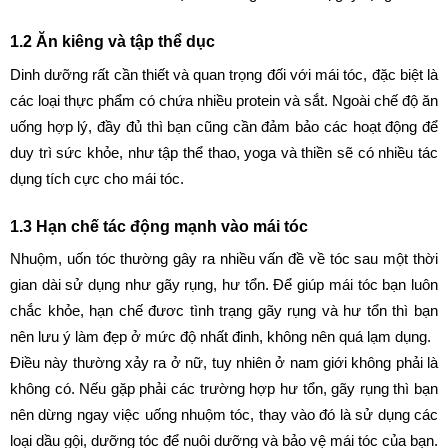
1.2 Ăn kiêng và tập thể dục
Dinh dưỡng rất cần thiết và quan trọng đối với mái tóc, đặc biệt là 
các loại thực phẩm có chứa nhiều protein và sắt. Ngoài chế độ ăn 
uống hợp lý, đầy đủ thì bạn cũng cần đảm bảo các hoạt động để 
duy trì sức khỏe, như tập thể thao, yoga và thiền sẽ có nhiều tác 
dụng tích cực cho mái tóc.
1.3 Hạn chế tác động mạnh vào mái tóc
Nhuộm, uốn tóc thường gây ra nhiều vấn đề về tóc sau một thời 
gian dài sử dụng như gãy rụng, hư tổn. Để giúp mái tóc bạn luôn 
chắc khỏe, hạn chế đươc tình trạng gãy rụng và hư tổn thì bạn 
nên lưu ý làm đẹp ở mức độ nhất đinh, không nên quá lạm dụng.
Điều này thường xảy ra ở nữ, tuy nhiên ở nam giới không phải là 
không có. Nếu gặp phải các trường hợp hư tổn, gãy rụng thì bạn 
nên dừng ngay việc uống nhuộm tóc, thay vào đó là sử dụng các 
loại dầu gội, dưỡng tóc để nuôi dưỡng và bảo vệ mái tóc của bạn.