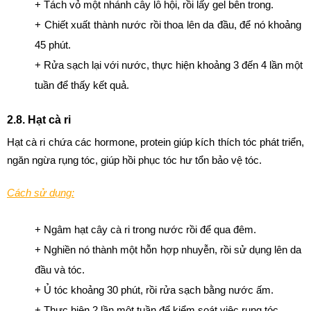
+ Tách vỏ một nhánh cây lô hội, rồi lấy gel bên trong.
+ Chiết xuất thành nước rồi thoa lên da đầu, để nó khoảng 
45 phút. 
+ Rửa sạch lại với nước, thực hiện khoảng 3 đến 4 lần một 
tuần để thấy kết quả.
2.8. Hạt cà ri
Hạt cà ri chứa các hormone, protein giúp kích thích tóc phát triển, 
ngăn ngừa rụng tóc, giúp hồi phục tóc hư tổn bảo vệ tóc.
Cách sử dụng:
+ Ngâm hạt cây cà ri trong nước rồi để qua đêm.
+ Nghiền nó thành một hỗn hợp nhuyễn, rồi sử dụng lên da 
đầu và tóc.
+ Ủ tóc khoảng 30 phút, rồi rửa sạch bằng nước ấm.
+ Thực hiện 2 lần một tuần để kiểm soát việc rụng tóc.