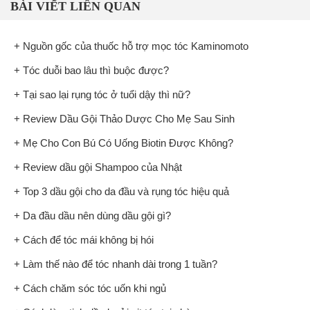
BÀI VIẾT LIÊN QUAN
+ Nguồn gốc của thuốc hỗ trợ mọc tóc Kaminomoto
+ Tóc duỗi bao lâu thì buộc được?
+ Tại sao lại rụng tóc ở tuổi dậy thì nữ?
+ Review Dầu Gội Thảo Dược Cho Mẹ Sau Sinh
+ Mẹ Cho Con Bú Có Uống Biotin Được Không?
+ Review dầu gội Shampoo của Nhật
+ Top 3 dầu gội cho da đầu và rụng tóc hiệu quả
+ Da đầu dầu nên dùng dầu gội gì?
+ Cách để tóc mái không bị hói
+ Làm thế nào để tóc nhanh dài trong 1 tuần?
+ Cách chăm sóc tóc uốn khi ngủ