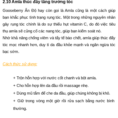
2.10 Amla thúc đẩy tăng trưởng tóc
Gooseberry Ấn Độ hay còn gọi là Amla cũng là một cách giúp 
bạn khắc phục tình trạng rụng tóc. Một trong những nguyên nhân 
gây rụng tóc chính là do sự thiếu hụt vitamin C, do đó việc tiêu 
thụ amla sẽ củng cố các nang tóc, giúp bạn kiểm soát nó.
Nhờ khả năng chống viêm và tẩy tế bào chết, amla giúp thúc đẩy 
tóc mọc nhanh hơn, duy tì da đầu khỏe mạnh và ngăn ngừa tóc 
bạc sớm.
Cách thức sử dụng:
+ Trộn hỗn hợp với nước cốt chanh và bột amla.
+ Cho hỗn hợp lên da đầu rồi massage nhẹ.
+ Dùng mũ tắm để che da đầu, giúp chúng không bị khô.
+ Giữ trong vòng một giờ rồi rửa sạch bằng nước bình 
thường.