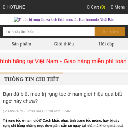
HOTLINE
Cart
(0)
Menu
Sản phẩm
Giới thiệu
Hỏi đáp
nh hãng tại Việt Nam - Giao hàng miễn phí toàn q
THÔNG TIN CHI TIẾT
Bạn đã biết mẹo trị rụng tóc ở nam giới hiệu quả bất
ngờ này chưa?
( 23-09-2019 - 12:00 AM ) - Lượt xem: 1746
Trị rụng tóc ở nam giới? Cách khắc phục tình trạng tóc mỏng, hay bị gãy
rụng chỉ bằng những mẹo đơn giản, sẵn có ngay tại nhà mà không mất quá