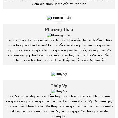
Cảm ơn shop đã tư vấn rất tận tình
Phương Thảo
Bà của Thảo do tuồi già nên tóc bị rụng khá nhiều lộ cả da đầu. Thảo
mua tặng bà chai LadiesChic lúc đầu bà không chịu sử dụng vì bà
nghĩ thuốc sẽ không có tác dụng với người lớn tuổi, nhưng Thảo đã
khuyên và giúp bà thoa thuốc mỗi ngày bây giờ tóc bà đã mọc đều
trở lại tuy có hơi bạc nhưng Thảo thấy bà vẫn còn đẹp lão lắm.
Thúy Vy
Tóc Vy trước đây sơ xác lắm hay rụng nhiều nữa, sau khi chuyển
sang sử dụng bộ dầu gội dầu xã của Kaminomoto tóc Vy đã giảm gãy
rụng và chắc khỏe trở lại. Vy thấy bộ dầu gội dầu xã của Kaminomoto
rất hợp với tóc của mình nên Vy sử dụng gội đầu hàng ngày để
dưỡng tóc.