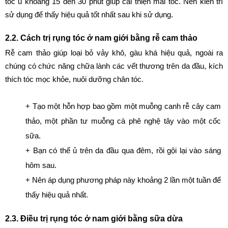
tóc ủ khoảng 15 đến 30 phút giúp cái thiện mái tóc. Nên kiên trì 
sử dụng để thấy hiệu quả tốt nhất sau khi sử dụng.
2.2. Cách trị rụng tóc ở nam giới bằng rễ cam thảo
Rễ cam thảo giúp loại bỏ vảy khô, gàu khá hiệu quả, ngoài ra 
chúng có chức năng chữa lành các vết thương trên da đầu, kích 
thích tóc mọc khỏe, nuôi dưỡng chân tóc.
+ Tạo một hỗn hợp bao gồm một muỗng canh rễ cây cam 
thảo, một phần tư muỗng cà phê nghệ tây vào một cốc 
sữa.
+ Bạn có thể ủ trên da đầu qua đêm, rồi gội lại vào sáng 
hôm sau.
+ Nên áp dụng phương pháp này khoảng 2 lần một tuần để 
thấy hiệu quả nhất.
2.3. Điều trị rụng tóc ở nam giới bằng sữa dừa