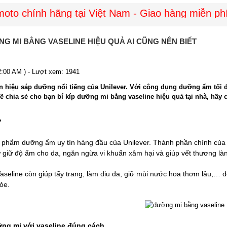
 chính hãng tại Việt Nam - Giao hàng miễn phí t
ỠNG MI BẰNG VASELINE HIỆU QUẢ AI CŨNG NÊN BIẾT
12:00 AM ) - Lượt xem: 1941
ãn hiệu sáp dưỡng nổi tiếng của Unilever. Với công dụng dưỡng ẩm tối 
sẽ chia sẻ cho bạn bí kíp dưỡng mi bằng vaseline hiệu quả tại nhà, hãy
?
n phẩm dưỡng ẩm uy tín hàng đầu của Unilever. Thành phần chính của 
 giữ độ ẩm cho da, ngăn ngừa vi khuẩn xâm hại và giúp vết thương làn
aseline còn giúp tẩy trang, làm dịu da, giữ mùi nước hoa thơm lâu,… đồ
ỏe.
ng mi với vaseline đúng cách