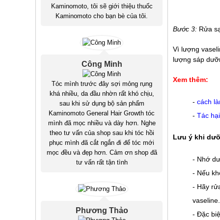
Kaminomoto, tôi sẽ giới thiệu thuốc
Kaminomoto cho bạn bè của tôi.
Bước 3:
Rửa s
Vì lượng vasel
lượng sáp dưỡn
Công Minh
Xem thêm:
Tóc mình trước đây sợi mỏng rụng
khá nhiều, da đầu nhờn rất khó chịu,
-
cách là
sau khi sử dụng bộ sản phẩm
Kaminomoto General Hair Growth tóc
-
Tác hại
mình đã mọc nhiều và dày hơn. Nghe
theo tư vấn của shop sau khi tóc hồi
Lưu ý khi dưỡ
phục mình đã cắt ngắn đi để tóc mới
mọc đều và đẹp hơn. Cảm ơn shop đã
- Nhớ dư
tư vấn rất tận tình
- Nếu kh
- Hãy rử
vaseline.
Phương Thảo
- Đặc bi