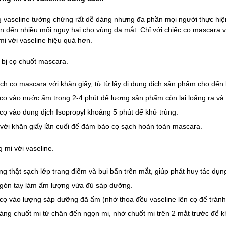
vaseline tưởng chừng rất dễ dàng nhưng đa phần mọi người thực hiện
 đến nhiều mối nguy hại cho vùng da mắt. Chỉ với chiếc cọ mascara
i với vaseline hiệu quả hơn.
bị cọ chuốt mascara.
ch cọ mascara với khăn giấy, từ từ lấy đi dung dịch sản phẩm cho đến 
cọ vào nước ấm trong 2-4 phút để lượng sản phẩm còn lại loãng ra và 
cọ vào dung dịch Isopropyl khoảng 5 phút để khử trùng.
 với khăn giấy lần cuối để đảm bảo cọ sạch hoàn toàn mascara.
mi với vaseline.
ang thật sạch lớp trang điểm và bụi bẩn trên mắt, giúp phát huy tác dụ
gón tay làm ấm lượng vừa đủ sáp dưỡng.
cọ vào lượng sáp dưỡng đã ấm (nhớ thoa đều vaseline lên cọ để tránh 
àng chuốt mi từ chân đến ngọn mi, nhớ chuốt mi trên 2 mắt trước để 