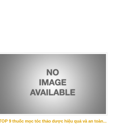
TOP 9 thuốc mọc tóc thảo dược hiệu quả và an toàn...