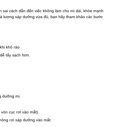
 sai cách dẫn đến việc không làm cho mi dài, khỏe mạnh
 và lượng sáp dưỡng vừa đủ, bạn hãy tham khảo các bước
khi khô ráo.
dễ tẩy sạch hơn.
ng dưỡng mi.
vón cục rơi vào mắt).
không rơi sáp dưỡng vào mắt.