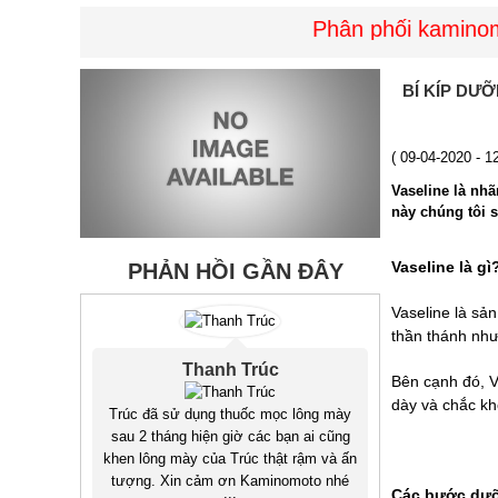
Phân phối kaminomoto
BÍ KÍP DƯ
( 09-04-2020 - 
Vaseline là nh
này chúng tôi 
Vaseline là gì
PHẢN HỒI GẦN ĐÂY
Vaseline là sả
thần thánh như
Thanh Trúc
Bên cạnh đó, V
dày và chắc kh
Trúc đã sử dụng thuốc mọc lông mày
sau 2 tháng hiện giờ các bạn ai cũng
khen lông mày của Trúc thật rậm và ấn
tượng. Xin cảm ơn Kaminomoto nhé
Các bước dưỡ