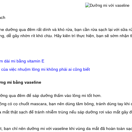
ạch
ine dưỡng qua đêm rất dính và khó rửa, bạn cần rửa sạch lại với sữa r
g, dễ gây nhờn rít khó chịu. Hãy kiên trì thực hiện, bạn sẽ sớm nhận t
m dài mi bằng vitamin E
 của việc nhuộm lông mi không phải ai cũng biết
ng mi bằng vaseline
ỡng qua đêm để sáp dưỡng thấm vào lông mi tốt hơn.
ông có cọ chuốt mascara, bạn nên dùng tăm bông, tránh dùng tay khi 
a mắt thật sạch để tránh nhiễm trùng nếu sáp dưỡng rơi vào mắt gây đỏ
ệt, bạn chỉ nên dưỡng mi với vaseline khi vùng da mắt đã hoàn toàn s