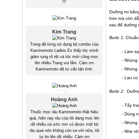
!!!
Dưỡng mi bằng 
hơn mà còn dẫn
sau để dưỡng m
Kim Trang
Bước 1:
Chuẩn 
Trang đã từng sử dụng bộ combo của
Kaminomoto Ladies Ex thấy tóc mình
- Làm sạ
giảm rụng rõ rệt và tóc mới cũng mọc
- Nhúng 
lên nhiều Trang vui lắm. Cảm ơn
- Nhúng 
Kaminomoto đã tư vấn tận tình.
- Lau cọ
Bước 2:
Dưỡng 
Hoàng Anh
- Tẩy tr
Thuốc mọc râu Kaminomoto thật hiệu
- Dùng n
quả, hiện nay râu của tôi đang mọc lên
- Nhúng 
rất nhiều và ước mơ có được một bộ
râu quai nón không còn xa vời nữa, tôi
- Nhẹ nh
tự tin lên rất nhiều. Cảm ơn