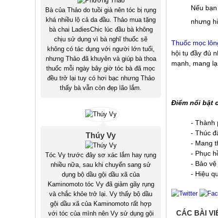
Nếu bạn 
Bà của Thảo do tuồi già nên tóc bị rụng
khá nhiều lộ cả da đầu. Thảo mua tặng
nhưng hi
bà chai LadiesChic lúc đầu bà không
chịu sử dụng vì bà nghĩ thuốc sẽ
Thuốc mọc lôn
không có tác dụng với người lớn tuổi,
hội tụ đầy đủ 
nhưng Thảo đã khuyên và giúp bà thoa
mạnh, mang lại
thuốc mỗi ngày bây giờ tóc bà đã mọc
đều trở lại tuy có hơi bạc nhưng Thảo
thấy bà vẫn còn đẹp lão lắm.
Điểm nổi bật 
-
Thành 
- Thúc đ
Thúy Vy
- Mang t
- Phục h
Tóc Vy trước đây sơ xác lắm hay rụng
- Bảo vệ
nhiều nữa, sau khi chuyển sang sử
- Hiệu q
dụng bộ dầu gội dầu xã của
Kaminomoto tóc Vy đã giảm gãy rụng
và chắc khỏe trở lại. Vy thấy bộ dầu
gội dầu xã của Kaminomoto rất hợp
CÁC BÀI V
với tóc của mình nên Vy sử dụng gội