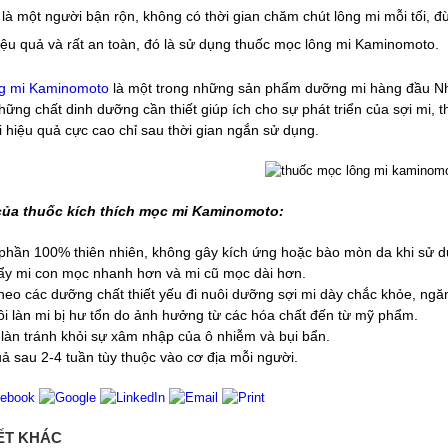
là một người bận rộn, không có thời gian chăm chút lông mi mỗi tối, 
ệu quả và rất an toàn, đó là sử dụng thuốc mọc lông mi Kaminomoto.
g mi Kaminomoto
là một trong những sản phẩm dưỡng mi hàng đầu Nh
những chất dinh dưỡng cần thiết giúp ích cho sự phát triển của sợi mi,
 hiệu quả cực cao chỉ sau thời gian ngắn sử dụng.
của thuốc kích thích mọc mi Kaminomoto:
phần 100% thiên nhiên, không gây kích ứng hoặc bào mòn da khi sử d
ẩy mi con mọc nhanh hơn và mi cũ mọc dài hơn.
heo các dưỡng chất thiết yếu đi nuôi dưỡng sợi mi dày chắc khỏe, ngă
ồi làn mi bị hư tổn do ảnh hưởng từ các hóa chất đến từ mỹ phẩm.
 làn tránh khỏi sự xâm nhập của ô nhiễm và bụi bẩn.
uả sau 2-4 tuần tùy thuộc vào cơ địa mỗi người.
IẾT KHÁC