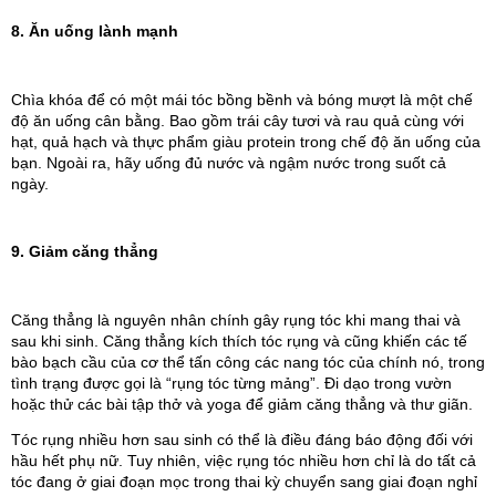
8. Ăn uống lành mạnh
Chìa khóa để có một mái tóc bồng bềnh và bóng mượt là một chế 
độ ăn uống cân bằng. Bao gồm trái cây tươi và rau quả cùng với 
hạt, quả hạch và thực phẩm giàu protein trong chế độ ăn uống của 
bạn. Ngoài ra, hãy uống đủ nước và ngậm nước trong suốt cả 
ngày.
9. Giảm căng thẳng
Căng thẳng là nguyên nhân chính gây rụng tóc khi mang thai và 
sau khi sinh. Căng thẳng kích thích tóc rụng và cũng khiến các tế 
bào bạch cầu của cơ thể tấn công các nang tóc của chính nó, trong 
tình trạng được gọi là “rụng tóc từng mảng”. Đi dạo trong vườn 
hoặc thử các bài tập thở và yoga để giảm căng thẳng và thư giãn.
Tóc rụng nhiều hơn sau sinh có thể là điều đáng báo động đối với 
hầu hết phụ nữ. Tuy nhiên, việc rụng tóc nhiều hơn chỉ là do tất cả 
tóc đang ở giai đoạn mọc trong thai kỳ chuyển sang giai đoạn nghỉ 