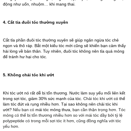
động như uốn, nhuộm… khi mang thai.
4. Cắt tỉa đuôi tóc thường xuyên
Cắt tỉa phần đuôi tóc thường xuyên sẽ giúp ngăn ngừa tóc chẻ 
ngọn và thô ráp. Bắt một kiểu tóc mới cũng sẽ khiến bạn cảm thấy 
hài lòng về bản thân. Tuy nhiên, đuôi tóc không nên tỉa quá mỏng 
để tránh hư hại cho tóc. 
5. Không chải tóc khi ướt
Khi tóc ướt nó rất dễ bị tổn thương. Nước làm suy yếu mối liên kết
trong sợi tóc, giảm 30% sức mạnh của tóc.
Chải tóc khi ướt
có thể
làm tóc đứt và rụng nhiều
hơn.
Tại sao không nên chải tóc khi
ướt?
Nếu bạn có
mái tóc mỏng thưa
, bạn cần thận trọng hơn. Tóc
mỏng có thể bị tổn thương nhiều hơn so với mái tóc dầy bởi tỷ lệ
polypeptide có trong mỗi sợi tóc ít hơn, cũng đồng nghĩa với tóc
yếu hơn.