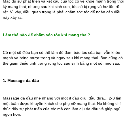
Mặc dù sự phát triển và kết cấu của tóc có vẻ khỏe mạnh trong thời 
kỳ mang thai, nhưng sau khi sinh con, tóc sẽ bị rụng và hư tổn rõ 
rệt. Vì vậy, điều quan trọng là phải chăm sóc tóc để ngăn cản điều 
này xảy ra.
Làm thế nào để chăm sóc tóc khi mang thai?
Có một số điều bạn có thể làm để đảm bảo tóc của bạn vẫn khỏe 
mạnh và bóng mượt trong và ngay sau khi mang thai. Bạn cũng có 
thể giảm thiểu tình trạng rụng tóc sau sinh bằng một số mẹo sau.
1. Massage da đầu
Massage da đầu nhẹ nhàng với một ít dầu oliu, dầu dừa… 2-3 lần 
một tuần được khuyến khích cho phụ nữ mang thai. Nó không chỉ 
thúc đẩy sự phát triển của tóc mà còn làm dịu da đầu và giúp ngủ 
ngon hơn.