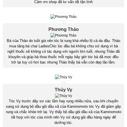
Cảm ơn shop đã tư vấn rất tận tình
Phương Thảo
Bà của Thảo do tuồi già nên tóc bị rụng khá nhiều lộ cả da đầu. Thảo
mua tặng bà chai LadiesChic lúc đầu bà không chịu sử dụng vì bà
nghĩ thuốc sẽ không có tác dụng với người lớn tuổi, nhưng Thảo đã
khuyên và giúp bà thoa thuốc mỗi ngày bây giờ tóc bà đã mọc đều
trở lại tuy có hơi bạc nhưng Thảo thấy bà vẫn còn đẹp lão lắm.
Thúy Vy
Tóc Vy trước đây sơ xác lắm hay rụng nhiều nữa, sau khi chuyển
sang sử dụng bộ dầu gội dầu xã của Kaminomoto tóc Vy đã giảm gãy
rụng và chắc khỏe trở lại. Vy thấy bộ dầu gội dầu xã của Kaminomoto
rất hợp với tóc của mình nên Vy sử dụng gội đầu hàng ngày để
dưỡng tóc.