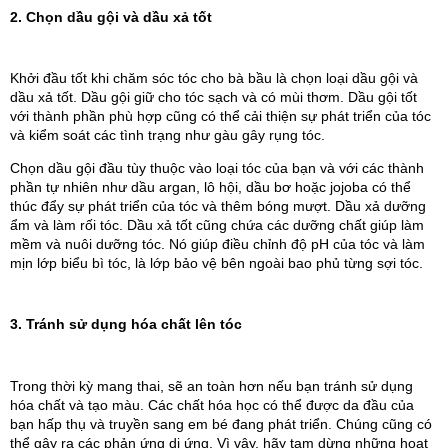
2. Chọn dầu gội và dầu xả tốt
Khởi đầu tốt khi chăm sóc tóc cho bà bầu là chọn loại dầu gội và 
dầu xả tốt. Dầu gội giữ cho tóc sạch và có mùi thơm. Dầu gội tốt 
với thành phần phù hợp cũng có thể cải thiện sự phát triển của tóc 
và kiểm soát các tình trạng như gàu gây rụng tóc. 
Chọn dầu gội đầu tùy thuộc vào loại tóc của bạn và với các thành 
phần tự nhiên như dầu argan, lô hội, dầu bơ hoặc jojoba có thể 
thúc đẩy sự phát triển của tóc và thêm bóng mượt. Dầu xả dưỡng 
ẩm và làm rối tóc. Dầu xả tốt cũng chứa các dưỡng chất giúp làm 
mềm và nuôi dưỡng tóc. Nó giúp điều chỉnh độ pH của tóc và làm 
mịn lớp biểu bì tóc, là lớp bảo vệ bên ngoài bao phủ từng sợi tóc.
3. Tránh sử dụng hóa chất lên tóc
Trong thời kỳ mang thai, sẽ an toàn hơn nếu bạn tránh sử dụng 
hóa chất và tạo màu. Các chất hóa học có thể được da đầu của 
bạn hấp thụ và truyền sang em bé đang phát triển. Chúng cũng có 
thể gây ra các phản ứng dị ứng. Vì vậy, hãy tạm dừng những hoạt 