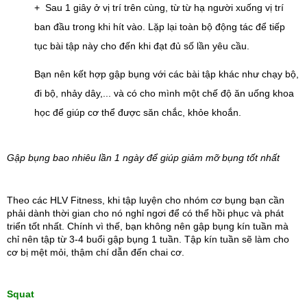
+  Sau 1 giây ở vị trí trên cùng, từ từ hạ người xuống vị trí 
ban đầu trong khi hít vào. Lặp lại toàn bộ động tác để tiếp 
tục bài tập này cho đến khi đạt đủ số lần yêu cầu.
Bạn nên kết hợp gập bụng với các bài tập khác như chạy bộ, 
đi bộ, nhảy dây,... và có cho mình một chế độ ăn uống khoa 
học để giúp cơ thể được săn chắc, khỏe khoắn.
Gập bụng bao nhiêu lần 1 ngày để giúp giảm mỡ bụng tốt nhất
Theo các HLV Fitness, khi tập luyện cho nhóm cơ bụng bạn cần 
phải dành thời gian cho nó nghỉ ngơi để có thể hồi phục và phát 
triển tốt nhất. Chính vì thế, bạn không nên gập bụng kín tuần mà 
chỉ nên tập từ 3-4 buổi gập bụng 1 tuần. Tập kín tuần sẽ làm cho 
cơ bị mệt mỏi, thậm chí dẫn đến chai cơ.
Squat