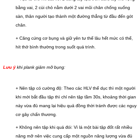
bằng vai, 2 cùi chỏ nằm dưới 2 vai mũi chân chống xuống 
sàn, thân người tạo thành một đường thẳng từ đầu đến gót 
chân.
+ Căng cứng cơ bụng và giữ yên tư thế lâu hết mức có thể, 
hít thở bình thường trong suốt quá trình.
Lưu ý
 khi plank giảm mỡ bụng:
+ Nên tập có cường độ: Theo các HLV thể dục thì một người 
khi mới bắt đầu tập thì chỉ nên tập tầm 30s, khoảng thời gian 
này vừa đủ mang lại hiệu quả đồng thời tránh được các nguy 
cơ gây chấn thương. 
+ Không nên tập khi quá đói: Vì lá một bài tập đốt rất nhiều 
năng mỡ nên việc cung cấp một nguồn năng lượng vừa đủ 