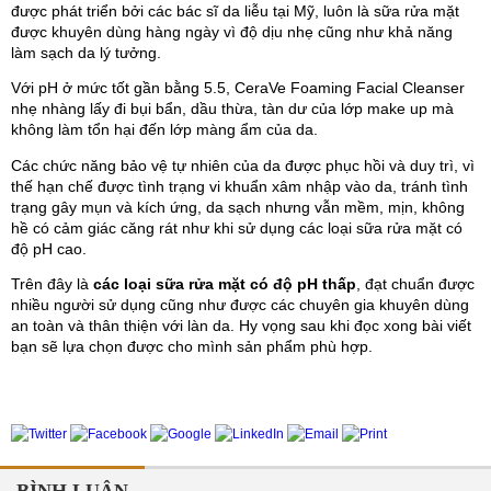
được phát triển bởi các bác sĩ da liễu tại Mỹ, luôn là sữa rửa mặt 
được khuyên dùng hàng ngày vì độ dịu nhẹ cũng như khả năng 
làm sạch da lý tưởng. 
Với pH ở mức tốt gần bằng 5.5, CeraVe Foaming Facial Cleanser 
nhẹ nhàng lấy đi bụi bẩn, dầu thừa, tàn dư của lớp make up mà 
không làm tổn hại đến lớp màng ẩm của da. 
Các chức năng bảo vệ tự nhiên của da được phục hồi và duy trì, vì 
thế hạn chế được tình trạng vi khuẩn xâm nhập vào da, tránh tình 
trạng gây mụn và kích ứng, da sạch nhưng vẫn mềm, mịn, không 
hề có cảm giác căng rát như khi sử dụng các loại sữa rửa mặt có 
độ pH cao.
Trên đây là 
các loại sữa rửa mặt có độ pH thấp
, đạt chuẩn được 
nhiều người sử dụng cũng như được các chuyên gia khuyên dùng 
an toàn và thân thiện với làn da. Hy vọng sau khi đọc xong bài viết 
bạn sẽ lựa chọn được cho mình sản phẩm phù hợp.