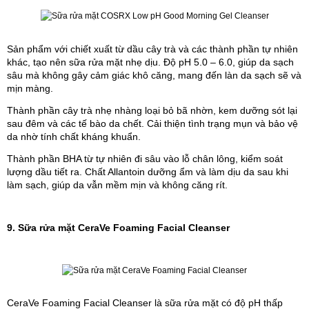
Sản phẩm với chiết xuất từ dầu cây trà và các thành phần tự nhiên 
khác, tạo nên sữa rửa mặt nhẹ dịu. Độ pH 5.0 – 6.0, giúp da sạch 
sâu mà không gây cảm giác khô căng, mang đến làn da sạch sẽ và 
mịn màng. 
Thành phần cây trà nhẹ nhàng loại bỏ bã nhờn, kem dưỡng sót lại 
sau đêm và các tế bào da chết. Cải thiện tình trạng mụn và bảo vệ 
da nhờ tính chất kháng khuẩn. 
Thành phần BHA từ tự nhiên đi sâu vào lỗ chân lông, kiểm soát 
lượng dầu tiết ra. Chất Allantoin dưỡng ẩm và làm dịu da sau khi 
làm sạch, giúp da vẫn mềm mịn và không căng rít.
9. Sữa rửa mặt CeraVe Foaming Facial Cleanser
CeraVe Foaming Facial Cleanser là sữa rửa mặt có độ pH thấp 