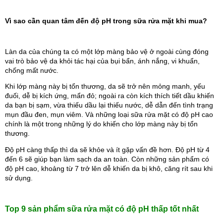
Vì sao cần quan tâm đến độ pH trong sữa rửa mặt khi mua?
Làn da của chúng ta có một lớp màng bảo vệ ở ngoài cùng đóng 
vai trò bảo vệ da khỏi tác hại của bụi bẩn, ánh nắng, vi khuẩn, 
chống mất nước. 
Khi lớp màng này bị tổn thương, da sẽ trở nên mỏng manh, yếu 
đuối, dễ bị kích ứng, mẩn đỏ; ngoài ra còn kích thích tiết dầu khiến 
da bạn bị sạm, vừa thiếu dầu lại thiếu nước, dễ dẫn đến tình trạng 
mụn đầu đen, mụn viêm. Và những loại sữa rửa mặt có độ pH cao 
chính là một trong những lý do khiến cho lớp màng này bị tổn 
thương.
Độ pH càng thấp thì da sẽ khỏe và ít gặp vấn đề hơn. Độ pH từ 4 
đến 6 sẽ giúp bạn làm sạch da an toàn. Còn những sản phẩm có 
độ pH cao, khoảng từ 7 trở lên dễ khiến da bị khô, căng rít sau khi 
sử dụng.
Top 9 sản phẩm
 sữa rửa mặt có độ pH thấp tốt nhất