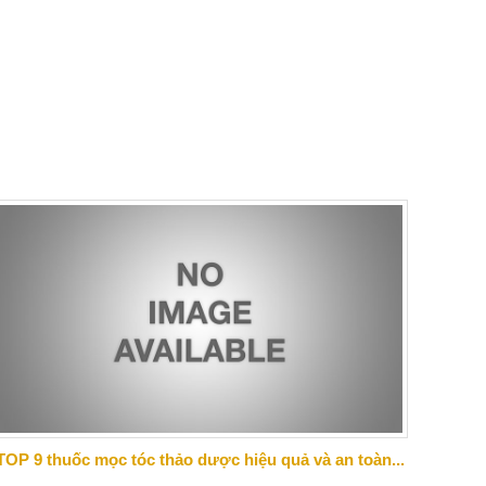
TOP 9 thuốc mọc tóc thảo dược hiệu quả và an toàn...