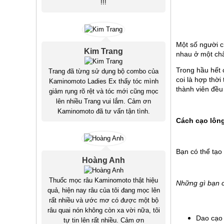
!!!
Một số người c
Kim Trang
nhau ở một châ
Trong hầu hết 
Trang đã từng sử dụng bộ combo của
coi là hợp thờ
Kaminomoto Ladies Ex thấy tóc mình
thành viên đều
giảm rụng rõ rệt và tóc mới cũng mọc
lên nhiều Trang vui lắm. Cảm ơn
Kaminomoto đã tư vấn tận tình.
Cách cạo lôn
Bạn có thể tạo
Hoàng Anh
Thuốc mọc râu Kaminomoto thật hiệu
Những gì bạn c
quả, hiện nay râu của tôi đang mọc lên
rất nhiều và ước mơ có được một bộ
râu quai nón không còn xa vời nữa, tôi
Dao cạo 
tự tin lên rất nhiều. Cảm ơn