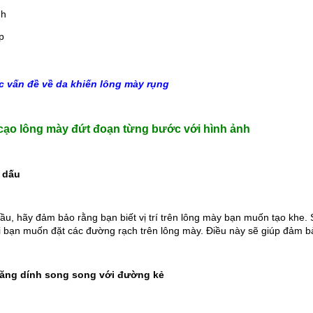
nh
p
c vấn đề về da khiến lông mày rụng
ạo lông mày đứt đoạn từng bước với hình ảnh
 dấu
đầu, hãy đảm bảo rằng bạn biết vị trí trên lông mày bạn muốn tạo khe
 bạn muốn đặt các đường rạch trên lông mày. Điều này sẽ giúp đảm b
băng dính song song với đường kẻ