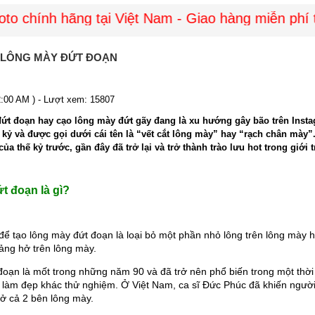
chính hãng tại Việt Nam - Giao hàng miễn phí toà
 LÔNG MÀY ĐỨT ĐOẠN
12:00 AM ) - Lượt xem: 15807
ứt đoạn hay cạo lông mày đứt gãy đang là xu hướng gây bão trên Insta
 kỷ và được gọi dưới cái tên là “vết cắt lông mày” hay “rạch chân mày
a thế kỷ trước, gần đây đã trở lại và trở thành trào lưu hot trong giới t
t đoạn là gì?
để tạo lông mày đứt đoạn là loại bỏ một phần nhỏ lông trên lông mày h
ng hở trên lông mày.
oạn là mốt trong những năm 90 và đã trở nên phổ biến trong một thời
 làm đẹp khác thử nghiệm. Ở Việt Nam, ca sĩ Đức Phúc đã khiến người
 ở cả 2 bên lông mày.