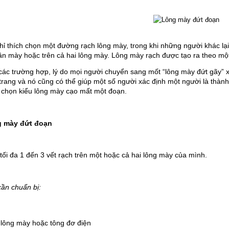
hỉ thích chọn một đường rạch lông mày, trong khi những người khác lại 
n mày hoặc trên cả hai lông mày. Lông mày rạch được tạo ra theo mộ
các trường hợp, lý do mọi người chuyển sang mốt “lông mày đứt gãy” x
i trang và nó cũng có thể giúp một số người xác định một người là thà
 chọn kiểu lông mày cạo mất một đoạn.
g mày đứt đoạn
 tối đa 1 đến 3 vết rạch trên một hoặc cả hai lông mày của mình.
ần chuẩn bị:
lông mày hoặc tông đơ điện