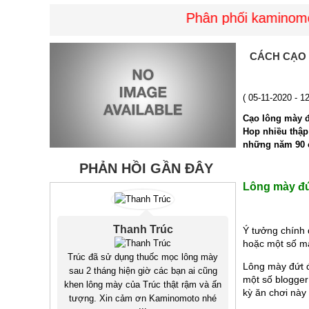
Phân phối kaminomoto 
CÁCH CẠO
( 05-11-2020 - 
Cạo lông mày đ
Hop nhiều thập
những năm 90 củ
PHẢN HỒI GẦN ĐÂY
Lông mày đứ
Thanh Trúc
Ý tưởng chính 
hoặc một số mả
Trúc đã sử dụng thuốc mọc lông mày
Lông mày đứt đ
sau 2 tháng hiện giờ các bạn ai cũng
một số blogger
khen lông mày của Trúc thật rậm và ấn
kỳ ăn chơi này
tượng. Xin cảm ơn Kaminomoto nhé