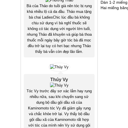
Dán 1-2 miếng 
Bà của Thảo do tuồi già nên tóc bị rụng
Hai miếng băn
khá nhiều lộ cả da đầu. Thảo mua tặng
bà chai LadiesChic lúc đầu bà không
chịu sử dụng vì bà nghĩ thuốc sẽ
không có tác dụng với người lớn tuổi,
nhưng Thảo đã khuyên và giúp bà thoa
thuốc mỗi ngày bây giờ tóc bà đã mọc
đều trở lại tuy có hơi bạc nhưng Thảo
thấy bà vẫn còn đẹp lão lắm.
Thúy Vy
Tóc Vy trước đây sơ xác lắm hay rụng
nhiều nữa, sau khi chuyển sang sử
dụng bộ dầu gội dầu xã của
Kaminomoto tóc Vy đã giảm gãy rụng
và chắc khỏe trở lại. Vy thấy bộ dầu
gội dầu xã của Kaminomoto rất hợp
với tóc của mình nên Vy sử dụng gội