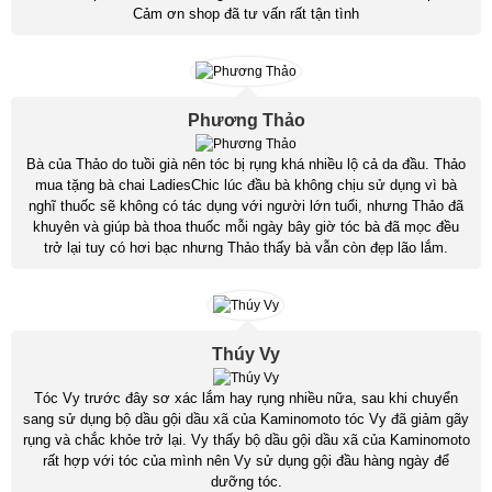
Cảm ơn shop đã tư vấn rất tận tình
Phương Thảo
Bà của Thảo do tuồi già nên tóc bị rụng khá nhiều lộ cả da đầu. Thảo
mua tặng bà chai LadiesChic lúc đầu bà không chịu sử dụng vì bà
nghĩ thuốc sẽ không có tác dụng với người lớn tuổi, nhưng Thảo đã
khuyên và giúp bà thoa thuốc mỗi ngày bây giờ tóc bà đã mọc đều
trở lại tuy có hơi bạc nhưng Thảo thấy bà vẫn còn đẹp lão lắm.
Thúy Vy
Tóc Vy trước đây sơ xác lắm hay rụng nhiều nữa, sau khi chuyển
sang sử dụng bộ dầu gội dầu xã của Kaminomoto tóc Vy đã giảm gãy
rụng và chắc khỏe trở lại. Vy thấy bộ dầu gội dầu xã của Kaminomoto
rất hợp với tóc của mình nên Vy sử dụng gội đầu hàng ngày để
dưỡng tóc.