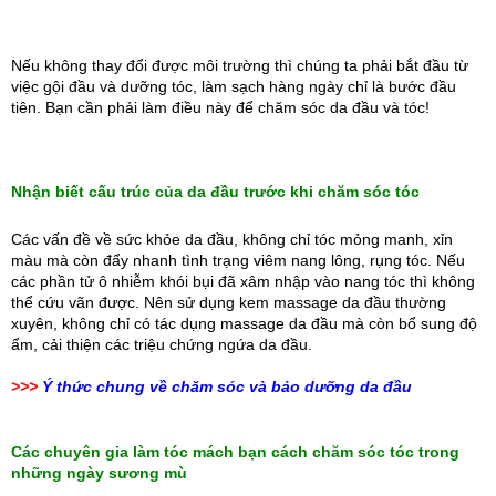
Nếu không thay đổi được môi trường thì chúng ta phải bắt đầu từ 
việc gội đầu và dưỡng tóc, làm sạch hàng ngày chỉ là bước đầu 
tiên. Bạn cần phải làm điều này để chăm sóc da đầu và tóc!
Nhận biết cấu trúc của da đầu trước khi chăm sóc tóc
Các vấn đề về sức khỏe da đầu, không chỉ tóc mỏng manh, xỉn 
màu mà còn đẩy nhanh tình trạng viêm nang lông, rụng tóc. Nếu 
các phần tử ô nhiễm khói bụi đã xâm nhập vào nang tóc thì không 
thể cứu vãn được. Nên sử dụng kem massage da đầu thường 
xuyên, không chỉ có tác dụng massage da đầu mà còn bổ sung độ 
ẩm, cải thiện các triệu chứng ngứa da đầu.
>>>
Ý thức chung về chăm sóc và bảo dưỡng da đầu
Các chuyên gia làm tóc mách bạn cách chăm sóc tóc trong 
những ngày sương mù