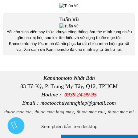
Tuấn Vũ
Hồi còn sinh viên hay thức khuya căng thẳng làm tóc mình rụng nhiều
gần như bị hói, sau khi tìm hiểu và sử dụng thuốc mọc tóc
Kaminomto nay tóc mình đã hồi phục lại rất nhiều mình hiện giờ rất
vui. Xin cảm ơn Kaminomoto đã cho mình sự tự tin trở lại.
Kaminomoto Nhật Bản
83 Tô Ký, P. Trung Mỹ Tây, Q12, TPHCM
Hotline :
0939.24.99.95
Email : moctocchuyennghiep@gmail.com
,
,
,
thuoc moc toc
thuoc moc long may
thuoc moc rau
thuoc moc mi
Xem phiên bản trên desktop