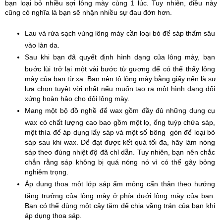
bạn loại bỏ nhiều sợi lông mày cùng 1 lúc. Tuy nhiên, điều này 
cũng có nghĩa là bạn sẽ nhận nhiều sự đau đớn hơn. 
Lau và rửa sạch vùng lông mày cần loại bỏ để sáp thấm sâu 
vào làn da.
Sau khi bạn đã quyết định hình dạng của lông mày, bạn 
bước lùi trở lại một vài bước từ gương để có thể thấy lông 
mày của bạn từ xa. Bạn nên tô lông mày bằng giấy nến là sự 
lựa chọn tuyệt vời nhất nếu muốn tạo ra một hình dạng đối 
xứng hoàn hảo cho đôi lông mày.
Mang một bộ đồ nghề để wax gồm đầy đủ những dụng cụ 
wax có chất lượng cao bao gồm một lọ, ống tuýp chứa sáp, 
một thìa để áp dụng lấy sáp và một số bông  gòn để loại bỏ 
sáp sau khi wax. Để đạt được kết quả tối đa, hãy làm nóng 
sáp theo đúng nhiệt độ đã chỉ dẫn. Tuy nhiên, bạn nên chắc 
chắn rằng sáp không bị quá nóng nó vì có thể gây bỏng 
nghiêm trọng.
Áp dụng thoa một lớp sáp ấm mỏng cẩn thận theo hướng 
tăng trưởng của lông mày ở phía dưới lông mày của bạn. 
Bạn có thể dùng một cây tăm để chia vầng trán của bạn khi 
áp dụng thoa sáp.