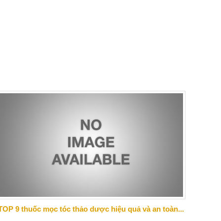
TOP 9 thuốc mọc tóc thảo dược hiệu quả và an toàn...