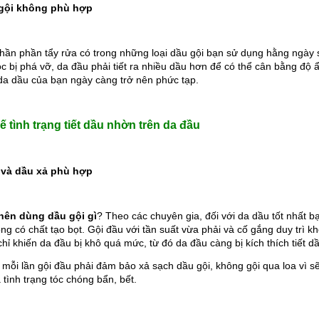
gội không phù hợp
ần phần tẩy rửa có trong những loại dầu gội bạn sử dụng hằng ngày sẽ
óc bị phá vỡ, da đầu phải tiết ra nhiều dầu hơn để có thể cân bằng độ 
 da dầu của bạn ngày càng trở nên phức tạp.
 tình trạng tiết dầu nhờn trên da đầu
 và dầu xả phù hợp
nên dùng dầu gội gì
? Theo các chuyên gia, đối với da dầu tốt nhất b
ng có chất tạo bọt. Gội đầu với tần suất vừa phải và cố gắng duy trì kh
ỉ khiến da đầu bị khô quá mức, từ đó da đầu càng bị kích thích tiết dầ
 mỗi lần gội đầu phải đảm bảo xả sạch dầu gội, không gội qua loa vì sẽ
 tình trạng tóc chóng bẩn, bết.