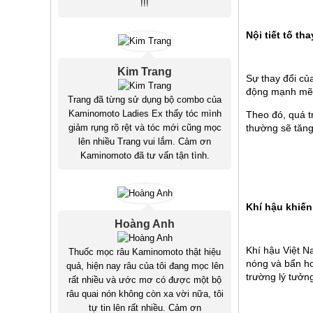
!!!
Nội tiết tố tha
Kim Trang
Sự thay đổi củ
động mạnh mẽ
Trang đã từng sử dụng bộ combo của
Kaminomoto Ladies Ex thấy tóc mình
Theo đó, quá t
thường sẽ tăng 
giảm rụng rõ rệt và tóc mới cũng mọc
lên nhiều Trang vui lắm. Cảm ơn
Kaminomoto đã tư vấn tận tình.
Khí hậu khiến
Hoàng Anh
Khí hậu Việt N
Thuốc mọc râu Kaminomoto thật hiệu
nóng và bẩn hơ
quả, hiện nay râu của tôi đang mọc lên
trường lý tưởn
rất nhiều và ước mơ có được một bộ
râu quai nón không còn xa vời nữa, tôi
tự tin lên rất nhiều. Cảm ơn