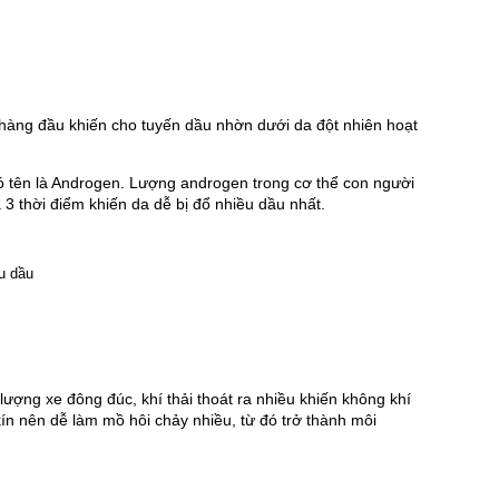
 hàng đầu khiến cho tuyến dầu nhờn dưới da đột nhiên hoạt 
ó tên là Androgen. Lượng androgen trong cơ thể con người 
à 3 thời điểm khiến da dễ bị đổ nhiều dầu nhất.
ợng xe đông đúc, khí thải thoát ra nhiều khiến không khí 
ín nên dễ làm mồ hôi chảy nhiều, từ đó trở thành môi 