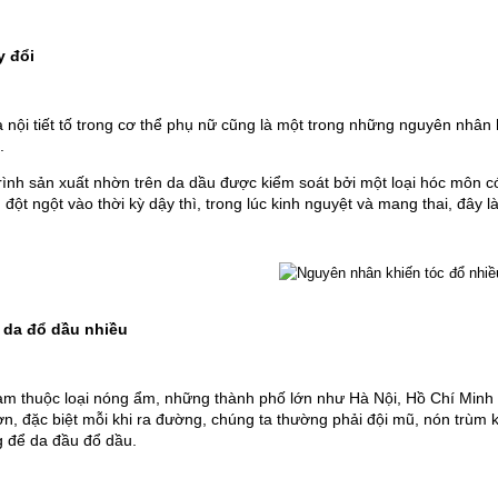
y đổi
a nội tiết tố trong cơ thể phụ nữ cũng là một trong những nguyên nhân
.
rình sản xuất nhờn trên da dầu được kiểm soát bởi một loại hóc môn c
đột ngột vào thời kỳ dậy thì, trong lúc kinh nguyệt và mang thai, đây l
 da đổ dầu nhiều
am thuộc loại nóng ẩm, những thành phố lớn như Hà Nội, Hồ Chí Minh lư
n, đặc biệt mỗi khi ra đường, chúng ta thường phải đội mũ, nón trùm k
g để da đầu đổ dầu.