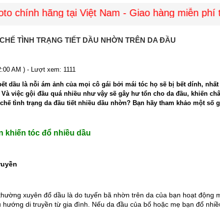
chính hãng tại Việt Nam - Giao hàng miễn phí to
CHẾ TÌNH TRẠNG TIẾT DẦU NHỜN TRÊN DA ĐẦU
2:00 AM ) - Lượt xem: 1111
bết dầu là nỗi ám ảnh của mọi cô gái bởi mái tóc họ sẽ bị bết dính, nhất
 Và việc gội đầu quá nhiều như vậy sẽ gây hư tổn cho da đầu, khiến châ
chế tình trạng da đầu tiết nhiều dầu nhờn? Bạn hãy tham khảo một số gi
 khiến tóc đổ nhiều dầu
ruyền 
 thường xuyên đổ dầu là do tuyến bã nhờn trên da của bạn hoạt động mạ
u hướng di truyền từ gia đình. Nếu da đầu của bố hoặc mẹ bạn đổ nhiều