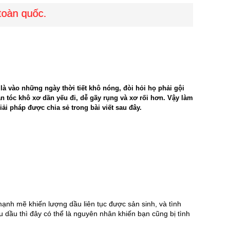
àn quốc.
 là vào những ngày thời tiết khô nóng, đòi hỏi họ phải gội
n tóc khô xơ dần yếu đi, dễ gãy rụng và xơ rối hơn. Vậy làm
ải pháp được chia sẻ trong bài viết sau đây.
nh mẽ khiến lượng dầu liên tục được sản sinh, và tình 
 dầu thì đây có thể là nguyên nhân khiến bạn cũng bị tình 