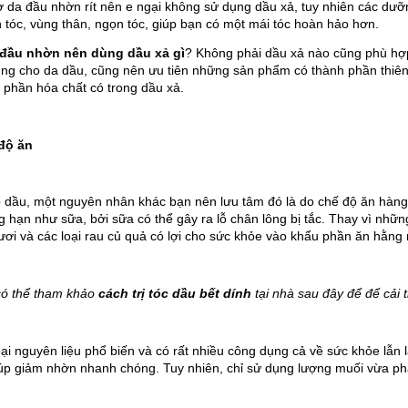
ợ da đầu nhờn rít nên e ngại không sử dụng dầu xả, tuy nhiên các dưỡ
 tóc, vùng thân, ngọn tóc, giúp bạn có một mái tóc hoàn hảo hơn. 
đầu nhờn nên dùng dầu xả gì
? Không phải dầu xả nào cũng phù hợ
ng cho da dầu, cũng nên ưu tiên những sản phẩm có thành phần thiên nh
 phần hóa chất có trong dầu xả.
độ ăn
 dầu, một nguyên nhân khác bạn nên lưu tâm đó là do chế độ ăn hàng
g hạn như sữa, bởi sữa có thể gây ra lỗ chân lông bị tắc. Thay vì nh
 tươi và các loại rau củ quả có lợi cho sức khỏe vào khẩu phần ăn hằng
có thể tham khảo 
cách trị tóc dầu bết dính
tại nhà sau đây để để cải 
oại nguyên
 liệu phổ biến và có rất nhiều công dụng cả về sức khỏe lẫ
úp giảm nhờn nhanh chóng. Tuy nhiên, chỉ sử dụng lượng muối vừa p