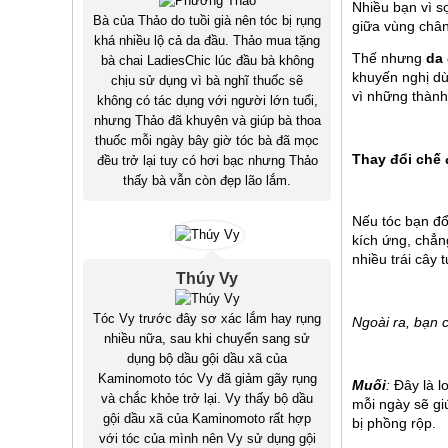
Nhiều bạn vì s
Bà của Thảo do tuồi già nên tóc bị rụng
giữa vùng chân
khá nhiều lộ cả da đầu. Thảo mua tặng
Thế nhưng 
da
bà chai LadiesChic lúc đầu bà không
khuyến nghị dù
chịu sử dụng vì bà nghĩ thuốc sẽ
vì những thành
không có tác dụng với người lớn tuổi,
nhưng Thảo đã khuyên và giúp bà thoa
thuốc mỗi ngày bây giờ tóc bà đã mọc
Thay đổi chế 
đều trở lại tuy có hơi bạc nhưng Thảo
thấy bà vẫn còn đẹp lão lắm.
Nếu tóc bạn đổ
kích ứng, chẳn
nhiều trái cây
Thúy Vy
Tóc Vy trước đây sơ xác lắm hay rụng
Ngoài ra, bạn 
nhiều nữa, sau khi chuyển sang sử
dụng bộ dầu gội dầu xã của
Kaminomoto tóc Vy đã giảm gãy rụng
Muối
:
 Đây là l
và chắc khỏe trở lại. Vy thấy bộ dầu
mỗi ngày sẽ gi
gội dầu xã của Kaminomoto rất hợp
bị phồng rộp.
với tóc của mình nên Vy sử dụng gội