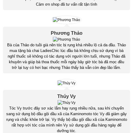
Cảm ơn shop đã tư vấn rất tận tình
Phương Thảo
Bà của Thảo do tuồi già nên tóc bị rụng khá nhiều lộ cả da đầu. Thảo
mua tặng bà chai LadiesChic lúc đầu bà không chịu sử dụng vì bà
nghĩ thuốc sẽ không có tác dụng với người lớn tuổi, nhưng Thảo đã
khuyên và giúp bà thoa thuốc mỗi ngày bây giờ tóc bà đã mọc đều
trở lại tuy có hơi bạc nhưng Thảo thấy bà vẫn còn đẹp lão lắm.
Thúy Vy
Tóc Vy trước đây sơ xác lắm hay rụng nhiều nữa, sau khi chuyển
sang sử dụng bộ dầu gội dầu xã của Kaminomoto tóc Vy đã giảm gãy
rụng và chắc khỏe trở lại. Vy thấy bộ dầu gội dầu xã của Kaminomoto
rất hợp với tóc của mình nên Vy sử dụng gội đầu hàng ngày để
dưỡng tóc.