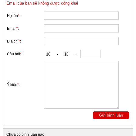
Email của bạn sẽ không được công khai
Họ tên
*
:
Email
*
:
Địa chỉ
*
:
Câu hỏi
*
:
Ý kiến
*
:
Chưa có bình luận nào