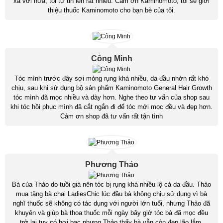
xa vời nữa, tôi tự tin lên rất nhiều. Cảm ơn Kaminomoto, tôi sẽ giới
thiệu thuốc Kaminomoto cho bạn bè của tôi.
Công Minh
Tóc mình trước đây sợi mỏng rụng khá nhiều, da đầu nhờn rất khó
chịu, sau khi sử dụng bộ sản phẩm Kaminomoto General Hair Growth
tóc mình đã mọc nhiều và dày hơn. Nghe theo tư vấn của shop sau
khi tóc hồi phục mình đã cắt ngắn đi để tóc mới mọc đều và đẹp hơn.
Cảm ơn shop đã tư vấn rất tận tình
Phương Thảo
Bà của Thảo do tuồi già nên tóc bị rụng khá nhiều lộ cả da đầu. Thảo
mua tặng bà chai LadiesChic lúc đầu bà không chịu sử dụng vì bà
nghĩ thuốc sẽ không có tác dụng với người lớn tuổi, nhưng Thảo đã
khuyên và giúp bà thoa thuốc mỗi ngày bây giờ tóc bà đã mọc đều
trở lại tuy có hơi bạc nhưng Thảo thấy bà vẫn còn đẹp lão lắm.