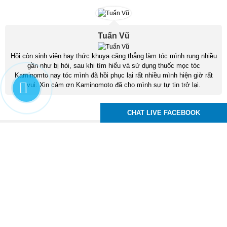
Tuấn Vũ
Hồi còn sinh viên hay thức khuya căng thẳng làm tóc mình rụng nhiều
gần như bị hói, sau khi tìm hiểu và sử dụng thuốc mọc tóc
Kaminomto nay tóc mình đã hồi phục lại rất nhiều mình hiện giờ rất
vui. Xin cảm ơn Kaminomoto đã cho mình sự tự tin trở lại.
CHAT LIVE FACEBOOK
Kaminomoto Nhật Bản
83 Tô Ký, P. Trung Mỹ Tây, Q12, TPHCM
Hotline :
0939.24.99.95
Email : moctocchuyennghiep@gmail.com
,
,
,
thuoc moc toc
thuoc moc long may
thuoc moc rau
thuoc moc mi
Xem phiên bản trên desktop