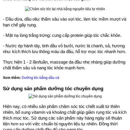
- Dầu dừa, dầu oliu: thấm sâu vào sợi tóc, làm tóc mềm mượt và
hạn chế gãy rụng.
- Mặt nạ lòng trắng trứng: cung cấp protein giúp tóc chắc khỏe.
- Nước ép hành tây, tinh dầu vỏ bưởi, nước lá chanh, sả, hương
nhu: kích thích lưu thông máu da đầu, hỗ trợ mọc tóc nhanh hơn.
Thực hiện 1 - 2 lần/tuần, massage da đầu nhẹ nhàng giúp dưỡng
chất thấm sâu và nang tóc khỏe mạnh hơn.
Xem thêm:
Dưỡng tóc bằng dầu cá
Sử dụng sản phẩm dưỡng tóc chuyên dụng
Hiện nay, có nhiều sản phẩm chăm sóc tóc chiết xuất từ thiên
nhiên, bổ sung vitamin và khoáng chất giúp giảm rụng tóc và kích
thích mọc tóc. Sử dụng các sản phẩm này hàng ngày sẽ thuận
tiện hơn so với việc chuẩn bị nguyên liệu tự nhiên. Đồng thời
cung cấp dưỡng chất đầy đủ cho nang tóc.