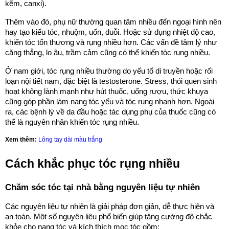
kẽm, canxi).
Thêm vào đó, phụ nữ thường quan tâm nhiều đến ngoại hình nên
hay tạo kiểu tóc, nhuộm, uốn, duỗi. Hoặc sử dụng nhiệt độ cao,
khiến tóc tổn thương và rụng nhiều hơn. Các vấn đề tâm lý như
căng thẳng, lo âu, trầm cảm cũng có thể khiến tóc rụng nhiều.
Ở nam giới, tóc rụng nhiều thường do yếu tố di truyền hoặc rối
loạn nội tiết nam, đặc biệt là testosterone. Stress, thói quen sinh
hoạt không lành mạnh như hút thuốc, uống rượu, thức khuya
cũng góp phần làm nang tóc yếu và tóc rụng nhanh hơn. Ngoài
ra, các bệnh lý về da đầu hoặc tác dụng phụ của thuốc cũng có
thể là nguyên nhân khiến tóc rụng nhiều.
Xem thêm:
Lông tay dài màu trắng
Cách khắc phục tóc rụng nhiều
Chăm sóc tóc tại nhà bằng nguyên liệu tự nhiên
Các nguyên liệu tự nhiên là giải pháp đơn giản, dễ thực hiện và
an toàn. Một số nguyên liệu phổ biến giúp tăng cường độ chắc
khỏe cho nang tóc và kích thích mọc tóc gồm: