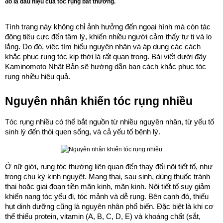
đó là dấu hiệu của tóc rụng bất thường.
Tình trạng này không chỉ ảnh hưởng đến ngoại hình mà còn tác
động tiêu cực đến tâm lý, khiến nhiều người cảm thấy tự ti và lo
lắng. Do đó, việc tìm hiểu nguyên nhân và áp dụng các cách
khắc phục rụng tóc kịp thời là rất quan trọng. Bài viết dưới đây
Kaminomoto Nhật Bản sẽ hướng dẫn bạn cách khắc phục tóc
rụng nhiều hiệu quả.
Nguyên nhân khiến tóc rụng nhiều
Tóc rụng nhiều có thể bắt nguồn từ nhiều nguyên nhân, từ yếu tố
sinh lý đến thói quen sống, và cả yếu tố bệnh lý.
Ở nữ giới, rụng tóc thường liên quan đến thay đổi nội tiết tố, như
trong chu kỳ kinh nguyệt. Mang thai, sau sinh, dùng thuốc tránh
thai hoặc giai đoạn tiền mãn kinh, mãn kinh. Nội tiết tố suy giảm
khiến nang tóc yếu đi, tóc mảnh và dễ rụng. Bên cạnh đó, thiếu
hụt dinh dưỡng cũng là nguyên nhân phổ biến. Đặc biệt là khi cơ
thể thiếu protein, vitamin (A, B, C, D, E) và khoáng chất (sắt,