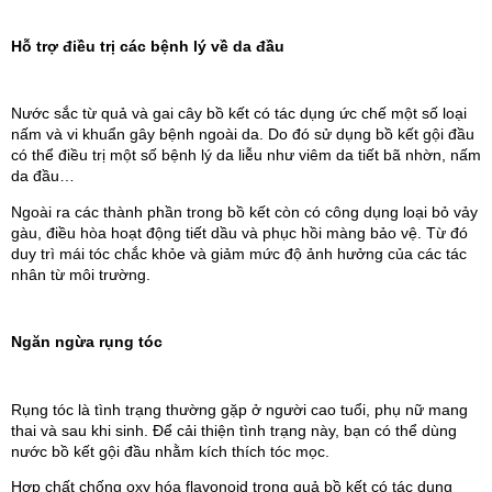
Hỗ trợ điều trị các bệnh lý về da đầu
Nước sắc từ quả và gai cây bồ kết có tác dụng ức chế một số loại 
nấm và vi khuẩn gây bệnh ngoài da. Do đó sử dụng bồ kết gội đầu 
có thể điều trị một số bệnh lý da liễu như viêm da tiết bã nhờn, nấm 
da đầu…
Ngoài ra các thành phần trong bồ kết còn có công dụng loại bỏ vảy 
gàu, điều hòa hoạt động tiết dầu và phục hồi màng bảo vệ. Từ đó 
duy trì mái tóc chắc khỏe và giảm mức độ ảnh hưởng của các tác 
nhân từ môi trường.
Ngăn ngừa rụng tóc
Rụng tóc là tình trạng thường gặp ở người cao tuổi, phụ nữ mang 
thai và sau khi sinh. Để cải thiện tình trạng này, bạn có thể dùng 
nước bồ kết gội đầu nhằm kích thích tóc mọc.
Hợp chất chống oxy hóa flavonoid trong quả bồ kết có tác dụng 