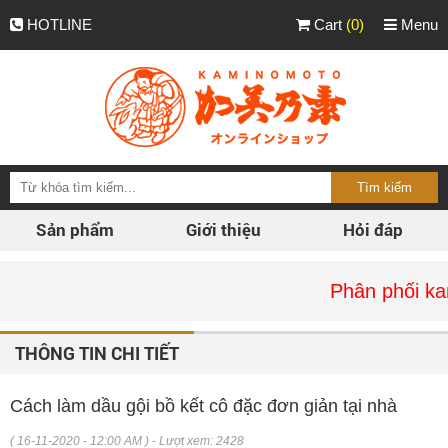
HOTLINE
Cart
(0)
Menu
Sản phẩm
Giới thiệu
Hỏi đáp
Phân phối kaminom
THÔNG TIN CHI TIẾT
Cách làm dầu gội bồ kết cô đặc đơn giản tại nhà
( 16-11-2020 - 12:00 AM ) - Lượt xem: 2428