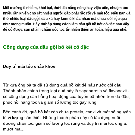
Môi trường ô nhiễm, khói bụi, thời tiết nắng nóng hay việc uốn, nhuộm tóc
nhiều lần khiến cho rất nhiều người gặp phải rắc rối về mái tóc. Nếu bạn đã
thử nhiều loại dầu gội, dầu xả hay kem ủ khác nhau mà chưa có hiệu quả
như mong muốn. Hãy thử áp dụng cách làm dầu gội bồ kết cô đặc sau đây
để có được sản phẩm chăm sóc tóc từ nhiên thiên an toàn, hiệu quả nhé.
Công dụng của dầu gội bồ kết cô đặc
Duy trì mái tóc chắc khỏe
Từ xưa ông bà ta đã sử dụng quả bồ kết để nấu nước gội đầu. 
Thành phần chính trong loại quả này là saponaretin và flavonozit - 
có công dụng cân bằng hoạt động của tuyến bã nhờn trên da đầu, 
phục hồi nang tóc và giảm số lượng tóc gãy rụng.
Bên cạnh đó, quả bồ kết còn chứa protein, canxi và một số nguyên 
tố vi lượng cần thiết. Những thành phần này có tác dụng nuôi 
dưỡng chân tóc, giảm số lượng tóc rụng và duy trì mái tóc óng ả, 
mượt mà…