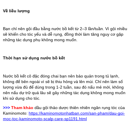
Về liều lượng
Bạn chỉ nên gội đầu bằng nước bồ kết từ 2–3 lần/tuần. Vì gội nhiều 
sẽ khiến cho tóc yếu và dễ rụng, đồng thời làm tăng nguy cơ gặp 
những tác dụng phụ không mong muốn.
Thời hạn sử dụng nước bồ kết
Nước bồ kết cô đặc đóng chai bạn nên bảo quản trong tủ lạnh, 
không để bên ngoài vì sẽ bị thiu hỏng và lên mùi. Chỉ nên làm số 
lượng vừa đủ để dùng trong 1-2 tuần, sau đó nấu mẻ mới, không 
nên nấu dự trữ quá lâu sẽ gây những tác dụng không mong muốn 
khi sử dụng cho tóc.
>>>
Tham khảo
 dầu gội thảo dược thiên nhiên ngăn rụng tóc của 
Kaminomoto: 
https://kaminomotonhatban.com/san-pham/dau-goi-
moc-toc-kaminomoto-scalp-care-sp1191.html