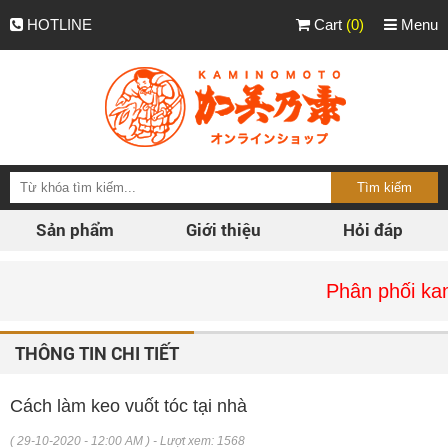
HOTLINE
Cart
(0)
Menu
Sản phẩm
Giới thiệu
Hỏi đáp
Phân phối kaminom
THÔNG TIN CHI TIẾT
Cách làm keo vuốt tóc tại nhà
( 29-10-2020 - 12:00 AM ) - Lượt xem: 1568