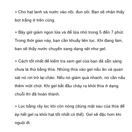
+ Cho hạt lanh và nước vào nồi, đun sôi. Bạn sẽ nhận thấy 
bọt trắng ở trên cùng.
+ Bây giờ giảm ngọn lửa và để lửa nhỏ trong 5 đến 7 phút. 
Trong thời gian này, bạn cần khuấy liên tục. Khi đang làm, 
bạn sẽ thấy nước chuyển sang dạng sệt như gel.
+ Cách tốt nhất để kiểm tra xem gel của bạn đã sẵn sàng 
chưa là thử bằng thìa. Nhúng thìa vào gel nấu ăn và quan 
sát nó rơi trở lại chảo. Nếu nó giảm quá nhanh, nó cần nấu 
thêm một chút. Khi gel bắt đầu chảy ra khỏi thìa ở dạng 
chuỗi thì đã hoàn thành.
+ Lọc bằng rây lọc khi còn nóng (dùng mặt sau của thìa để 
ép hết gel ra khỏi hạt tốt nhất có thể). Gel sẽ đặc hơn khi 
nguội đi.