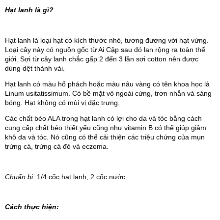
Hạt lanh là gì?
Hạt lanh là loại hạt có kích thước nhỏ, tương đương với hạt vừng. 
Loại cây này có nguồn gốc từ Ai Cập sau đó lan rộng ra toàn thế 
giới. Sợi từ cây lanh chắc gấp 2 đến 3 lần sợi cotton nên được 
dùng dệt thành vải.
Hạt lanh có màu hổ phách hoặc màu nâu vàng có tên khoa học là 
Linum usitatissimum. Có bề mặt vỏ ngoài cứng, trơn nhẫn và sáng 
bóng. Hạt không có mùi vị đặc trưng.
Các chất béo ALA trong hạt lanh có lợi cho da và tóc bằng cách 
cung cấp chất béo thiết yếu cũng như vitamin B có thể giúp giảm 
khô da và tóc. Nó cũng có thể cải thiện các triệu chứng của mụn 
trứng cá, trứng cá đỏ và eczema.
Chuẩn bị: 
1/4 cốc hạt lanh, 2 cốc nước.
Cách thực hiện: