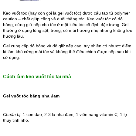
Keo vuốt tóc (hay còn gọi là gel vuốt tóc) được cấu tạo từ polymer 
caution – chất giúp căng và duỗi thẳng tóc. Keo vuốt tóc có độ 
bóng, cứng giữ nếp cho tóc ở một kiểu tóc cố định đặc trưng. Gel 
thường ở dạng lỏng sệt, trong, có mùi hương nhẹ nhưng không lưu 
hương lâu.
Gel cung cấp độ bóng và độ giữ nếp cao, tuy nhiên có nhược điểm 
là làm khô cứng mái tóc và không thể điều chỉnh được nếp sau khi 
sử dụng.
Cách làm keo vuốt tóc tại nhà
Gel vuốt tóc bằng nha đam
Chuẩn bị: 
1 con dao
, 
2-3 lá nha đam
, 
1 viên nang vitamin C
, 
1 lọ 
thủy tinh nhỏ
.