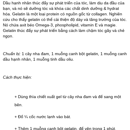
Dầu hạnh nhân thúc đẩy sự phát triển của tóc, làm dịu da đầu của 
bạn, và nó sẽ dưỡng tóc và khóa các chất dinh dưỡng & hydrat 
hóa. Gelatin là một loại protein có nguồn gốc từ collagen. Nghiên 
cứu cho thấy gelatin có thể cải thiện độ dày và tăng trưởng của tóc. 
Nó chứa axit 
béo Omega-3, phospholipid, vitamin E và magie. 
Gelatin thúc đẩy sự phát triển bằng cách làm chậm tóc gãy và chẻ 
ngọn.
Chuẩn bị: 
1 cây nha đam
, 
1 muỗng canh bột gelatin
, 
1 muỗng canh 
dầu hạnh nhân, 1 muỗng tinh dầu oliu.
Cách thực hiện:
+ Dùng thìa chiết xuất gel từ cây nha đam và để sang một 
bên.
+ Đổ ¼ cốc nước lạnh vào bát.
+ Thêm 1 muỗng canh bột gelatin, để yên trong 1 phút.