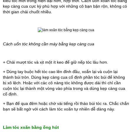
kiểu tóc mới trông hiện đại hơn, hợp thời. Cách uốn xoăn tóc bằng 
kẹp càng cua cực kỳ phù hợp với những cô bạn bận rộn, không có 
thời gian chải chuốt nhiều.
Cách uốn tóc không cần máy
bằng kẹp càng cua 
+ Chải mượt tóc và xịt một ít keo để giữ nếp tóc lâu hơn.
+ Dùng tay buộc hết tóc cao lên đỉnh đầu, xoắn lại và cuộn lại 
thành búi tròn. Dùng kẹp càng cua cố định phần tóc búi để không 
bị xô lệch. Hoặc với các cô nàng tóc không được dài thì chỉ cần 
cuộn tóc lại thành một vòng vào phía trong và dùng kẹp càng cua 
cố định.
+ Bạn để qua đêm hoặc chờ vài tiếng rồi tháo búi tóc ra. Chắc chắn 
bạn sẽ bất ngờ với cách làm tóc xoăn tự nhiên dễ dàng này.
Làm tóc xoăn bằng ống hút