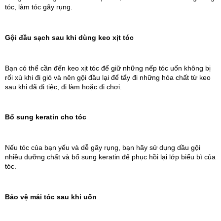
tóc, làm tóc gãy rụng.
Gội đầu sạch sau khi dùng keo xịt tóc
Bạn có thể cần đến keo xịt tóc để giữ những nếp tóc uốn không bị 
rối xù khi đi gió và nên gội đầu lại để tẩy đi những hóa chất từ keo 
sau khi đã đi tiệc, đi làm hoặc đi chơi.
Bổ sung keratin cho tóc
Nếu tóc của bạn yếu và dễ gãy rụng, bạn hãy sử dụng dầu gội 
nhiều dưỡng chất và bổ sung keratin để phục hồi lại lớp biểu bì của 
tóc.
Bảo vệ mái tóc sau khi uốn