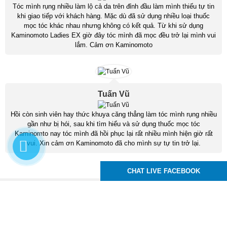
Tóc mình rụng nhiều làm lộ cả da trên đỉnh đầu làm mình thiếu tự tin
khi giao tiếp với khách hàng. Mặc dù đã sử dụng nhiều loại thuốc
mọc tóc khác nhau nhưng không có kết quả. Từ khi sử dụng
Kaminomoto Ladies EX giờ đây tóc mình đã mọc đều trở lại mình vui
lắm. Cảm ơn Kaminomoto
Tuấn Vũ
Hồi còn sinh viên hay thức khuya căng thẳng làm tóc mình rụng nhiều
gần như bị hói, sau khi tìm hiểu và sử dụng thuốc mọc tóc
Kaminomto nay tóc mình đã hồi phục lại rất nhiều mình hiện giờ rất
vui. Xin cảm ơn Kaminomoto đã cho mình sự tự tin trở lại.
CHAT LIVE FACEBOOK
Kaminomoto Nhật Bản
83 Tô Ký, P. Trung Mỹ Tây, Q12, TPHCM
Hotline :
0939.24.99.95