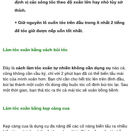
định vị các sóng tóc theo độ xoăn lớn hay nhỏ tùy sở 
thích.
+ Giữ nguyên lô cuốn tóc trên đầu trong ít nhất 2 tiếng 
để tóc giữ được nếp uốn tốt nhất. 
Làm tóc xoăn bằng cách búi tóc
Đây là 
cách làm tóc xoăn tự nhiên không cần dụng cụ
 nào cả, 
cũng không cần cầu kỳ, chỉ với 2 phút bạn đã có thể biến tấu mái 
tóc của mình xoăn hơn. Bạn chỉ cần cho hết tóc lên trên đỉnh đầu, 
búi lại thành một cuộn rồi dùng dây buộc tóc cố định búi tóc lại. Sau 
một thời gian, bạn thả tóc ra thì cả mái tóc sẽ xoăn bồng bềnh.
Làm tóc xoăn bằng kẹp càng cua
Kẹp càng cua là dụng cụ đa năng để các cô nàng biến tấu ra nhiều 