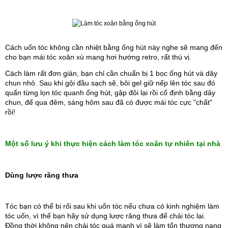
Cách uốn tóc không cần nhiệt bằng ống hút này nghe sẽ mang đến 
cho bạn mái tóc xoăn xù mang hơi hướng retro, rất thú vị. 
Cách làm rất đơn giản, bạn chỉ cần chuẩn bị 1 bọc ống hút và dây 
chun nhỏ. Sau khi gội đầu sạch sẽ, bôi gel giữ nếp lên tóc sau đó 
quấn từng lọn tóc quanh ống hút, gập đôi lại rồi cố định bằng dây 
chun, để qua đêm, sáng hôm sau đã có được mái tóc cực "chất" 
rồi!
Một số lưu ý khi thực hiện cách làm tóc xoăn tự nhiên tại nhà
Dùng lược răng thưa
Tóc bạn có thể bị rối sau khi uốn tóc nếu chưa có kinh nghiệm làm 
tóc uốn, vì thế bạn hãy sử dụng lược răng thưa để chải tóc lại. 
Đồng thời không nên chải tóc quá mạnh vì sẽ làm tổn thương nang 