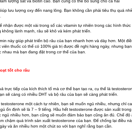
Hàm lượng sắt và biotin cao. Bạn cũng có thể bổ sung cho cả hai
Giúp lưu lượng oxy đến nang lông. Bạn không cần phải tiêu thụ quá nhi
.
ể nhận được một vài trong số các vitamin tự nhiên trong các hình thức
 không lành mạnh, râu sẽ khô và kém phát triển. 
amin này giúp phát triển bộ râu của bạn nhanh hơn và dày hơn. Một điề
 viên thuốc có thể có 100% giá trị được đề nghị hàng ngày, nhưng bạn c
 nhau mà bạn đang đặt trong cơ thể của bạn. 
oạt tốt cho râu
uả trực tiếp của kích thích tố mà cơ thể bạn tạo ra, cụ thể là testostero
bạn sẽ càng có nhiều DHT và bộ râu của bạn sẽ càng phát triển. 
testosterone một cách tự nhiên, bạn sẽ muốn ngủ nhiều, nhưng chỉ cao
ngủ ổn định sẽ là 7 – 9 tiếng. Hầu hết testosterone được sản xuất trong
c ngủ nhiều hơn, bạn cũng sẽ muốn đảm bảo bạn cũng ăn đủ. Chế độ ăn 
àm chậm quá trình sản xuất testosterone của bạn. Để chống lại điều n
ngày và ăn nhiều hơn một chút so với bạn nghĩ rằng bạn cần.