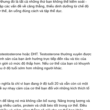
hưng đó là tất cả những thứ bạn không thể kiểm soát - 
ặp các vấn đề về căng thẳng, thiếu dinh dưỡng từ chế độ 
 thể, ăn uống đúng cách và tập thể dục.
ydrotestosterone hoặc DHT. Testosterone thường xuyên được 
 sản của bạn ảnh hưởng trực tiếp đến râu và tóc của 
 giới có mức độ thấp hơn. Nếu cơ thể của bạn có khuynh 
 râu ở độ tuổi sớm hơn những người khác.
ghĩa là chỉ vì bạn đang ở độ tuổi 20 và vẫn còn có một 
ề sự nhạy cảm của cơ thể bạn đối với những kích thích tố 
ách để tăng nó mà không cần bổ sung. Nâng trọng lượng và 
 nhiều carbs, protein và chất béo tốt trong cơ thể. Điều 