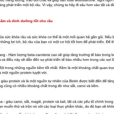
ức năng lượng, trao đổi chất và giúp sản xuất testosterone. Nghỉ ngơi
g phát triển một bộ râu. Vì vậy, chúng ta hãy đi sâu hơn vào tất cả đi
ẩm và dinh dưỡng tốt cho râu
ữa sức khỏe râu và sức khỏe cơ thể là một mối quan hệ gần gũi. Nếu 
những lợi ích, bộ râu của bạn có một cơ hội tốt hơn để phát triển. Để t
.
lang - Hàm lượng beta-carotene cao sẽ giúp tăng trưởng tế bào trong b
A và điều này sẽ dẫn đến sự phát triển tế bào nhiều hơn trong các sợi 
Một trong những nguồn kẽm tốt nhất. Kẽm là một khoáng chất quan trọng
à một nguồn protein tuyệt vời.
- giàu protein và là một nguồn tự nhiên của Biotin được biết đến để tăn
ng cũng có nhiều khoáng chất trong đó như sắt, canxi và kẽm.
a - giàu canxi, sắt, magiê, protein và kali, tất cả các yếu tố chính tron
ạn muốn thử và trộn nó với các loại thực phẩm khác, do đó bạn sẽ khôn