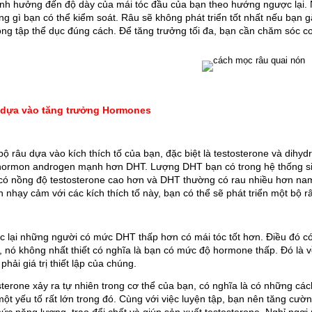
nh hưởng đến độ dày của mái tóc đầu của bạn theo hướng ngược lại. N
ng gì bạn có thể kiểm soát. Râu sẽ không phát triển tốt nhất nếu bạn g
ng tập thể dục đúng cách. Để tăng trưởng tối đa, bạn cần chăm sóc cơ
u dựa vào tăng trưởng Hormones
 bộ râu dựa vào kích thích tố của bạn, đặc biệt là testosterone và dih
ormon androgen mạnh hơn DHT. Lượng DHT bạn có trong hệ thống sinh
có nồng độ testosterone cao hơn và DHT thường có rau nhiều hơn nam
n nhạy cảm với các kích thích tố này, bạn có thể sẽ phát triển một bộ
lại những người có mức DHT thấp hơn có mái tóc tốt hơn. Điều đó có n
, nó không nhất thiết có nghĩa là bạn có mức độ hormone thấp. Đó là v
hải giá trị thiết lập của chúng. 
osterone xảy ra tự nhiên trong cơ thể của bạn, có nghĩa là có những c
một yếu tố rất lớn trong đó. Cùng với việc luyện tập, bạn nên tăng cường