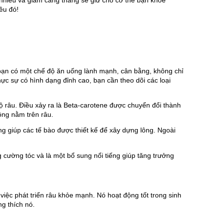
 nhiều và giảm căng thẳng sẽ giữ cho cơ thể bạn khỏe 
ều đó!
bạn có một chế độ ăn uống lành mạnh, cân bằng, không chỉ 
hực sự có hình dạng đỉnh cao, bạn cần theo dõi các loại 
ộ râu. Điều xảy ra là Beta-carotene được chuyển đổi thành 
lông nằm trên râu.
 giúp các tế bào được thiết kế để xây dựng lông. Ngoài 
g cường tóc và là một bổ sung nổi tiếng giúp tăng trưởng 
g việc phát triển râu khỏe mạnh. Nó hoạt động tốt trong sinh 
g thích nó.