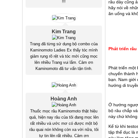
!!!
râu dày cũng ả
hãy nói về nhữ
ăn uống và khô
Kim Trang
Trang đã từng sử dụng bộ combo của
Phát triển râ
Kaminomoto Ladies Ex thấy tóc mình
giảm rụng rõ rệt và tóc mới cũng mọc
lên nhiều Trang vui lắm. Cảm ơn
Phát triển một
Kaminomoto đã tư vấn tận tình.
chuyển thành h
bạn. Nam giới 
hướng di truyề
Hoàng Anh
Ở hướng ngược 
bộ râu chắp vá
Thuốc mọc râu Kaminomoto thật hiệu
này chứ không p
quả, hiện nay râu của tôi đang mọc lên
rất nhiều và ước mơ có được một bộ
Kể từ khi test
râu quai nón không còn xa vời nữa, tôi
tập thể dục là 
tự tin lên rất nhiều. Cảm ơn