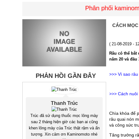
Phân phối kaminomoto
CÁCH MỌC
( 21-08-2019 - 
Râu có thể bắt
năm 20 và đầu 
>>>
Vì sao râu
PHẢN HỒI GẦN ĐÂY
>>>
Cách nuôi
Thanh Trúc
Chìa khóa để p
Trúc đã sử dụng thuốc mọc lông mày
râu quai nón mà
sau 2 tháng hiện giờ các bạn ai cũng
và công sức tr
khen lông mày của Trúc thật rậm và ấn
tượng. Xin cảm ơn Kaminomoto nhé
Tăng trưởng râ