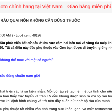
 chính hãng tại Việt Nam - Giao hàng miễn phí to
 RÂU QUAI NÓN KHÔNG CẦN DÙNG THUỐC
12:00 AM ) - Lượt xem: 48196
 đầu phát triển bất cứ đâu ở khu vực cằm hai bên má và vùng ria mép kh
30. Tất cả điều này đều phụ thuộc vào Gen bạn được di truyền, giống n
 không thể mọc với một số người?
 râu đúng chuẩn nam giới
hát triển râu là sự kiên nhẫn. Mỗi bộ râu sẽ tạo nên nét cá tính cho r
 bạn thấy trực tuyến và trên TV đều không được sinh ra với bộ râu họ c
ước khi định hình chúng và trở nên đầy cuốn hút nhờ bộ râu của mình. 
u phụ thuộc rất nhiều vào tình trạng sức khỏe, gen, và mức testoster