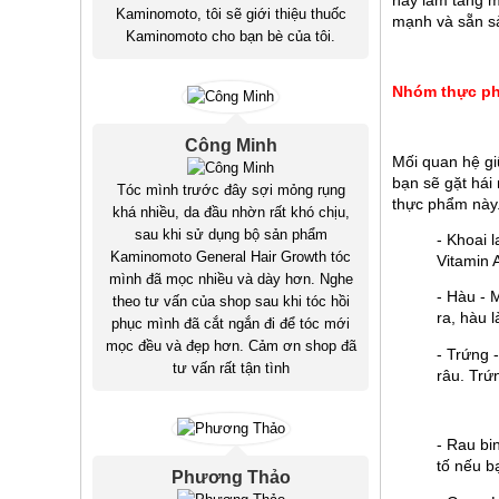
này làm tăng m
Kaminomoto, tôi sẽ giới thiệu thuốc
mạnh và sẵn sàn
Kaminomoto cho bạn bè của tôi.
Nhóm thực ph
Công Minh
Mối quan hệ gi
bạn sẽ gặt hái 
Tóc mình trước đây sợi mỏng rụng
thực phẩm này
khá nhiều, da đầu nhờn rất khó chịu,
sau khi sử dụng bộ sản phẩm
- Khoai 
Kaminomoto General Hair Growth tóc
Vitamin 
mình đã mọc nhiều và dày hơn. Nghe
- Hàu - 
theo tư vấn của shop sau khi tóc hồi
ra, hàu l
phục mình đã cắt ngắn đi để tóc mới
mọc đều và đẹp hơn. Cảm ơn shop đã
- Trứng 
tư vấn rất tận tình
râu. Trứ
- Rau bin
tố nếu b
Phương Thảo