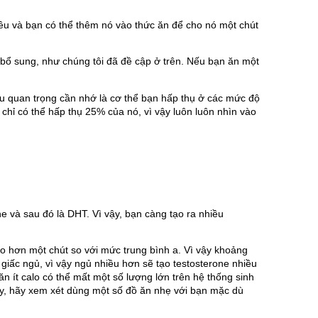
ều và bạn có thể thêm nó vào thức ăn để cho nó một chút 
 bổ sung, như chúng tôi đã đề cập ở trên. Nếu bạn ăn một 
u quan trọng cần nhớ là cơ thể bạn hấp thụ ở các mức độ 
hỉ có thể hấp thụ 25% của nó, vì vậy luôn luôn nhìn vào 
ne và sau đó là DHT. Vì vậy, bạn càng tạo ra nhiều 
 hơn một chút so với mức trung bình a. Vì vậy khoảng 
 giấc ngủ, vì vậy ngủ nhiều hơn sẽ tạo testosterone nhiều 
ít calo có thể mất một số lượng lớn trên hệ thống sinh 
ày, hãy xem xét dùng một số đồ ăn nhẹ với bạn mặc dù 