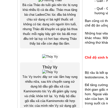
- Gan - 
Bà của Thảo do tuồi già nên tóc bị rụng
- Quế - 
khá nhiều lộ cả da đầu. Thảo mua tặng
hương vị
bà chai LadiesChic lúc đầu bà không
chịu sử dụng vì bà nghĩ thuốc sẽ
Bạn cũng có th
không có tác dụng với người lớn tuổi,
chế độ ăn uống
nhưng Thảo đã khuyên và giúp bà thoa
Những loại vit
thuốc mỗi ngày bây giờ tóc bà đã mọc
khác nhau. Một
đều trở lại tuy có hơi bạc nhưng Thảo
những thứ khác
thấy bà vẫn còn đẹp lão lắm.
Chế độ sinh h
Thúy Vy
Bộ râu là kết q
Tóc Vy trước đây sơ xác lắm hay rụng
testosterone, 
nhiều nữa, sau khi chuyển sang sử
Để tăng cường 
dụng bộ dầu gội dầu xã của
thời gian giấc 
Kaminomoto tóc Vy đã giảm gãy rụng
hơn. Ngoài việ
và chắc khỏe trở lại. Vy thấy bộ dầu
sản của bạn, l
gội dầu xã của Kaminomoto rất hợp
trong suốt cả 
với tóc của mình nên Vy sử dụng gội