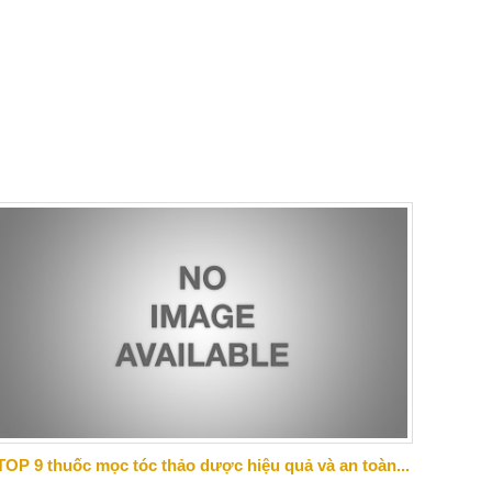
TOP 9 thuốc mọc tóc thảo dược hiệu quả và an toàn...