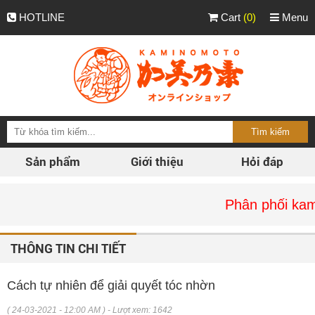
HOTLINE
Cart
(0)
Menu
Sản phẩm
Giới thiệu
Hỏi đáp
Phân phối kaminomo
THÔNG TIN CHI TIẾT
Cách tự nhiên để giải quyết tóc nhờn
( 24-03-2021 - 12:00 AM ) - Lượt xem: 1642