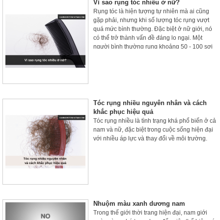
Vì sao rụng tóc nhiều ở nữ?
Rụng tóc là hiện tượng tự nhiên mà ai cũng
gặp phải, nhưng khi số lượng tóc rụng vượt
quá mức bình thường. Đặc biệt ở nữ giới, nó
có thể trở thành vấn đề đáng lo ngại. Một
người bình thường rụng khoảng 50 - 100 sợi
tóc mỗi ngày, và những sợi tóc này sẽ được
thay thế bởi tóc mới.
Tóc rụng nhiều nguyên nhân và cách
khắc phục hiệu quả
Tóc rụng nhiều là tình trạng khá phổ biến ở cả
nam và nữ, đặc biệt trong cuộc sống hiện đại
với nhiều áp lực và thay đổi về môi trường.
Nhuộm màu xanh dương nam
Trong thế giới thời trang hiện đại, nam giới