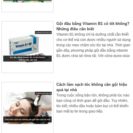
nhiên còn mang đến nhiều lợi ích vượt trội.
Như giảm gãy rụng, nuôi dưỡng tóc chắc
khỏe và hạn chế tình trạng kích ứng.
Gội đầu bằng Vitamin B1 có tốt không?
Những điều cần biết
Vitamin B1 không chỉ là dưỡng chất cần thiết
cho cơ thể mà còn được nhiều người sử dụng
trong các mẹo chăm sóc tóc tại nhà. Thời gian
gần đây, phương pháp gội đầu bằng vitamin
B1 được chia sẻ rộng rãi. Với công dụng giúp
tóc mềm mượt, giảm gãy rụng và kích thích tóc
mọc nhanh hơn.
Cách làm sạch tóc không cần gội hiệu
quả tại nhà
Trong cuộc sống bận rộn, không phải lúc nào
bạn cũng có thời gian để gội đầu. Tuy nhiên,
tóc bết, nhiều dầu hoặc bám bụi có thể khiến
bạn mất tự tin trong giao tiếp.