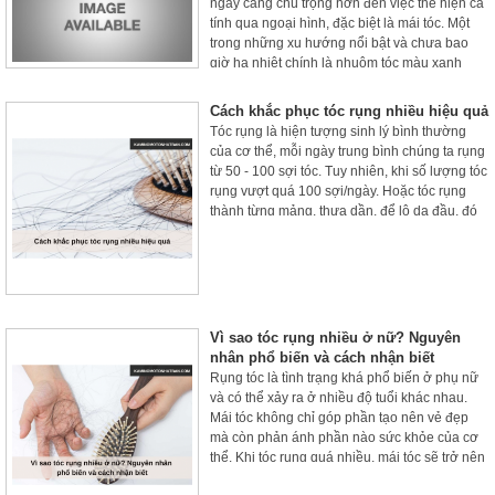
ngày càng chú trọng hơn đến việc thể hiện cá
tính qua ngoại hình, đặc biệt là mái tóc. Một
trong những xu hướng nổi bật và chưa bao
giờ hạ nhiệt chính là nhuộm tóc màu xanh
dương.
Cách khắc phục tóc rụng nhiều hiệu quả
Tóc rụng là hiện tượng sinh lý bình thường
của cơ thể, mỗi ngày trung bình chúng ta rụng
từ 50 - 100 sợi tóc. Tuy nhiên, khi số lượng tóc
rụng vượt quá 100 sợi/ngày. Hoặc tóc rụng
thành từng mảng, thưa dần, để lộ da đầu, đó
là dấu hiệu của tóc rụng bất thường.
Vì sao tóc rụng nhiều ở nữ? Nguyên
nhân phổ biến và cách nhận biết
Rụng tóc là tình trạng khá phổ biến ở phụ nữ
và có thể xảy ra ở nhiều độ tuổi khác nhau.
Mái tóc không chỉ góp phần tạo nên vẻ đẹp
mà còn phản ánh phần nào sức khỏe của cơ
thể. Khi tóc rụng quá nhiều, mái tóc sẽ trở nên
mỏng, yếu và dễ gãy, khiến nhiều chị em cảm