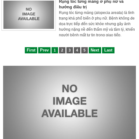
Rụng tóc từng mảng ở phụ nữ và
hướng điều trị
Rụng tóc từng mảng (alopecia areata) là tình
trạng khá phổ biến ở phụ nữ. Bệnh không đe
dọa trực tiếp đến sức khỏe nhưng gây ảnh
hưởng nặng nề đến thẩm mỹ và tâm lý, khiến
người bệnh mất tự tin trong giao tiếp.
First
Prev
Next
Last
1
2
3
4
5