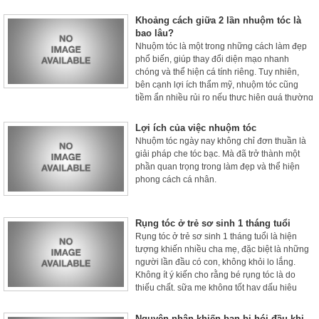
Khoảng cách giữa 2 lần nhuộm tóc là
bao lâu?
Nhuộm tóc là một trong những cách làm đẹp
phổ biến, giúp thay đổi diện mạo nhanh
chóng và thể hiện cá tính riêng. Tuy nhiên,
bên cạnh lợi ích thẩm mỹ, nhuộm tóc cũng
tiềm ẩn nhiều rủi ro nếu thực hiện quá thường
xuyên hoặc không đúng cách.
Lợi ích của việc nhuộm tóc
Nhuộm tóc ngày nay không chỉ đơn thuần là
giải pháp che tóc bạc. Mà đã trở thành một
phần quan trọng trong làm đẹp và thể hiện
phong cách cá nhân.
Rụng tóc ở trẻ sơ sinh 1 tháng tuổi
Rụng tóc ở trẻ sơ sinh 1 tháng tuổi là hiện
tượng khiến nhiều cha mẹ, đặc biệt là những
người lần đầu có con, không khỏi lo lắng.
Không ít ý kiến cho rằng bé rụng tóc là do
thiếu chất, sữa mẹ không tốt hay dấu hiệu
bệnh lý.
Nguyên nhân khiến bạn bị hói đầu khi