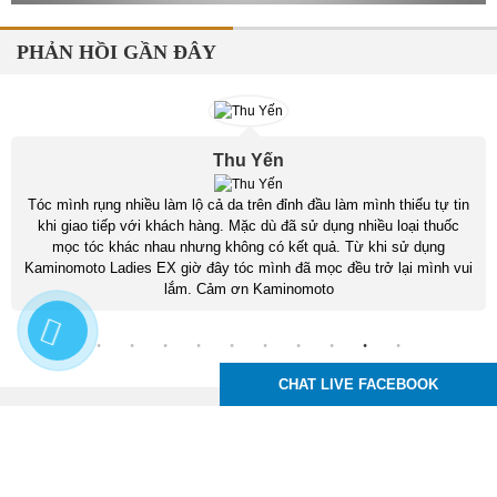
PHẢN HỒI GẦN ĐÂY
Thu Yến
Tóc mình rụng nhiều làm lộ cả da trên đỉnh đầu làm mình thiếu tự tin
khi giao tiếp với khách hàng. Mặc dù đã sử dụng nhiều loại thuốc
mọc tóc khác nhau nhưng không có kết quả. Từ khi sử dụng
Kaminomoto Ladies EX giờ đây tóc mình đã mọc đều trở lại mình vui
lắm. Cảm ơn Kaminomoto
CHAT LIVE FACEBOOK
Kaminomoto Nhật Bản
83 Tô Ký, P. Trung Mỹ Tây, Q12, TPHCM
Hotline :
0939.24.99.95