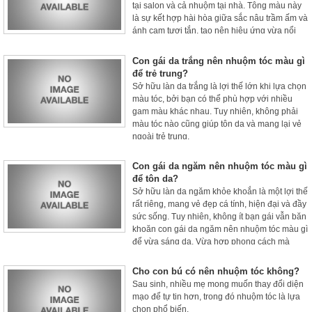
tại salon và cả nhuộm tại nhà. Tông màu này
là sự kết hợp hài hòa giữa sắc nâu trầm ấm và
ánh cam tươi tắn, tạo nên hiệu ứng vừa nổi
bật vừa tự nhiên.
Con gái da trắng nên nhuộm tóc màu gì
để trẻ trung?
Sở hữu làn da trắng là lợi thế lớn khi lựa chọn
màu tóc, bởi bạn có thể phù hợp với nhiều
gam màu khác nhau. Tuy nhiên, không phải
màu tóc nào cũng giúp tôn da và mang lại vẻ
ngoài trẻ trung.
Con gái da ngăm nên nhuộm tóc màu gì
để tôn da?
Sở hữu làn da ngăm khỏe khoắn là một lợi thế
rất riêng, mang vẻ đẹp cá tính, hiện đại và đầy
sức sống. Tuy nhiên, không ít bạn gái vẫn băn
khoăn con gái da ngăm nên nhuộm tóc màu gì
để vừa sáng da. Vừa hợp phong cách mà
không bị xỉn màu hay dừ hơn tuổi.
Cho con bú có nên nhuộm tóc không?
Sau sinh, nhiều mẹ mong muốn thay đổi diện
mạo để tự tin hơn, trong đó nhuộm tóc là lựa
chọn phổ biến.