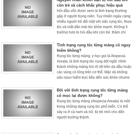
còn trẻ và cách khắc phục hiệu quả
Hói đầu vốn được xem là tình trạng thường
gặp ở người trung niên. Tuy nhiên ngày càng
nhiều người trẻ đối mặt với việc rụng tóc, thưa
tóc và mất dần mái tóc khỏe mạnh. Không ít
trường hợp bị hói đầu khi còn trẻ, thậm chí
mới ở độ tuổi 18 - 25.
Tình trạng rụng tóc từng mảng có nguy
hiểm không?
Rụng tóc từng mảng, y học gọi là Alopecia
Areata, là tình trạng tóc rụng đột ngột. Hình
thành những mảng hói rõ rệt trên da đầu hoặc
các vùng có lông trên cơ thể. Mặc dù không
gây nguy hiểm trực tiếp đến sức khỏe nhưng
nó cũng có ảnh hưởng.
Đối với tình trạng rụng tóc từng mảng
có mọc lại được không?
Rụng tóc từng mảng (Alopecia Areata) là một
trong những dạng rụng tóc phổ biến. Có thể
xảy ra ở cả nam và nữ, từ trẻ nhỏ cho đến
người trưởng thành.