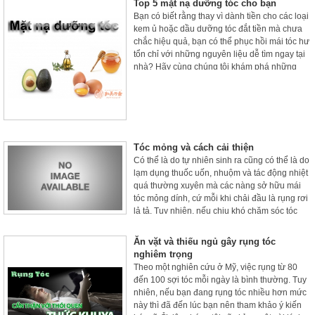
Top 5 mặt nạ dưỡng tóc cho bạn
Bạn có biết rằng thay vì dành tiền cho các loại
kem ủ hoặc dầu dưỡng tóc đắt tiền mà chưa
chắc hiệu quả, bạn có thể phục hồi mái tóc hư
tổn chỉ với những nguyên liệu dễ tìm ngay tại
nhà? Hãy cùng chúng tôi khám phá những
công thức mặt nạ dưỡng tóc từ thiên nhiên
qua bài viết sau đây.
Tóc mỏng và cách cải thiện
Có thể là do tự nhiên sinh ra cũng có thể là do
lạm dụng thuốc uốn, nhuộm và tác động nhiệt
quá thường xuyên mà các nàng sở hữu mái
tóc mỏng dính, cứ mỗi khi chải đầu là rụng rơi
lả tả. Tuy nhiên, nếu chịu khó chăm sóc tóc
theo 4 bí kíp dưới đây thì rất nhanh thôi, các
nàng sẽ có được mái tóc chắc khỏe và dày
Ăn vặt và thiếu ngủ gây rụng tóc
mượt hơn hẳn.
nghiêm trọng
Theo một nghiên cứu ở Mỹ, việc rụng từ 80
đến 100 sợi tóc mỗi ngày là bình thường. Tuy
nhiên, nếu bạn đang rụng tóc nhiều hơn mức
này thì đã đến lúc bạn nên tham khảo ý kiến