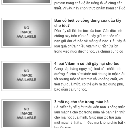
protein trong chế độ ăn uống là vô cùng cần
thiết. Vì vậy, hãy chọn thực phẩm trong chế độ
ăn uống để tăng trưởng tóc, điều này sẽ giúp
chúng ta đạt được và duy trì mái tóc đẹp và
Bạn có biết về công dụng của dâu tây
khỏe mạnh.
cho tóc?
Dâu tây rất tốt cho tóc của bạn. Các đặc tính
chống oxy hóa của dâu tây giữ cho tóc của
bạn giữ ẩm và bảo vệ màng tế bào. Dâu tây là
loại quả chứa nhiều vitamin C rất hữu ích
trong việc nuôi dưỡng tóc, và chúng cũng có
khả năng loại bỏ bất kỳ sự tích tụ dầu dư thừa
từ da đầu của bạn.
4 loại Vitamin có thể gây hại cho tóc
Cung cấp hàng ngày một loạt các chất dinh
dưỡng tốt cho sức khỏe nói chung là một điều
tốt nhưng một số vitamin và khoáng chất, khi
tiêu thụ quá mức, có thể gây ra tác dụng phụ,
bao gồm cả rụng tóc.
3 mặt nạ cho tóc trong mùa hè
Bài viết này sẽ giới thiệu đến bạn 3 công thức
làm mặt nạ cho tóc trong mùa hè bạn nên thử
cho mái tóc của mình. Giúp mái tóc trải qua
một mùa hè thật xinh đẹp mà không chịu bất kì
hư tổn nào.