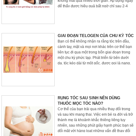
không mất quá nhiều thời gian. Áp dụng ngay
để thấy được hiệu quả bất ngờ chỉ sau 2-4
tuần sử dụng thôi nhé
GIAI ĐOẠN TELOGEN CỦA CHU KỲ TÓC
Bạn có thể không nhận ra rằng tóc trên đầu,
cánh tay, mặt và mọi nơi khác trên cơ thể bạn
liên tục đi qua một trong bốn giai đoạn trong
một chu kỳ phức tạp. Phát triển từ bên dưới
da, tóc kéo dài từ một gốc, được gọi là nang.
Và từ khi mỗi sợi tóc bắt đầu mọc cho đến khi
nó rụng nhiều năm sau đó, nó sẽ trải qua bốn
giai đoạn: anagen, catagen, telogen và
exogen.
RỤNG TÓC SAU SINH NÊN DÙNG
THUỐC MỌC TÓC NÀO?
Cơ thể của bạn trải qua nhiều thay đổi trong
và sau khi mang thai. Việc em bé ra đời và trở
thành mẹ là khoảnh khắc thiêng liêng tuy
nhiên, sau những phút giây hạnh phúc bạn sẽ
đối mặt với hàng loạt những vấn đề thay đổi