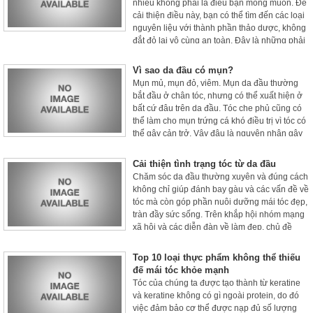
nhiều không phải là điều bạn mong muốn. Để
cải thiện điều này, bạn có thể tìm đến các loại
nguyên liệu với thành phần thảo dược, không
đắt đỏ lại vô cùng an toàn. Đây là những phải
bạn nên thử để mái tóc mềm mịn hơn mỗi
ngày.
Vì sao da đầu có mụn?
Mụn mủ, mụn đỏ, viêm. Mụn da đầu thường
bắt đầu ở chân tóc, nhưng có thể xuất hiện ở
bất cứ đâu trên da đầu. Tóc che phủ cũng có
thể làm cho mụn trứng cá khó điều trị vì tóc có
thể gây cản trở. Vậy đâu là nguyên nhân gây
mụn trên da đầu.
Cải thiện tình trạng tóc từ da đầu
Chăm sóc da đầu thường xuyên và đúng cách
không chỉ giúp đánh bay gàu và các vấn đề về
tóc mà còn góp phần nuôi dưỡng mái tóc đẹp,
tràn đầy sức sống. Trên khắp hội nhóm mạng
xã hội và các diễn đàn về làm đẹp, chủ đề
"nóng" luôn được các chị em quan tâm chắc
chắn không thể thiếu mẹo chăm sóc và dưỡng
Top 10 loại thực phẩm không thể thiếu
tóc. Nhưng các nàng luôn quên dành sự chăm
đế mái tóc khỏe mạnh
sóc đúng cách và thường xuyên cho da đầu –
Tóc của chúng ta được tạo thành từ keratine
"nhân tố quyết định" mái tóc có khỏe đẹp và
và keratine không có gì ngoài protein, do đó
đầy sức sống hay không.
việc đảm bảo cơ thể được nạp đủ số lượng