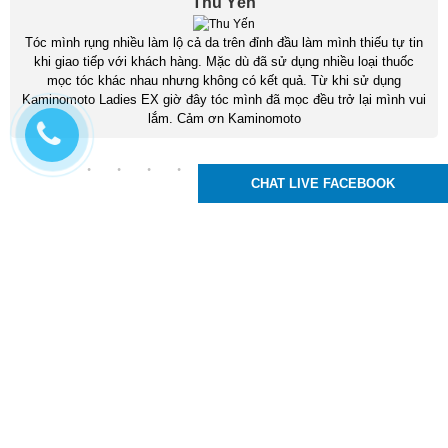
Thu Yến
Tóc mình rụng nhiều làm lộ cả da trên đỉnh đầu làm mình thiếu tự tin
khi giao tiếp với khách hàng. Mặc dù đã sử dụng nhiều loại thuốc
mọc tóc khác nhau nhưng không có kết quả. Từ khi sử dụng
Kaminomoto Ladies EX giờ đây tóc mình đã mọc đều trở lại mình vui
lắm. Cảm ơn Kaminomoto
CHAT LIVE FACEBOOK
Kaminomoto Nhật Bản
83 Tô Ký, P. Trung Mỹ Tây, Q12, TPHCM
Hotline :
0939.24.99.95
Email : moctocchuyennghiep@gmail.com
,
,
,
thuoc moc toc
thuoc moc long may
thuoc moc rau
thuoc moc mi
Xem phiên bản trên desktop