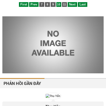
First
Prev
Next
Last
7
8
9
10
11
PHẢN HỒI GẦN ĐÂY