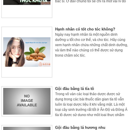
bác sĩ. Ở đây chúng tôi sẽ chỉ ra một vài lý do
phổ biến khiến bạn bị rụng tóc quá mức.
Hạnh nhân có tốt cho tóc không?
Ngày nay hạnh nhân là một nguồn dinh
dưỡng u tốt cho cơ thể, và cho tóc. Hãy cùng
xem hạnh nhân chứa những chất dinh dưỡng,
và làm thế nào chúng có thể được sử dụng
trong chăm sóc tóc.
Gội đầu bằng lá tía tô
Trong vô vàn các loại thảo dược được sử
dụng trong các bài thuốc dân gian tía tô vẫn
luôn là loại dược liệu ít khi vắng mặt. Là một
loại cây sinh trưởng rất tốt ở Ấn Độ và Đông Á
tía tô được sử dụng như một loại thực phẩm
cũng như dược liệu.
Gội đầu bằng lá hương nhu