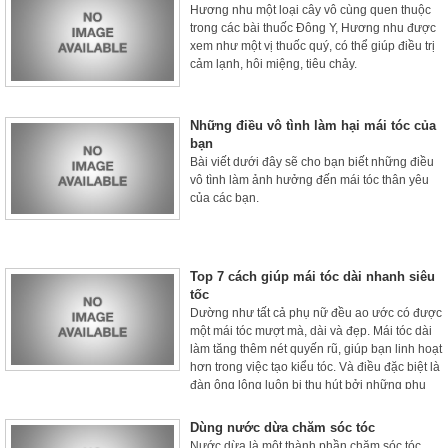
Hương nhu một loại cây vô cùng quen thuộc
trong các bài thuốc Đông Y, Hương nhu được
xem như một vị thuốc quý, có thể giúp điều trị
cảm lạnh, hôi miệng, tiêu chảy.
Những điều vô tình làm hại mái tóc của
bạn
Bài viết dưới đây sẽ cho bạn biết những điều
vô tình làm ảnh hưởng đến mái tóc thân yêu
của các bạn.
Top 7 cách giúp mái tóc dài nhanh siêu
tốc
Dường như tất cả phụ nữ đều ao ước có được
một mái tóc mượt mà, dài và đẹp. Mái tóc dài
làm tăng thêm nét quyến rũ, giúp bạn linh hoạt
hơn trong việc tạo kiểu tóc. Và điều đặc biệt là
đàn ông lông luôn bị thu hút bởi những phụ
nữ có mái tóc dài. Chính vì vậy mẹo để có một
mái tóc dài nhanh và khỏe hơn là những bí
Dùng nước dừa chăm sóc tóc
mật mà các chị em luôn khoa khác được biết
Nước dừa là một thành phần chăm sóc tóc