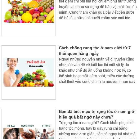
tiết kiệm chi phí mà hội chị em phụ nữ thường
truyền tai nhau sử dụng để bảo vệ mái tóc của
mình. Cùng tham khảo qua bài viết bên dưới
để bỏ túi những bí quyết chăm sóc mái tóc
đơn giản, không mất quá nhiều thời gian mà
vẫn có được mái tóc đẹp óng ả nhé.
Cách chống rụng tóc ở nam giới từ 7
thói quen hằng ngày
Ngoài những nguyên nhân về di truyền cũng
như các vấn đề về tuổi tác thì một số lý do
khác như chế độ ăn uống không hợp lý, cơ
thể sinh hoạt mất kiểm soát, thiếu các dưỡng
chất thiết yếu cũng chính là nguyên nhân gây
nên bệnh rụng tóc ở nam giới.
Bạn đã biết mẹo trị rụng tóc ở nam giới
hiệu quả bất ngờ này chưa?
Trị rụng tóc ở nam giới? Cách khắc phục tình
trạng tóc mỏng, hay bị gãy rụng chỉ bằng
những mẹo đơn giản, sẵn có ngay tại nhà mà