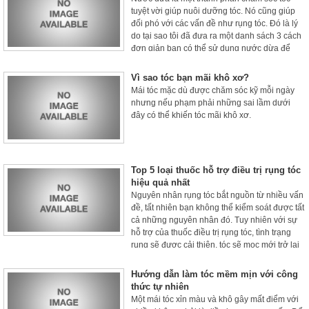
đến.
tuyệt vời giúp nuôi dưỡng tóc. Nó cũng giúp
đối phó với các vấn đề như rụng tóc. Đó là lý
do tại sao tôi đã đưa ra một danh sách 3 cách
đơn giản bạn có thể sử dụng nước dừa để
thúc đẩy sự phát triển của tóc. Nhưng đầu tiên
chúng ta sẽ tìm hiểu nước dừa có tốt cho tóc
Vì sao tóc bạn mãi khô xơ?
của bạn không?
Mái tóc mặc dù được chăm sóc kỹ mỗi ngày
nhưng nếu phạm phải những sai lầm dưới
đây có thể khiến tóc mãi khô xơ.
Top 5 loại thuốc hỗ trợ điều trị rụng tóc
hiệu quả nhất
Nguyên nhân rụng tóc bắt nguồn từ nhiều vấn
đề, tất nhiên bạn không thể kiểm soát được tất
cả những nguyên nhân đó. Tuy nhiên với sự
hỗ trợ của thuốc điều trị rụng tóc, tình trạng
rụng sẽ được cải thiện, tóc sẽ mọc mới trở lại
nhanh và khỏe mạnh hơn. Trong bài viết hôm
nay chúng tôi sẽ giới thiệu đến bạn Top 5 loại
Hướng dẫn làm tóc mềm mịn với công
thuốc trị rụng tóc hiệu quả nhất với lượng tiêu
thức tự nhiên
thụ ổn định, được nhiều người tin dùng.
Một mái tóc xỉn màu và khô gây mất điểm với