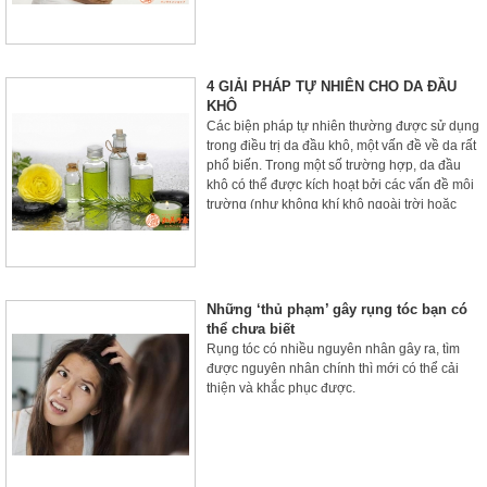
của cơ thể, trong đó có mái tóc.
4 GIẢI PHÁP TỰ NHIÊN CHO DA ĐẦU
KHÔ
Các biện pháp tự nhiên thường được sử dụng
trong điều trị da đầu khô, một vấn đề về da rất
phổ biến. Trong một số trường hợp, da đầu
khô có thể được kích hoạt bởi các vấn đề môi
trường (như không khí khô ngoài trời hoặc
trong nhà), trong khi trong các trường hợp
khác, da đầu khô có liên quan đến các tình
trạng như gàu, chàm và bệnh vẩy nến.
Những ‘thủ phạm’ gây rụng tóc bạn có
thể chưa biết
Rụng tóc có nhiều nguyên nhân gây ra, tìm
được nguyên nhân chính thì mới có thể cải
thiện và khắc phục được.