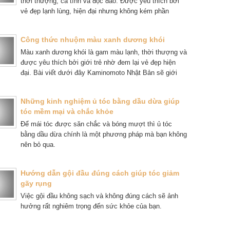
thời thượng, cá tính và độc đáo. Được yêu thích bởi
vẻ đẹp lạnh lùng, hiện đại nhưng không kém phần
quyến rũ.
Công thức nhuộm màu xanh dương khói
Màu xanh dương khói là gam màu lạnh, thời thượng và
được yêu thích bởi giới trẻ nhờ đem lại vẻ đẹp hiện
đại. Bài viết dưới đây Kaminomoto Nhật Bản sẽ giới
thiệu đến bạn công thức nhuộm màu xanh dương khói.
Những kinh nghiệm ủ tóc bằng dầu dừa giúp
tóc mềm mại và chắc khỏe
Để mái tóc được săn chắc và bóng mượt thì ủ tóc
bằng dầu dừa chính là một phương pháp mà bạn không
nên bỏ qua.
Hướng dẫn gội đầu đúng cách giúp tóc giảm
gãy rụng
Việc gội đầu không sạch và không đúng cách sẽ ảnh
hưởng rất nghiêm trọng đến sức khỏe của bạn.