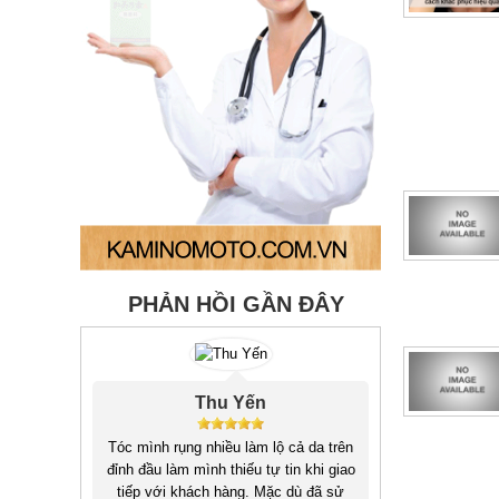
PHẢN HỒI GẦN ĐÂY
Tuấn Vũ
ả da trên
Hồi còn sinh viên hay thức khuya căng
 khi giao
thẳng làm tóc mình rụng nhiều gần như
ù đã sử
bị hói, sau khi tìm hiểu và sử dụng