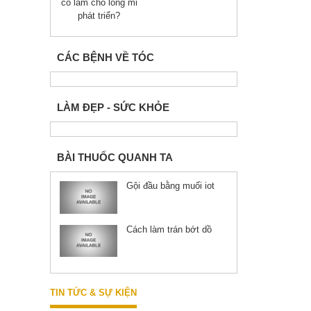
có làm cho lông mi
phát triển?
CÁC BỆNH VỀ TÓC
LÀM ĐẸP - SỨC KHỎE
BÀI THUỐC QUANH TA
Gội đầu bằng muối iot
Cách làm trán bớt dồ
TIN TỨC & SỰ KIỆN