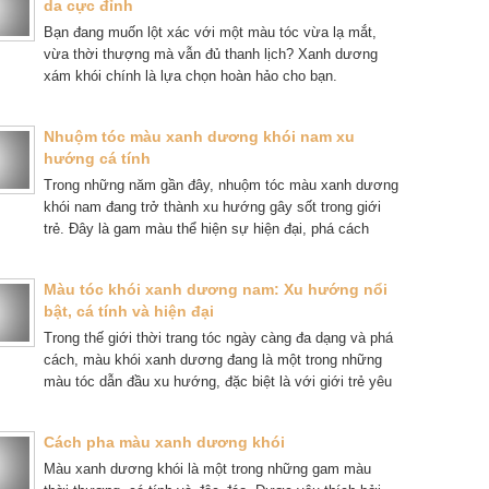
da cực đỉnh
hút và lạ mắt.
Bạn đang muốn lột xác với một màu tóc vừa lạ mắt,
vừa thời thượng mà vẫn đủ thanh lịch? Xanh dương
xám khói chính là lựa chọn hoàn hảo cho bạn.
Nhuộm tóc màu xanh dương khói nam xu
hướng cá tính
Trong những năm gần đây, nhuộm tóc màu xanh dương
khói nam đang trở thành xu hướng gây sốt trong giới
trẻ. Đây là gam màu thể hiện sự hiện đại, phá cách
nhưng vẫn giữ được nét lịch lãm và cuốn hút.
Màu tóc khói xanh dương nam: Xu hướng nổi
bật, cá tính và hiện đại
Trong thế giới thời trang tóc ngày càng đa dạng và phá
cách, màu khói xanh dương đang là một trong những
màu tóc dẫn đầu xu hướng, đặc biệt là với giới trẻ yêu
thích sự mới mẻ và cá tính.
Cách pha màu xanh dương khói
Màu xanh dương khói là một trong những gam màu