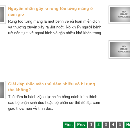
Nguyên nhân gây ra rụng tóc từng mảng ở
nam giới
Rụng tóc từng mảng là một bệnh về rối loạn miễn dịch
và thường xuyên xảy ra đột ngột. Nó khiến người bệnh
trở nên tự ti về ngoại hình và gặp nhiều khó khăn trong
cuộc sống.
Giải đáp thắc mắc thủ dâm nhiều có bị rụng
tóc không?
Thủ dâm là hành động tự nhiên bằng cách kích thích
các bộ phận sinh dục hoặc bộ phận cơ thể để đạt cảm
giác thỏa mãn về tình dục.
First
Prev
1
2
3
4
5
N