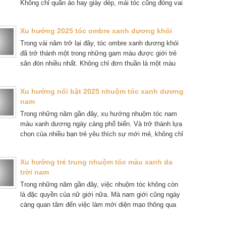
Không chỉ quần áo hay giày dép, mái tóc cũng đóng vai
trò quan trọng trong việc định hình hình ảnh.
Xu hướng 2025 tóc ombre xanh dương khói
Trong vài năm trở lại đây, tóc ombre xanh dương khói
đã trở thành một trong những gam màu được giới trẻ
săn đón nhiều nhất. Không chỉ đơn thuần là một màu
nhuộm, đây còn là biểu tượng của sự phá cách, tự do
và khẳng định cá tính. Màu xanh dương tượng trưng
Xu hướng nổi bật 2025 nhuộm tóc xanh dương
cho sự tươi mới, năng động và trẻ trung. Khi kết hợp
nam
cùng sắc khói bí ẩn lại tạo nên một hiệu ứng hài hòa,
vừa nổi bật vừa tinh tế.
Trong những năm gần đây, xu hướng nhuộm tóc nam
màu xanh dương ngày càng phổ biến. Và trở thành lựa
chọn của nhiều bạn trẻ yêu thích sự mới mẻ, không chỉ
mang lại vẻ ngoài cá tính, nổi bật.
Xu hướng trẻ trung nhuộm tóc màu xanh da
trời nam
Trong những năm gần đây, việc nhuộm tóc không còn
là đặc quyền của nữ giới nữa. Mà nam giới cũng ngày
càng quan tâm đến việc làm mới diện mạo thông qua
màu tóc.