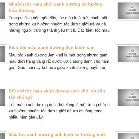
Nhuộm tóc màu khói xanh dương xu hướng
thời thượng
hanh Trúc
Trong những năm gần đây, tóc màu khói trở thành một
trong những xu hướng nhuộm tóc được giới trẻ và cả
ụng thuốc mọc lông mày
những người trưởng thành yêu thích. Đặc biệt, tóc màu
iện giờ các bạn ai cũng
khói xanh dương không chỉ mang lại vẻ ngoài thời
của Trúc thật rậm và ấn
thượng, cá tính. Mà còn tôn lên làn da, giúp gương mặt
cảm ơn Kaminomoto nhé
Kiểu tóc màu xanh dương đen khói nam
thêm sáng và hài hòa.
!!!
Màu tóc xanh dương đen khói là một trong những gam
màu thời trang đang rất được ưa chuộng dành cho nam
giới. Sắc thái này kết hợp giữa xanh dương huyền bí,
đen tự nhiên và ánh khói nhẹ, tạo nên một tổng thể vừa
cá tính vừa sang trọng.
Đối với tóc màu xanh dương đen khói có cần
tẩy không?
Tóc màu xanh dương đen khói đang là một trong những
xu hướng nhuộm tóc được giới trẻ ưa chuộng trong
nhiều năm gần đây.
Màu tóc xanh dương ánh khói xu hướng mới