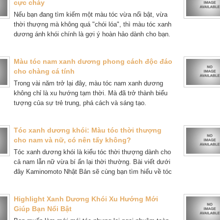
cực cháy
Nếu bạn đang tìm kiếm một màu tóc vừa nổi bật, vừa
thời thượng mà không quá "chói lóa", thì màu tóc xanh
dương ánh khói chính là gợi ý hoàn hảo dành cho bạn.
Đây là màu tóc đang được rất nhiều bạn trẻ săn đón
trong năm 2025 nhờ sự kết hợp tinh tế giữa sắc xanh
Màu tóc nam xanh dương phong cách độc đáo
biển sâu và tông khói hiện đại.
cho chàng cá tính
Trong vài năm trở lại đây, màu tóc nam xanh dương
không chỉ là xu hướng tạm thời. Mà đã trở thành biểu
tượng của sự trẻ trung, phá cách và sáng tạo.
Tóc xanh dương khói: Màu tóc thời thượng
cho nam và nữ, có nên tẩy không?
Tóc xanh dương khói là kiểu tóc thời thượng dành cho
cả nam lẫn nữ vừa bí ẩn lại thời thường. Bài viết dưới
đây Kaminomoto Nhật Bản sẽ cùng bạn tìm hiểu về tóc
nam màu xanh dương khói.
Highlight Xanh Dương Khói Xu Hướng Mới
Giúp Bạn Nổi Bật