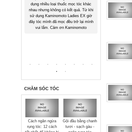
óc khác
thuốc mọc tóc Kaminomto nay tóc
. Từ khi
mình đã hồi phục lại rất nhiều mình
T
 EX giờ
hiện giờ rất vui. Xin cảm ơn
lại mình
Kaminomoto đã cho mình sự tự tin trở
Trúc đã sử d
moto
lại.
sau 2 tháng h
khen lông mày 
tượng. Xin 
CHĂM SÓC TÓC
Cách ngăn ngừa
Gội đầu bằng chanh
rụng tóc: 12 cách
tươi - sạch gàu -