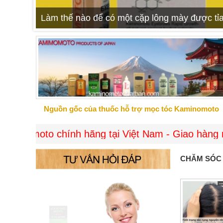
Làm thế nào để có một cặp lông mày được tỉa
Nguồn gốc của thuốc hỗ trợ mọc tóc Kaminomoto
o chính hãng tại Việt Nam - Giao hàng miễn phí t
CHĂM SÓC