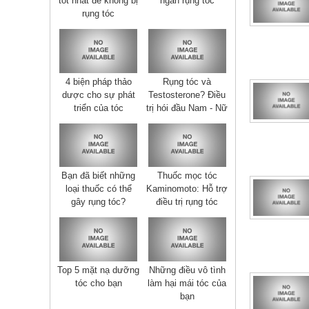
tốt nhất để không bị
ngăn rụng tóc
rụng tóc
4 biện pháp thảo
Rụng tóc và
dược cho sự phát
Testosterone? Điều
triển của tóc
trị hói đầu Nam - Nữ
Bạn đã biết những
Thuốc mọc tóc
loại thuốc có thể
Kaminomoto: Hỗ trợ
gây rụng tóc?
điều trị rụng tóc
Top 5 mặt nạ dưỡng
Những điều vô tình
tóc cho bạn
làm hại mái tóc của
bạn