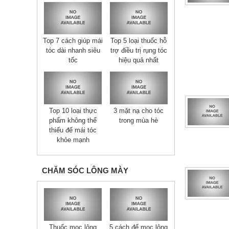
Top 7 cách giúp mái
Top 5 loại thuốc hỗ
tóc dài nhanh siêu
trợ điều trị rụng tóc
tốc
hiệu quả nhất
Top 10 loại thực
3 mặt nạ cho tóc
phẩm không thể
trong mùa hè
thiếu đế mái tóc
khỏe mạnh
CHĂM SÓC LÔNG MÀY
Thuốc mọc lông
5 cách để mọc lông