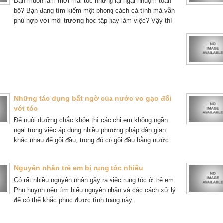
Bạn muốn làm mới mái tóc nhưng lại ngại nhuộm toàn
bộ? Bạn đang tìm kiếm một phong cách cá tính mà vẫn
phù hợp với môi trường học tập hay làm việc? Vậy thì
highlight xanh dương khói chính là lựa chọn hoàn hảo
dành cho bạn.
Những tác dụng bất ngờ của nước vo gạo đối
với tóc
Để nuôi dưỡng chắc khỏe thì các chị em không ngần
ngại trong việc áp dụng nhiều phương pháp dân gian
khác nhau để gội đầu, trong đó có gội đầu bằng nước
vo gạo.
Nguyên nhân trẻ em bị rụng tóc nhiều
Có rất nhiều nguyên nhân gây ra việc rụng tóc ở trẻ em.
Phụ huynh nên tìm hiểu nguyên nhân và các cách xử lý
để có thể khắc phục được tình trạng này.