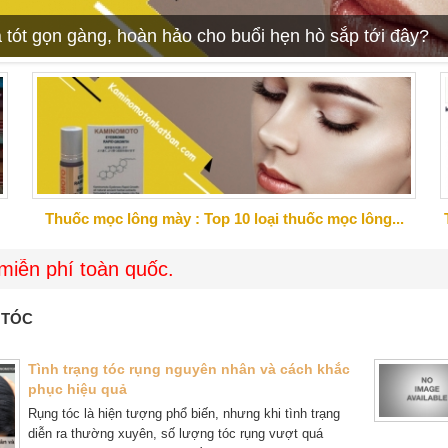
 tót gọn gàng, hoàn hảo cho buổi hẹn hò sắp tới đây?
Thuốc mọc lông mày : Top 10 loại thuốc mọc lông...
oàn quốc.
 TÓC
Tình trạng tóc rụng nguyên nhân và cách khắc
phục hiệu quả
Rụng tóc là hiện tượng phổ biến, nhưng khi tình trạng
diễn ra thường xuyên, số lượng tóc rụng vượt quá