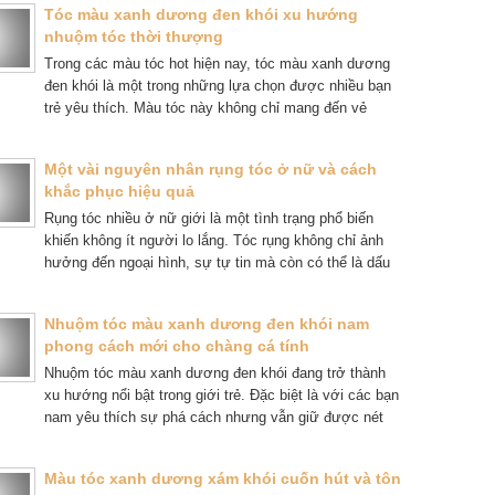
Tóc màu xanh dương đen khói xu hướng
nhuộm tóc thời thượng
Trong các màu tóc hot hiện nay, tóc màu xanh dương
đen khói là một trong những lựa chọn được nhiều bạn
trẻ yêu thích. Màu tóc này không chỉ mang đến vẻ
ngoài cá tính, hiện đại, mà còn dễ phối hợp với nhiều
phong cách từ năng động, trẻ trung đến lịch lãm.
Một vài nguyên nhân rụng tóc ở nữ và cách
khắc phục hiệu quả
Rụng tóc nhiều ở nữ giới là một tình trạng phổ biến
khiến không ít người lo lắng. Tóc rụng không chỉ ảnh
hưởng đến ngoại hình, sự tự tin mà còn có thể là dấu
hiệu cảnh báo sức khỏe hoặc rối loạn trong cơ thể.
Nhuộm tóc màu xanh dương đen khói nam
phong cách mới cho chàng cá tính
Nhuộm tóc màu xanh dương đen khói đang trở thành
xu hướng nổi bật trong giới trẻ. Đặc biệt là với các bạn
nam yêu thích sự phá cách nhưng vẫn giữ được nét
lịch lãm, trầm tĩnh. Tông màu này là sự pha trộn hài
hòa giữa nền tóc đen tự nhiên. Ánh xanh dương hiện
Màu tóc xanh dương xám khói cuốn hút và tôn
đại và lớp khói lạnh giúp tổng thể mái tóc trở nên cuốn