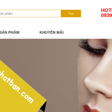
HOT
Tìm
0939
SẢN PHẨM
KHUYẾN MÃI
TIN TỨC