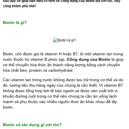
sau đây sẽ giúp bạn hiểu rõ hơn về công dụng của biotin đối với tóc, hãy
cùng khám phá nhé!
Biotin là gì?
Biotin, còn được gọi là vitamin H hoặc B7, là một vitamin tan trong 
nước thuộc họ vitamin B phức tạp
. 
Công dụng của Biotin
là giúp 
cơ thể chuyển hóa thức ăn thành năng lượng bằng cách chuyển 
hóa chất béo, protein và carbohydrate. 
Các vitamin tan trong nước không được lưu trữ trong cơ thể và do 
đó, lượng tiêu thụ hàng ngày của chúng là cần thiết. Vì vitamin B7 
không được tổng hợp bởi tế bào người và được sản xuất bởi vi 
khuẩn đường ruột trong cơ thể nên chúng ta cần ăn uống lành 
mạnh và phụ thuộc vào nhiều nguồn thức ăn khác nhau để lấy 
biotin.
Biotin có tác dụng gì với tóc
?