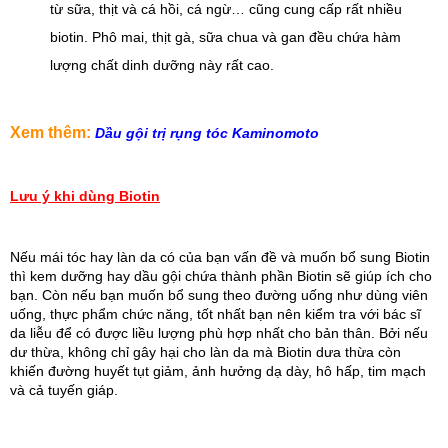
từ sữa, thịt và cá hồi, cá ngừ… cũng cung cấp rất nhiều 
biotin. Phô mai, thịt gà, sữa chua và gan đều chứa hàm 
lượng chất dinh dưỡng này rất cao.
Xem thêm: 
Dầu gội trị rụng tóc Kaminomoto
Lưu ý khi dùng Biotin
Nếu mái tóc hay làn da có của bạn vấn đề và muốn bổ sung Biotin 
thì kem dưỡng hay dầu gội chứa thành phần Biotin sẽ giúp ích cho 
bạn. Còn nếu bạn muốn bổ sung theo đường uống như dùng viên 
uống, thực phẩm chức năng, tốt nhất bạn nên kiểm tra với bác sĩ 
da liễu để có được liều lượng phù hợp nhất cho bản thân. Bởi nếu 
dư thừa, không chỉ gây hại cho làn da mà Biotin dưa thừa còn 
khiến đường huyết tụt giảm, ảnh hưởng dạ dày, hô hấp, tim mạch 
và cả tuyến giáp.