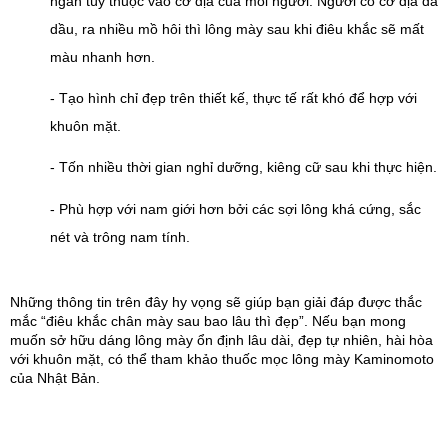
ngắn tùy thuộc vào cơ địa của mỗi người. Người có cơ địa da 
dầu, ra nhiều mồ hôi thì lông mày sau khi điêu khắc sẽ mất 
màu nhanh hơn.
- Tạo hình chỉ đẹp trên thiết kế, thực tế rất khó để hợp với 
khuôn mặt.
- Tốn nhiều thời gian nghỉ dưỡng, kiêng cữ sau khi thực hiện.
- Phù hợp với nam giới hơn bởi các sợi lông khá cứng, sắc 
nét và trông nam tính.
Những thông tin trên đây hy vọng sẽ giúp bạn giải đáp được thắc 
mắc “điêu khắc chân mày sau bao lâu thì đẹp”. Nếu bạn mong 
muốn sở hữu dáng lông mày ổn định lâu dài, đẹp tự nhiên, hài hòa 
với khuôn mặt, có thể tham khảo thuốc mọc lông mày Kaminomoto 
của Nhật Bản.