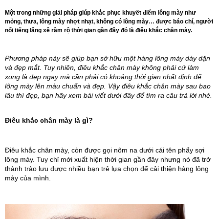
Một trong những giải pháp giúp khắc phục khuyết điểm lông mày như
mỏng, thưa, lông mày nhợt nhạt, không có lông mày… được báo chí, người
nổi tiếng lăng xê rầm rộ thời gian gần đây đó là điêu khắc chân mày.
Phương pháp này sẽ giúp bạn sở hữu một hàng lông mày dày dặn
và đẹp mắt. Tuy nhiên, điêu khắc chân mày không phải cứ làm
xong là đẹp ngay mà cần phải có khoảng thời gian nhất định để
lông mày lên màu chuẩn và đẹp. Vậy điêu khắc chân mày sau bao
lâu thì đẹp, bạn hãy xem bài viết dưới đây để tìm ra câu trả lời nhé.
Điêu khắc chân mày là gì?
Điêu khắc chân mày, còn được gọi nôm na dưới cái tên phẩy sợi 
lông mày. Tuy chỉ mới xuất hiện thời gian gần đây nhưng nó đã trở 
thành trào lưu được nhiều bạn trẻ lựa chọn để cải thiện hàng lông 
mày của mình.