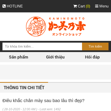
HOTLINE
Cart
(0)
Menu
Sản phẩm
Giới thiệu
Hỏi đáp
Ph
THÔNG TIN CHI TIẾT
Điêu khắc chân mày sau bao lâu thì đẹp?
( 28-10-2020 - 12:00 AM ) - Lượt xem: 1492