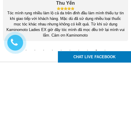
Thu Yến
Tóc mình rụng nhiều làm lộ cả da trên đỉnh đầu làm mình thiếu tự tin
khi giao tiếp với khách hàng. Mặc dù đã sử dụng nhiều loại thuốc
mọc tóc khác nhau nhưng không có kết quả. Từ khi sử dụng
Kaminomoto Ladies EX giờ đây tóc mình đã mọc đều trở lại mình vui
lắm. Cảm ơn Kaminomoto
CHAT LIVE FACEBOOK
Kaminomoto Nhật Bản
83 Tô Ký, P. Trung Mỹ Tây, Q12, TPHCM
Hotline :
0939.24.99.95
Email : moctocchuyennghiep@gmail.com
,
,
,
thuoc moc toc
thuoc moc long may
thuoc moc rau
thuoc moc mi
Xem phiên bản trên desktop