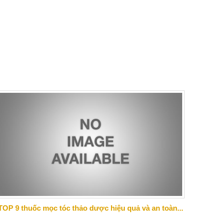
TOP 9 thuốc mọc tóc thảo dược hiệu quả và an toàn...