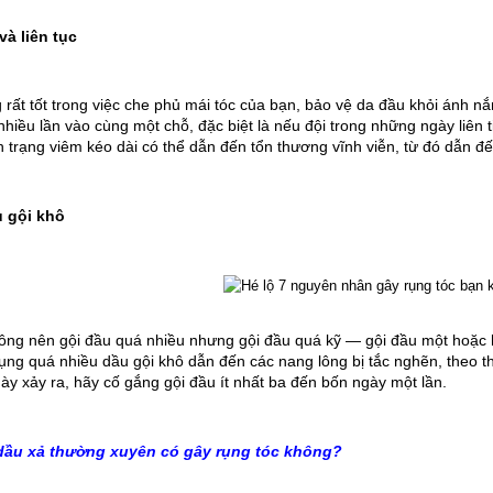
và liên tục
 rất tốt trong việc che phủ mái tóc của bạn, bảo vệ da đầu khỏi ánh n
nhiều lần vào cùng một chỗ, đặc biệt là nếu đội trong những ngày liên t
h trạng viêm kéo dài có thể dẫn đến tổn thương vĩnh viễn, từ đó dẫn đế
 gội khô
ng nên gội đầu quá nhiều nhưng gội đầu quá kỹ — gội đầu một hoặc ha
ụng quá nhiều dầu gội khô dẫn đến các nang lông bị tắc nghẽn, theo thờ
ày xảy ra, hãy cố gắng gội đầu ít nhất ba đến bốn ngày một lần.
dầu xả thường xuyên có gây rụng tóc không?