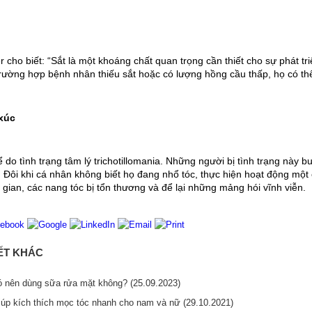
r cho biết: “Sắt là một khoáng chất quan trọng cần thiết cho sự phát t
trường hợp bệnh nhân thiếu sắt hoặc có lượng hồng cầu thấp, họ có thể
xúc
 do tình trạng tâm lý trichotillomania. Những người bị tình trạng này b
. Đôi khi cá nhân không biết họ đang nhổ tóc, thực hiện hoạt động một 
 gian, các nang tóc bị tổn thương và để lại những mảng hói vĩnh viễn.
IẾT KHÁC
có nên dùng sữa rửa mặt không? (25.09.2023)
iúp kích thích mọc tóc nhanh cho nam và nữ (29.10.2021)