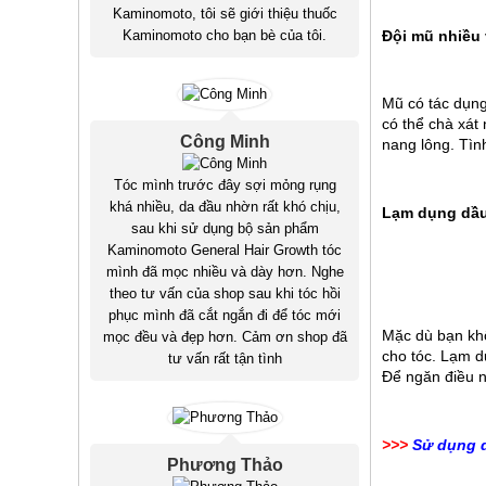
Kaminomoto, tôi sẽ giới thiệu thuốc
Đội mũ nhiều 
Kaminomoto cho bạn bè của tôi.
Mũ có tác dụng
có thể chà xát 
Công Minh
nang lông. Tìn
Tóc mình trước đây sợi mỏng rụng
khá nhiều, da đầu nhờn rất khó chịu,
Lạm dụng dầu
sau khi sử dụng bộ sản phẩm
Kaminomoto General Hair Growth tóc
mình đã mọc nhiều và dày hơn. Nghe
theo tư vấn của shop sau khi tóc hồi
phục mình đã cắt ngắn đi để tóc mới
Mặc dù bạn khô
mọc đều và đẹp hơn. Cảm ơn shop đã
cho tóc. Lạm d
tư vấn rất tận tình
Để ngăn điều n
>>>
Sử dụng 
Phương Thảo