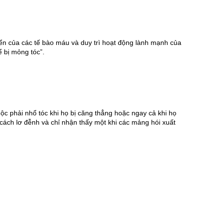
riển của các tế bào máu và duy trì hoạt động lành mạnh của 
 bị mỏng tóc”.
uộc phải nhổ tóc khi họ bị căng thẳng hoặc ngay cả khi họ 
cách lơ đễnh và chỉ nhận thấy một khi các mảng hói xuất 