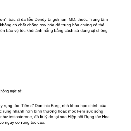
 hơn”, bác sĩ da liễu Dendy Engelman, MD, thuộc Trung tâm 
do không có chất chống oxy hóa để trung hòa chúng có thể 
uôn bảo vệ tóc khỏi ánh nắng bằng cách sử dụng xịt chống 
 rụng tóc. Tiến sĩ Dominic Burg, nhà khoa học chính của 
 tóc rụng nhanh hơn bình thường hoặc mọc kém sức sống 
ư testosterone, đó là lý do tại sao Hiệp hội Rụng tóc Hoa 
có nguy cơ rụng tóc cao.