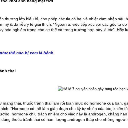
tóc khỏi ánh nắng mặt trời
 tổn thương lớp biểu bì, cho phép các tia có hại và nhiệt xâm nhập sâu
 mỹ & da liễu y tế giải thích. “Ngoài ra, việc tiếp xúc với các gốc tự 
oxy hóa nghiêm trọng cho cơ thể và trong trường hợp này là tóc”. Hãy l
như thế nào bị xem là bệnh
ánh thai
 mang thai, thuốc tránh thai làm rối loạn mức độ hormone của bạn, gây
thích: “Hormone có thể làm gián đoạn chu kỳ tự nhiên của tóc, khiến
ường, hormone chịu trách nhiệm cho việc này là androgen, chẳng hạn nh
 dùng thuốc tránh thai có hàm lượng androgen thấp cho những người 