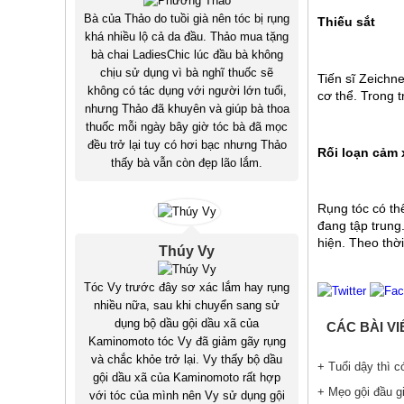
Bà của Thảo do tuồi già nên tóc bị rụng
Thiếu sắt
khá nhiều lộ cả da đầu. Thảo mua tặng
bà chai LadiesChic lúc đầu bà không
chịu sử dụng vì bà nghĩ thuốc sẽ
Tiến sĩ Zeichne
không có tác dụng với người lớn tuổi,
cơ thể. Trong 
nhưng Thảo đã khuyên và giúp bà thoa
thuốc mỗi ngày bây giờ tóc bà đã mọc
đều trở lại tuy có hơi bạc nhưng Thảo
Rối loạn cảm 
thấy bà vẫn còn đẹp lão lắm.
Rụng tóc có thể
đang tập trung
hiện. Theo thời
Thúy Vy
Tóc Vy trước đây sơ xác lắm hay rụng
nhiều nữa, sau khi chuyển sang sử
dụng bộ dầu gội dầu xã của
CÁC BÀI V
Kaminomoto tóc Vy đã giảm gãy rụng
và chắc khỏe trở lại. Vy thấy bộ dầu
+ Tuổi dậy thì 
gội dầu xã của Kaminomoto rất hợp
+ Mẹo gội đầu g
với tóc của mình nên Vy sử dụng gội