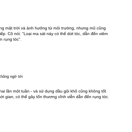
ắng mặt trời và ảnh hưởng từ môi trường, nhưng mũ cũng 
iếp. Cô nói: “Loại ma sát này có thể dứt tóc, dẫn đến viêm 
n rụng tóc”. 
i lần một tuần - và sử dụng dầu gội khô cũng không tốt 
i gian, có thể gây tổn thương vĩnh viễn dẫn đến rụng tóc. 