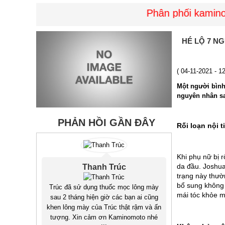
Phân phối kaminomo
HÉ LỘ 7 N
( 04-11-2021 - 1
Một người bình
nguyên nhân sa
PHẢN HỒI GẦN ĐÂY
Rối loạn nội ti
Khi phụ nữ bị 
da đầu. Joshua
Thanh Trúc
trạng này thườ
bổ sung không 
Trúc đã sử dụng thuốc mọc lông mày
mái tóc khỏe m
sau 2 tháng hiện giờ các bạn ai cũng
khen lông mày của Trúc thật rậm và ấn
tượng. Xin cảm ơn Kaminomoto nhé