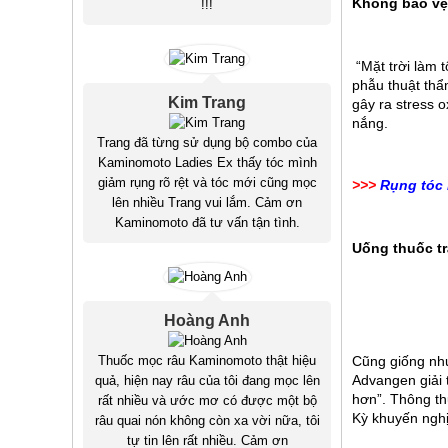
Không bảo vệ 
!!!
 “Mặt trời làm
phẫu thuật thẩm
Kim Trang
gây ra stress 
nắng.
Trang đã từng sử dụng bộ combo của
Kaminomoto Ladies Ex thấy tóc mình
giảm rụng rõ rệt và tóc mới cũng mọc
>>>
Rụng tóc 
lên nhiều Trang vui lắm. Cảm ơn
Kaminomoto đã tư vấn tận tình.
Uống thuốc tr
Hoàng Anh
Cũng giống như
Thuốc mọc râu Kaminomoto thật hiệu
Advangen giải 
quả, hiện nay râu của tôi đang mọc lên
hơn”. Thông th
rất nhiều và ước mơ có được một bộ
Kỳ khuyến nghị
râu quai nón không còn xa vời nữa, tôi
tự tin lên rất nhiều. Cảm ơn