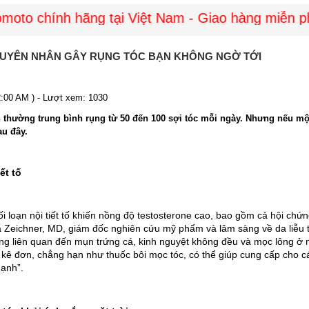
to chính hãng tại Việt Nam - Giao hàng miễn phí 
GUYÊN NHÂN GÂY RỤNG TÓC BẠN KHÔNG NGỜ TỚI
2:00 AM ) - Lượt xem: 1030
 thường trung bình rụng từ 50 đến 100 sợi tóc mỗi ngày. Nhưng nếu một
u đây.
ết tố
rối loạn nội tiết tố khiến nồng độ testosterone cao, bao gồm cả hội ch
 Zeichner, MD, giám đốc nghiên cứu mỹ phẩm và lâm sàng về da liễu tạ
ng liên quan đến mụn trứng cá, kinh nguyệt không đều và mọc lông ở n
kê đơn, chẳng hạn như thuốc bôi mọc tóc, có thể giúp cung cấp cho cá
ạnh”.