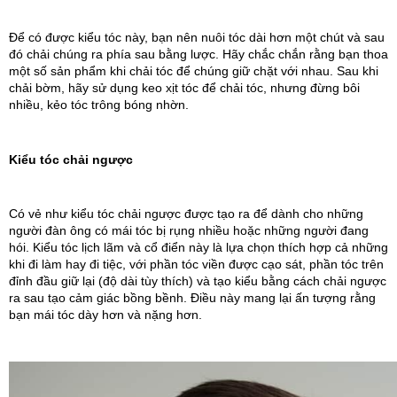
Để có được kiểu tóc này, bạn nên nuôi tóc dài hơn một chút và sau 
đó chải chúng ra phía sau bằng lược. Hãy chắc chắn rằng bạn thoa 
một số sản phẩm khi chải tóc để chúng giữ chặt với nhau. Sau khi 
chải bờm, hãy sử dụng keo xịt tóc để chải tóc, nhưng đừng bôi 
nhiều, kẻo tóc trông bóng nhờn.
Kiểu tóc chải ngược
Có vẻ như kiểu tóc chải ngược được tạo ra để dành cho những 
người đàn ông có mái tóc bị rụng nhiều hoặc những người đang 
hói. Kiểu tóc lịch lãm và cổ điển này là lựa chọn thích hợp cả những 
khi đi làm hay đi tiệc, với phần tóc viền được cạo sát, phần tóc trên 
đỉnh đầu giữ lại (độ dài tùy thích) và tạo kiểu bằng cách chải ngược 
ra sau tạo cảm giác bồng bềnh. Điều này mang lại ấn tượng rằng 
bạn mái tóc dày hơn và nặng hơn. 