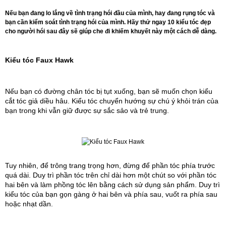
Nếu bạn đang lo lắng về tình trạng hói đầu của mình, hay đang rụng tóc và
bạn cần kiểm soát tình trạng hói của mình. Hãy thử ngay 10 kiểu tóc đẹp
cho người hói sau đây sẽ giúp che đi khiếm khuyết này một cách dễ dàng.
Kiểu tóc Faux Hawk
Nếu bạn có đường chân tóc bị tụt xuống, bạn sẽ muốn chọn kiểu 
cắt tóc giả diều hâu. Kiểu tóc chuyển hướng sự chú ý khỏi trán của 
bạn trong khi vẫn giữ được sự sắc sảo và trẻ trung. 
Tuy nhiên, để trông trang trọng hơn, đừng để phần tóc phía trước 
quá dài. Duy trì phần tóc trên chỉ dài hơn một chút so với phần tóc 
hai bên và làm phồng tóc lên bằng cách sử dụng sản phẩm. Duy trì 
kiểu tóc của bạn gọn gàng ở hai bên và phía sau, vuốt ra phía sau 
hoặc nhạt dần.