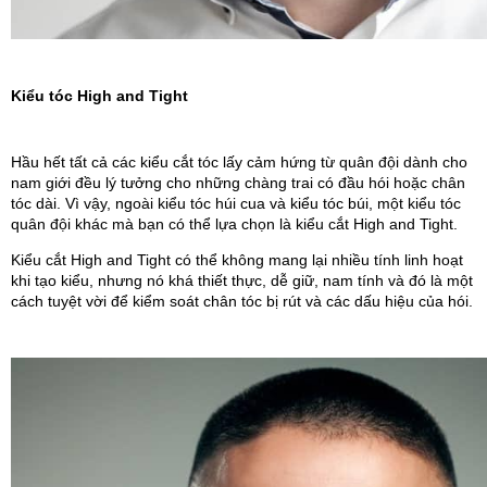
Kiểu tóc High and Tight
Hầu hết tất cả các kiểu cắt tóc lấy cảm hứng từ quân đội dành cho 
nam giới đều lý tưởng cho những chàng trai có đầu hói hoặc chân 
tóc dài. Vì vậy, ngoài kiểu tóc húi cua và kiểu tóc búi, một kiểu tóc 
quân đội khác mà bạn có thể lựa chọn là kiểu cắt High and Tight.
Kiểu cắt High and Tight có thể không mang lại nhiều tính linh hoạt 
khi tạo kiểu, nhưng nó khá thiết thực, dễ giữ, nam tính và đó là một 
cách tuyệt vời để kiểm soát chân tóc bị rút và các dấu hiệu của hói.