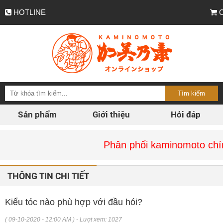
HOTLINE
C
Sản phẩm
Giới thiệu
Hỏi đáp
Phân phối kaminomoto chính hãng tại V
THÔNG TIN CHI TIẾT
Kiểu tóc nào phù hợp với đầu hói?
( 09-10-2020 - 12:00 AM ) - Lượt xem: 1027