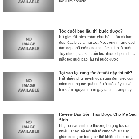
tóc Kaminomoto.
Tóc duỗi bao lâu thì buộc được?
Nữ giới rất thích chăm chút bản thân và làm
đẹp, đặc biệt là mái tóc. Một trong những cách
làm đẹp phổ biến cho mái tóc chính là duỗi.
Tuy nhiên, sau khi duỗi tóc nhiều chị em thắc
mắc tóc duỗi bao lâu thì buộc được.
Tại sao lại rụng tóc ở tuổi dậy thì nữ?
Rất nhiều phụ huynh quan tâm đến việc con
mình bị rụng tóc quá nhiều ở tuổi dậy thì và
tìm kiếm nguyên nhân gây ra tình trạng này.
Review Dầu Gội Thảo Dược Cho Mẹ Sau
Sinh
Phụ nữ sau sinh nở thường bị rụng tóc rất
nhiều. Thay đổi nội tiết tố cùng với sự suy
giảm estrogen trong cơ thế khiến cho lượng