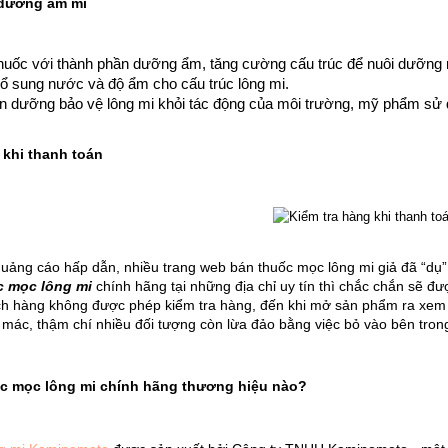
dưỡng ẩm mi
thuốc với thành phần dưỡng ẩm, tăng cường cấu trúc để nuôi dưỡng 
bổ sung nước và độ ẩm cho cấu trúc lông mi.
n dưỡng bảo vệ lông mi khỏi tác động của môi trường, mỹ phẩm sử 
 khi thanh toán
quảng cáo hấp dẫn, nhiều trang web bán thuốc mọc lông mi giả đã “d
c mọc lông mi
 chính hãng tại những địa chỉ uy tín thì chắc chắn sẽ đ
h hàng không được phép kiểm tra hàng, đến khi mở sản phẩm ra xem thì
mác, thậm chí nhiều đối tượng còn lừa đảo bằng việc bỏ vào bên tron
c mọc lông mi chính hãng thương hiệu nào?