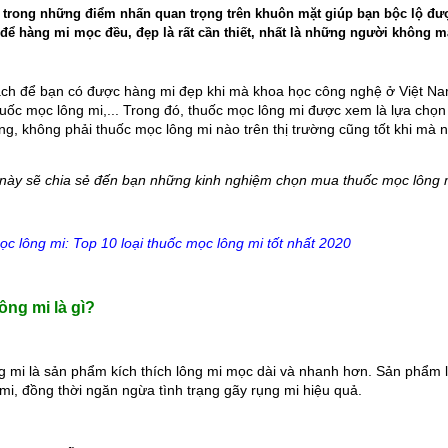
 trong những điểm nhấn quan trọng trên khuôn mặt giúp bạn bộc lộ đượ
để hàng mi mọc đều, đẹp là rất cần thiết, nhất là những người không 
ách để bạn có được hàng mi đẹp khi mà khoa học công nghệ ở Việt Nam 
uốc mọc lông mi,... Trong đó, thuốc mọc lông mi được xem là lựa chọn đ
g, không phải thuốc mọc lông mi nào trên thị trường cũng tốt khi mà 
ết này sẽ chia sẻ đến bạn những kinh nghiệm chọn mua thuốc mọc lông 
c lông mi: Top 10 loại thuốc mọc lông mi tốt nhất 2020
ng mi là gì?
 mi là sản phẩm kích thích lông mi mọc dài và nhanh hơn. Sản phẩm là
 mi, đồng thời ngăn ngừa tình trạng gãy rụng mi hiệu quả.
Tuấn Vũ