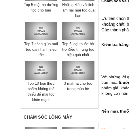
Chăm sóc và 
Top 5 mặt nạ dưỡng
Những điều vô tình
tóc cho bạn
làm hại mái tóc của
bạn
Ưu tiên chọn 
khoáng chất, 
Các thành phầ
Top 7 cách giúp mái
Top 5 loại thuốc hỗ
Kiểm tra hàng
tóc dài nhanh siêu
trợ điều trị rụng tóc
tốc
hiệu quả nhất
Với những lời 
bạn mua 
thuố
Top 10 loại thực
3 mặt nạ cho tóc
phẩm giả, khác
phẩm không thể
trong mùa hè
không có nhãn 
thiếu đế mái tóc
khỏe mạnh
Nên mua thuố
CHĂM SÓC LÔNG MÀY