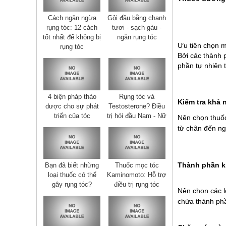
Cách ngăn ngừa
Gội đầu bằng chanh
rụng tóc: 12 cách
tươi - sạch gàu -
tốt nhất để không bị
ngăn rụng tóc
Ưu tiên chọn m
rụng tóc
Bởi các thành 
phần tự nhiên 
4 biện pháp thảo
Rụng tóc và
Kiểm tra khả 
dược cho sự phát
Testosterone? Điều
triển của tóc
trị hói đầu Nam - Nữ
Nên chọn thuốc 
từ chân đến ng
Thành phần k
Bạn đã biết những
Thuốc mọc tóc
loại thuốc có thể
Kaminomoto: Hỗ trợ
gây rụng tóc?
điều trị rụng tóc
Nên chọn các l
chứa thành phầ