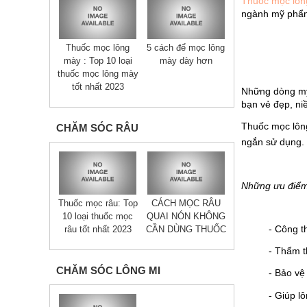
Thuốc mọc lôn
ngành mỹ phẩm
Thuốc mọc lông
5 cách để mọc lông
mày : Top 10 loại
mày dày hơn
thuốc mọc lông mày
tốt nhất 2023
Những dòng mỹ 
bạn vẻ đẹp, niề
Thuốc mọc lông
CHĂM SÓC RÂU
ngắn sử dụng. 
Những ưu điểm 
Thuốc mọc râu: Top
CÁCH MỌC RÂU
10 loại thuốc mọc
QUAI NÓN KHÔNG
- Công t
râu tốt nhất 2023
CẦN DÙNG THUỐC
- Thẩm t
CHĂM SÓC LÔNG MI
- Bảo vệ
- Giúp l