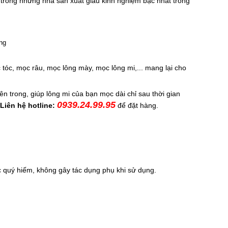
rong những nhà sản xuất giàu kinh nghiệm bậc nhất trong 
c, mọc râu, mọc lông mày, mọc lông mi,... mang lại cho 
 trong, giúp lông mi của bạn mọc dài chỉ sau thời gian 
0939.24.99.95
Liên hệ hotline: 
để đặt hàng.
c quý hiếm, không gây tác dụng phụ khi sử dụng.