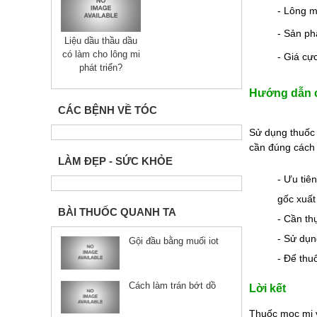
- Lông m
- Sản ph
Liệu dầu thầu dầu
có làm cho lông mi
- Giá cực
phát triển?
Hướng dẫn c
CÁC BỆNH VỀ TÓC
Sử dụng thuốc 
cần đúng cách 
LÀM ĐẸP - SỨC KHỎE
- Ưu tiê
gốc xuất
BÀI THUỐC QUANH TA
- Cần th
- Sử dụn
Gội đầu bằng muối iot
- Để thu
Cách làm trán bớt dồ
Lời kết
Thuốc mọc mi v