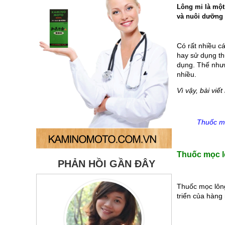
Lông mi là một
và nuôi dưỡng 
Có rất nhiều c
hay sử dụng th
dụng. Thế nhưn
nhiều. 
Vì vậy, bài vi
Thuốc mọ
Thuốc mọc lô
PHẢN HỒI GẦN ĐÂY
Thuốc mọc lông
triển của hàng
Thu Yến