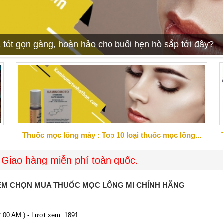
 tót gọn gàng, hoàn hảo cho buổi hẹn hò sắp tới đây?
Thuốc mọc lông mày : Top 10 loại thuốc mọc lông...
 miễn phí toàn quốc.
ỆM CHỌN MUA THUỐC MỌC LÔNG MI CHÍNH HÃNG
12:00 AM ) - Lượt xem: 1891