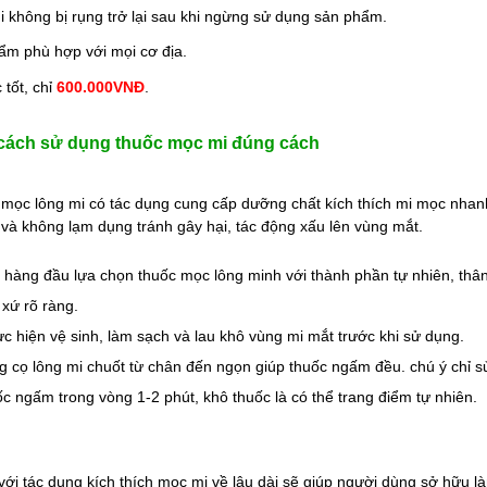
i không bị rụng trở lại sau khi ngừng sử dụng sản phẩm.
ẩm phù hợp với mọi cơ địa.
 tốt, chỉ
 600.000VNĐ
.
ách sử dụng thuốc mọc mi đúng cách
mọc lông mi có tác dụng cung cấp dưỡng chất kích thích mi mọc nhanh,
và không lạm dụng tránh gây hại, tác động xấu lên vùng mắt.
n hàng đầu lựa chọn thuốc mọc lông minh với thành phần tự nhiên, thâ
 xứ rõ ràng.
ực hiện vệ sinh, làm sạch và lau khô vùng mi mắt trước khi sử dụng.
g cọ lông mi chuốt từ chân đến ngọn giúp thuốc ngấm đều. chú ý chỉ s
ốc ngấm trong vòng 1-2 phút, khô thuốc là có thể trang điểm tự nhiên.
ới tác dụng kích thích mọc mi về lâu dài sẽ giúp người dùng sở hữu l