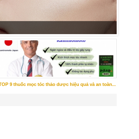
Những s
đến cảm
TOP 9 thuốc mọc tóc thảo dược hiệu quả và an toàn...