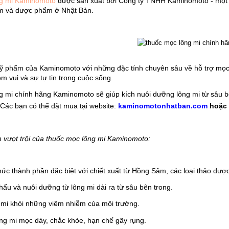
g mi Kaminomoto
 được sản xuất bởi Công ty TNHH Kaminomoto - một t
 và dược phẩm ở Nhật Bản. 
phẩm của Kaminomoto với những đặc tính chuyên sâu về hỗ trợ mọc tó
m vui và sự tự tin trong cuộc sống. 
 mi chính hãng Kaminomoto sẽ giúp kích nuôi dưỡng lông mi từ sâu bên
Các bạn có thể đặt mua tại website: 
kaminomotonhatban.com
hoặc 
vượt trội của thuốc mọc lông mi Kaminomoto:
hức thành phần đặc biệt với chiết xuất từ Hồng Sâm, các loại thảo dượ
hấu và nuôi dưỡng từ lông mi dài ra từ sâu bên trong.
 mi khỏi những viêm nhiễm của môi trường.
ông mi mọc dày, chắc khỏe, hạn chế gãy rụng.