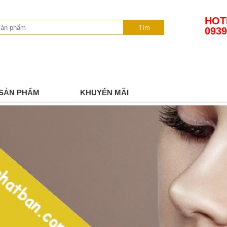
HOT
Tìm
0939
SẢN PHẨM
KHUYẾN MÃI
TIN TỨC