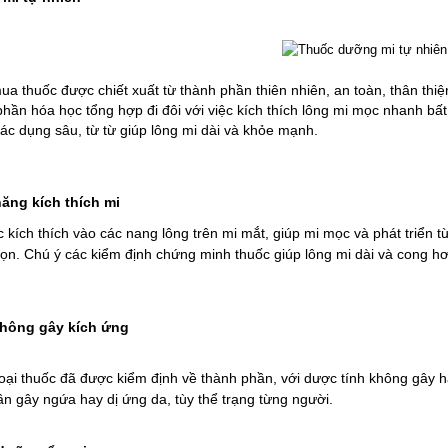
ua thuốc được chiết xuất từ thành phần thiên nhiên, an toàn, thân thiệ
phần hóa học tổng hợp đi đôi với việc kích thích lông mi mọc nhanh bấ
tác dụng sâu, từ từ giúp lông mi dài và khỏe mạnh.
năng kích thích mi
kích thích vào các nang lông trên mi mắt, giúp mi mọc và phát triển từ
ọn. Chú ý các kiểm định chứng minh thuốc giúp lông mi dài và cong hơ
hông gây kích ứng
oại thuốc đã được kiểm định về thành phần, với dược tính không gây h
n gây ngứa hay dị ứng da, tùy thể trạng từng người.