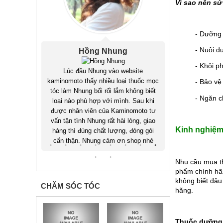
Vì sao nên s
Tóc mình rụng nhiều làm lộ cả da trên
Hồi còn sinh v
đỉnh đầu làm mình thiếu tự tin khi giao
thẳng làm tóc 
tiếp với khách hàng. Mặc dù đã sử
bị hói, sau 
dụng nhiều loại thuốc mọc tóc khác
thuốc mọc t
- Dưỡng 
nhau nhưng không có kết quả. Từ khi
mình đã hồi 
- Nuôi d
sử dụng Kaminomoto Ladies EX giờ
hiện giờ 
đây tóc mình đã mọc đều trở lại mình
Kaminomoto đã
- Khôi ph
ite
vui lắm. Cảm ơn Kaminomoto
thuốc mọc
- Bảo vệ 
ông biết
- Ngăn c
Sau khi
moto tư
ng, giao
Kinh nghiệm
óng gói
hop nhé
Nhu cầu mua th
phẩm chính hãn
không biết đâu
CHĂM SÓC TÓC
hãng.
Thuốc dưỡng 