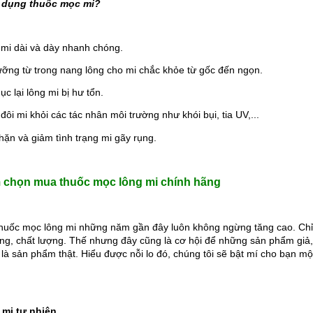
ử dụng thuốc mọc mi?
iên hay thức khuya căng
mình rụng nhiều gần như
khi tìm hiểu và sử dụng
óc Kaminomto nay tóc
mi dài và dày nhanh chóng.
phục lại rất nhiều mình
ưỡng từ trong nang lông cho mi chắc khỏe từ gốc đến ngọn.
Thanh Trúc
rất vui. Xin cảm ơn
 cho mình sự tự tin trở
ục lại lông mi bị hư tổn.
Trúc đã sử dụng thuốc mọc lông mày
lại.
sau 2 tháng hiện giờ các bạn ai cũng
đôi mi khỏi các tác nhân môi trường như khói bụi, tia UV,...
khen lông mày của Trúc thật rậm và ấn
hặn và giảm tình trạng mi gãy rụng.
tượng. Xin cảm ơn Kaminomoto nhé
!!!
 chọn mua thuốc mọc lông mi chính hãng
uốc mọc lông mi những năm gần đây luôn không ngừng tăng cao. Chỉ từ
g, chất lượng. Thế nhưng đây cũng là cơ hội để những sản phẩm giả,
 là sản phẩm thật. Hiểu được nỗi lo đó, chúng tôi sẽ bật mí cho bạn 
mi tự nhiên