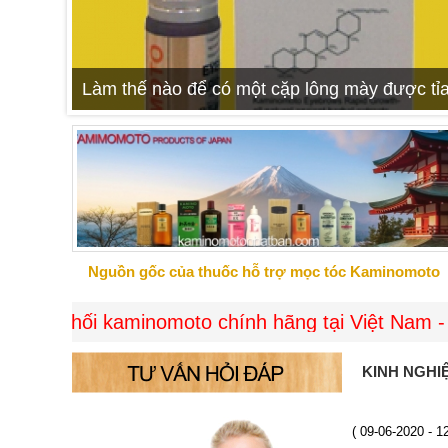
Làm thế nào để có một cặp lông mày được tỉa
Nguồn gốc của thuốc hỗ trợ mọc tóc Kaminomoto
 kaminomoto chính hãng tại Việt Nam - Giao hàng
KINH NGHI
( 09-06-2020 - 