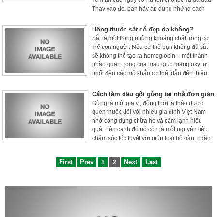
tiềm ẩn các nguy cơ hư tổn cho tóc và da đầu.
Thay vào đó, bạn hãy áp dụng những cách
làm sáng màu tóc đen tại nhà được chia sẻ
trong bài viết dưới đây nhé.
Uống thuốc sắt có đẹp da không?
Sắt là một trong những khoáng chất trong cơ
thể con người. Nếu cơ thể bạn không đủ sắt
sẽ không thể tạo ra hemoglobin – một thành
phần quan trọng của máu giúp mang oxy từ
phổi đến các mô khắp cơ thể, dẫn đến thiếu
máu. Một cách điều trị thiếu máu là bổ sung
các chế phẩm sắt thông qua việc uống sắt
Cách làm dầu gội gừng tại nhà đơn giản
dạng viên nén hay dung dịch lỏng. Mục đích
Gừng là một gia vị, đồng thời là thảo dược
là để tăng mức độ sắt và hemoglobin trong cơ
quen thuộc đối với nhiều gia đình Việt Nam
thể.
nhờ công dụng chữa ho và cảm lạnh hiệu
quả. Bên cạnh đó nó còn là một nguyên liệu
chăm sóc tóc tuyệt vời giúp loại bỏ gàu, ngăn
rụng tóc, kích thích mọc tóc... Thay vì mua dầu
gội gừng đóng chai bán sẵn trên thị trường,
First
Prev
Next
Last
1
2
bạn có thể tiết kiệm tiền với cách tự làm dầu
gội gừng tại nhà được chia sẻ trong bài viết
dưới đây.