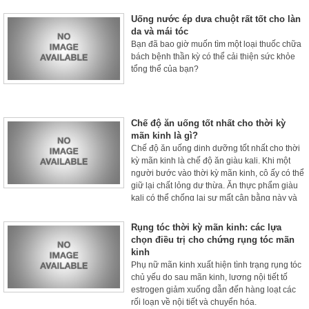
Uống nước ép dưa chuột rất tốt cho làn
da và mái tóc
Bạn đã bao giờ muốn tìm một loại thuốc chữa
bách bệnh thần kỳ có thể cải thiện sức khỏe
tổng thể của bạn?
Chế độ ăn uống tốt nhất cho thời kỳ
mãn kinh là gì?
Chế độ ăn uống dinh dưỡng tốt nhất cho thời
kỳ mãn kinh là chế độ ăn giàu kali. Khi một
người bước vào thời kỳ mãn kinh, cô ấy có thể
giữ lại chất lỏng dư thừa. Ăn thực phẩm giàu
kali có thể chống lại sự mất cân bằng này và
giúp giảm bớt sự khó chịu của chứng đầy hơi.
Rụng tóc thời kỳ mãn kinh: các lựa
chọn điều trị cho chứng rụng tóc mãn
kinh
Phụ nữ mãn kinh xuất hiện tình trạng rụng tóc
chủ yếu do sau mãn kinh, lương nội tiết tố
estrogen giảm xuống dẫn đến hàng loạt các
rối loạn về nội tiết và chuyển hóa.