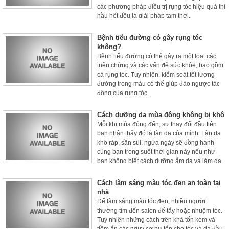
các phương pháp điều trị rụng tóc hiệu quả thì
hầu hết đều là giải pháp tạm thời.
Bệnh tiểu đường có gây rụng tóc
không?
Bệnh tiểu đường có thể gây ra một loạt các
triệu chứng và các vấn đề sức khỏe, bao gồm
cả rụng tóc. Tuy nhiên, kiểm soát tốt lượng
đường trong máu có thể giúp đảo ngược tác
động của rụng tóc.
Cách dưỡng da mùa đông không bị khô
Mỗi khi mùa đông đến, sự thay đổi đầu tiên
bạn nhận thấy đó là làn da của mình. Làn da
khô ráp, sần sùi, ngứa ngáy sẽ đồng hành
cùng bạn trong suốt thời gian này nếu như
bạn không biết cách dưỡng ẩm da và làm da
săn chắc trong mùa đông.
Cách làm sáng màu tóc đen an toàn tại
nhà
Để làm sáng màu tóc đen, nhiều người
thường tìm đến salon để tẩy hoặc nhuộm tóc.
Tuy nhiên những cách trên khá tốn kém và