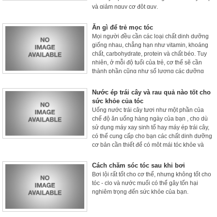
và giảm nguy cơ đột quỵ.
Ăn gì để trẻ mọc tóc
Mọi người đều cần các loại chất dinh dưỡng
giống nhau, chẳng hạn như vitamin, khoáng
chất, carbohydrate, protein và chất béo. Tuy
nhiên, ở mỗi độ tuổi của trẻ, cơ thể sẽ cần
thành phần cũng như số lượng các dưỡng
chất khác nhau.
Nước ép trái cây và rau quả nào tốt cho
sức khỏe của tóc
Uống nước trái cây tươi như một phần của
chế độ ăn uống hàng ngày của bạn , cho dù
sử dụng máy xay sinh tố hay máy ép trái cây,
có thể cung cấp cho bạn các chất dinh dưỡng
cơ bản cần thiết để có một mái tóc khỏe và
chắc khỏe.
Cách chăm sóc tóc sau khi bơi
Bơi lội rất tốt cho cơ thể, nhưng không tốt cho
tóc - clo và nước muối có thể gây tổn hại
nghiêm trọng đến sức khỏe của bạn.