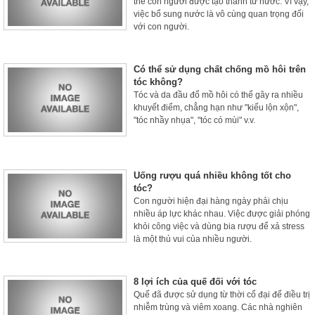
thể con người được tạo thành từ nước. Vì vậy,
việc bổ sung nước là vô cùng quan trọng đối
với con người.
Có thể sử dụng chất chống mồ hôi trên
tóc không?
Tóc và da đầu đổ mồ hôi có thể gây ra nhiều
khuyết điểm, chẳng hạn như "kiểu lộn xộn",
"tóc nhầy nhụa", "tóc có mùi" v.v.
Uống rượu quá nhiều không tốt cho
tóc?
Con người hiện đại hàng ngày phải chịu
nhiều áp lực khác nhau. Việc được giải phóng
khỏi công việc và dùng bia rượu để xả stress
là một thú vui của nhiều người.
8 lợi ích của quế đối với tóc
Quế đã được sử dụng từ thời cổ đại để điều trị
nhiễm trùng và viêm xoang. Các nhà nghiên