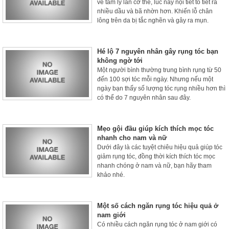
về tâm lý lẫn cơ thể, lúc này nội tiết tố tiết ra
nhiều dầu và bã nhờn hơn. Khiến lỗ chân
lông trên da bị tắc nghẽn và gây ra mụn.
Hé lộ 7 nguyên nhân gây rụng tóc bạn
không ngờ tới
Một người bình thường trung bình rụng từ 50
đến 100 sợi tóc mỗi ngày. Nhưng nếu một
ngày bạn thấy số lượng tóc rụng nhiều hơn thì
có thể do 7 nguyên nhân sau đây.
Mẹo gội đầu giúp kích thích mọc tóc
nhanh cho nam và nữ
Dưới đây là các tuyệt chiêu hiệu quả giúp tóc
giảm rụng tóc, đồng thời kích thích tóc mọc
nhanh chóng ở nam và nữ, bạn hãy tham
khảo nhé.
Một số cách ngăn rụng tóc hiệu quả ở
nam giới
Có nhiều cách ngăn rụng tóc ở nam giới có