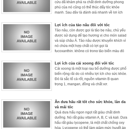
cứu đã khám phá ra chất dinh dưỡng phong
phú của nó cũng có thể thúc đẩy tóc khỏe
mạnh. Sau đây là đánh giá nhanh về lợi ích
của nó đối với tóc.
Lợi ích của tảo nâu đối với tóc
Tảo nâu, còn được gọi là tảo bẹ nâu, chủ yếu
được sử dụng để tạo hương vị cho món salad
và súp châu Á. Tảo nâu được khuyến khích vì
nó chứa một hợp chất có lợi gọi là
fucoxanthin, không có trong tảo biển màu đỏ
và xanh lá cây.
Lợi ích của cải xoong đối với tóc
Cải xoong là một loại rau bổ dưỡng được phổ
biến rộng rãi do có nhiều lợi ích cho sức khỏe.
Đó là sắc tố cà rốt, nguồn vitamin B quan
trọng 1, mangan, đồng và chất xơ.
Ăn dưa hấu rất tốt cho sức khỏe, làn da
và mái tóc
Quả dưa hấu ngon ngọt rất giàu chất dinh
dưỡng. Nó rất giàu vitamin A, B, C và kali. Dưa
hấu rất giàu lycopene, là một chất chống oxy
hóa. Lycopene có thể làm giảm mức huyết áp