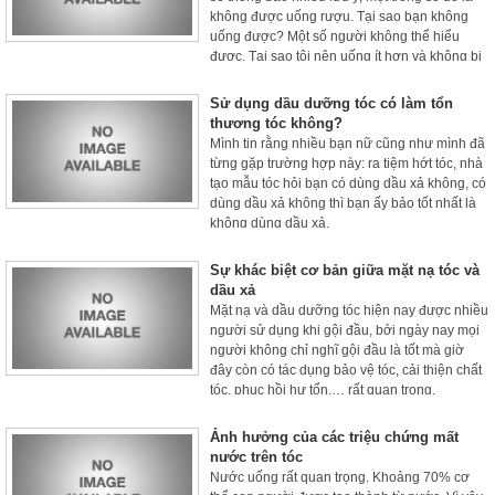
không được uống rượu. Tại sao bạn không
uống được? Một số người không thể hiểu
được. Tại sao tôi nên uống ít hơn và không bị
say?
Sử dụng dầu dưỡng tóc có làm tổn
thương tóc không?
Mình tin rằng nhiều bạn nữ cũng như mình đã
từng gặp trường hợp này: ra tiệm hớt tóc, nhà
tạo mẫu tóc hỏi bạn có dùng dầu xả không, có
dùng dầu xả không thì bạn ấy bảo tốt nhất là
không dùng dầu xả.
Sự khác biệt cơ bản giữa mặt nạ tóc và
dầu xả
Mặt nạ và dầu dưỡng tóc hiện nay được nhiều
người sử dụng khi gội đầu, bởi ngày nay mọi
người không chỉ nghĩ gội đầu là tốt mà giờ
đây còn có tác dụng bảo vệ tóc, cải thiện chất
tóc, phục hồi hư tổn,… rất quan trọng.
Ảnh hưởng của các triệu chứng mất
nước trên tóc
Nước uống rất quan trọng. Khoảng 70% cơ