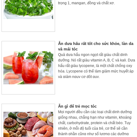
trọng 1, mangan, đồng và chất xơ.
Ăn dưa hấu rất tốt cho sức khỏe, làn da
và mái tóc
Quả dưa hấu ngon ngọt rất giàu chất dinh
dưỡng. Nó rất giàu vitamin A, B, C và kali. Dưa
hấu rất giàu lycopene, là một chất chống oxy
hóa. Lycopene có thể làm giảm mức huyết áp
và giảm nguy cơ đột quỵ.
Ăn gì để trẻ mọc tóc
Mọi người đều cần các loại chất dinh dưỡng
giống nhau, chẳng hạn như vitamin, khoáng
chất, carbohydrate, protein và chất béo. Tuy
nhiên, ở mỗi độ tuổi của trẻ, cơ thể sẽ cần
thành phần cũng như số lượng các dưỡng