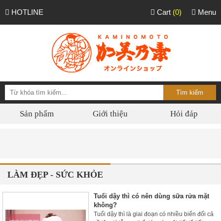
HOTLINE
Cart
(0)
Menu
Sản phẩm
Giới thiệu
Hỏi đáp
Phâ
LÀM ĐẸP - SỨC KHỎE
Tuổi dậy thì có nên dùng sữa rửa mặt
không?
Tuổi dậy thì là giai đoạn có nhiều biến đối cả