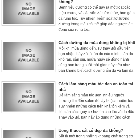
không?
Bệnh tiểu đường có thể gây ra một loạt các
triệu chứng và các vấn đề sức khỏe, bao gồm
cả rụng tóc. Tuy nhiên, kiểm soát tốt lượng
đường trong máu có thể giúp đảo ngược tác
động của rụng tóc.
Cách dưỡng da mùa đông không bị khô
Mỗi khi mùa đông đến, sự thay đổi đầu tiên
bạn nhận thấy đó là làn da của mình. Làn da
khô ráp, sần sùi, ngứa ngáy sẽ đồng hành
cùng bạn trong suốt thời gian này nếu như
bạn không biết cách dưỡng ẩm da và làm da
săn chắc trong mùa đông.
Cách làm sáng màu tóc đen an toàn tại
nhà
Để làm sáng màu tóc đen, nhiều người
thường tìm đến salon để tẩy hoặc nhuộm tóc.
Tuy nhiên những cách trên khá tốn kém và
tiềm ẩn các nguy cơ hư tổn cho tóc và da đầu.
Thay vào đó, bạn hãy áp dụng những cách
làm sáng màu tóc đen tại nhà được chia sẻ
trong bài viết dưới đây nhé.
Uống thuốc sắt có đẹp da không?
Sắt là một trong những khoáng chất trong cơ