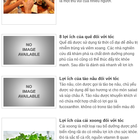
là một thú vui của nhiều người.
8 lợi ích của quế đối với tóc
Quế đã được sử dụng từ thời cổ đại để điều trị
nhiễm trùng và viêm xoang. Các nhà nghiên
cứu đã khám phá ra chất dinh dưỡng phong
phú của nó cũng có thể thúc đẩy tóc khỏe
mạnh. Sau đây là đánh giá nhanh về lợi ích
của nó đối với tóc.
Lợi ích của tảo nâu đối với tóc
Tảo nâu, còn được gọi là tảo bẹ nâu, chủ yếu
được sử dụng để tạo hương vị cho món salad
và súp châu Á. Tảo nâu được khuyến khích vì
nó chứa một hợp chất có lợi gọi là
fucoxanthin, không có trong tảo biển màu đỏ
và xanh lá cây.
Lợi ích của cải xoong đối với tóc
Cải xoong là một loại rau bổ dưỡng được phổ
biến rộng rãi do có nhiều lợi ích cho sức khỏe.
Đó là sắc tố cà rốt, nguồn vitamin B quan