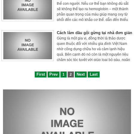
thể con người. Nếu cơ thể bạn không đủ sắt
sẽ không thể tạo ra hemoglobin – một thành
phần quan trọng của máu giúp mang oxy từ
phổi đến các mô khắp cơ thể, dẫn đến thiếu
máu. Một cách điều trị thiếu máu là bổ sung
các chế phẩm sắt thông qua việc uống sắt
Cách làm dầu gội gừng tại nhà đơn giản
dạng viên nén hay dung dịch lỏng. Mục đích
Gừng là một gia vị, đồng thời là thảo dược
là để tăng mức độ sắt và hemoglobin trong cơ
quen thuộc đối với nhiều gia đình Việt Nam
thể.
nhờ công dụng chữa ho và cảm lạnh hiệu
quả. Bên cạnh đó nó còn là một nguyên liệu
chăm sóc tóc tuyệt vời giúp loại bỏ gàu, ngăn
rụng tóc, kích thích mọc tóc... Thay vì mua dầu
gội gừng đóng chai bán sẵn trên thị trường,
First
Prev
Next
Last
1
2
bạn có thể tiết kiệm tiền với cách tự làm dầu
gội gừng tại nhà được chia sẻ trong bài viết
dưới đây.