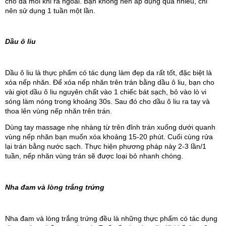
cho da mỗi khi ra ngoài. Bạn không nên áp dụng quá nhiều, chỉ 
nên sử dụng 1 tuần một lần.
Dầu ô liu
Dầu ô liu là thực phẩm có tác dụng làm đẹp da rất tốt, đặc biệt là 
xóa nếp nhăn. Để xóa nếp nhăn trên trán bằng dầu ô liu, bạn cho 
vài giọt dầu ô liu nguyên chất vào 1 chiếc bát sạch, bỏ vào lò vi 
sóng làm nóng trong khoảng 30s. Sau đó cho dầu ô liu ra tay và 
thoa lên vùng nếp 
nhăn trên trán. 
Dùng tay massage nhẹ nhàng từ trên đỉnh trán xuống dưới quanh 
vùng nếp nhăn bạn muốn xóa khoảng 15-20 phút. Cuối cùng rửa 
lại trán bằng nước sạch. Thực hiện phương pháp này 2-3 lần/1 
tuần, nếp nhăn vùng trán sẽ được loại bỏ nhanh chóng.
Nha đam và lòng trắng trứng
Nha đam và lòng trắng trứng đều là những thực phẩm có tác dụng 