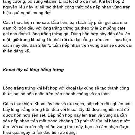
tăng cường, bổ sung vitamin E rất tốt cho da mặt. Khi kết hợp 2 
nguyên liệu này lại sẽ tạo thành công thức xóa nếp nhăn vùng trán 
hiệu quả ngoài mong đợi.
Cách thực hiện như sau: Đầu tiên, bạn tách lấy phần gel của nha 
đam rồi trộn đều với lòng trắng trứng gà theo tỷ lệ 2 muỗng cafe 
gel nha đam:1 lòng trắng trứng gà. Dùng hỗn hợp này đắp đều lên 
mặt, giữ trong khoảng 15 phút rồi rửa lại bằng nước ấm. Thực hiện 
cách này đều đặn 2 lần/1 tuần nếp nhăn trên vùng trán sẽ được cải 
thiện đáng kể.
Khoai tây và lòng trắng trứng
Lòng trắng trứng khi kết hợp với khoai tây cũng sẽ tạo thành công 
thức loại bỏ nếp nhăn trên trán nhanh chóng và an toàn. 
Cách thực hiện: Khoai tây bóc vỏ rửa sạch, hấp chín rồi nghiền nát. 
Lấy lòng trắng trứng trộn đều với khoai tây đã được nghiền nát để 
được hỗn hợp sền sệt. Đắp hỗn hợp này lên trán và vùng da cần 
xóa nếp nhăn trên mặt trong khoảng 20 phút rồi rửa lại bằng nước 
ấm. Với cách xóa nếp nhăn vùng trán này, bạn sẽ cảm nhận được 
hiệu quả ngay từ lần đầu tiên áp dụng.