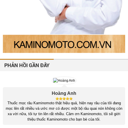
PHẢN HỒI GẦN ĐÂY
Công Minh
Tóc mình trước đây sợi mỏng rụng khá nhiều, da đầu nhờn rất khó
chịu, sau khi sử dụng bộ sản phẩm Kaminomoto General Hair Growth
tóc mình đã mọc nhiều và dày hơn. Nghe theo tư vấn của shop sau
khi tóc hồi phục mình đã cắt ngắn đi để tóc mới mọc đều và đẹp hơn.
Cảm ơn shop đã tư vấn rất tận tình