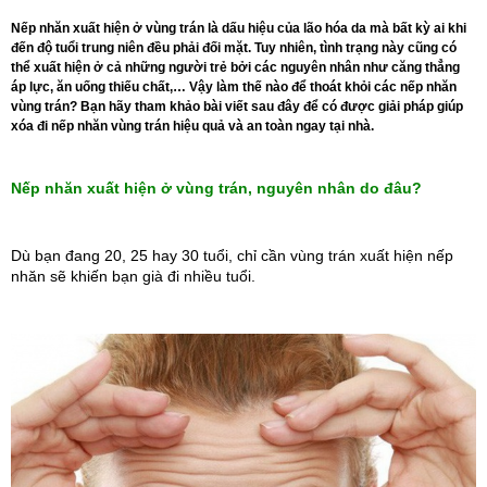
Nếp nhăn xuất hiện ở vùng trán là dấu hiệu của lão hóa da mà bất kỳ ai khi
đến độ tuổi trung niên đều phải đối mặt. Tuy nhiên, tình trạng này cũng có
thể xuất hiện ở cả những người trẻ bởi các nguyên nhân như căng thẳng
áp lực, ăn uống thiếu chất,… Vậy làm thế nào để thoát khỏi các nếp nhăn
vùng trán? Bạn hãy tham khảo bài viết sau đây để có được giải pháp giúp
xóa đi nếp nhăn vùng trán hiệu quả và an toàn ngay tại nhà.
Nếp nhăn xuất hiện ở vùng trán, nguyên nhân do đâu?
Dù bạn đang 20, 25 hay 30 tuổi, chỉ cần vùng trán xuất hiện nếp 
nhăn sẽ khiến bạn già đi nhiều tuổi.