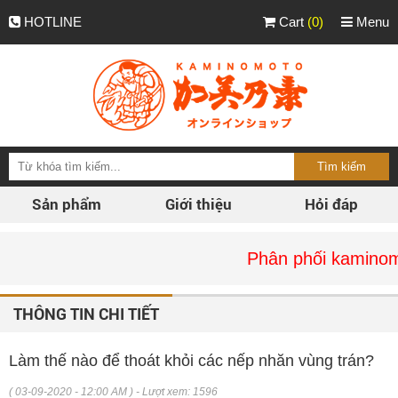
HOTLINE
Cart
(0)
Menu
Sản phẩm
Giới thiệu
Hỏi đáp
Phân phối kaminomoto chín
THÔNG TIN CHI TIẾT
Làm thế nào để thoát khỏi các nếp nhăn vùng trán?
( 03-09-2020 - 12:00 AM ) - Lượt xem: 1596