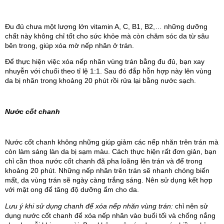
Đu đủ chưa một lượng lớn vitamin A, C, B1, B2,… những dưỡng 
chất này không chỉ tốt cho sức khỏe mà còn chăm sóc da từ sâu 
bên trong, giúp xóa mờ nếp nhăn ở trán. 
Để thực hiện việc xóa nếp nhăn vùng trán bằng đu đủ, bạn xay 
nhuyễn với chuối theo tỉ lệ 1:1. Sau đó đắp hỗn hợp này lên vùng 
da bị nhăn trong khoảng 20 phút rồi rửa lại bằng nước sạch.
Nước cốt chanh
Nước cốt chanh không những giúp giảm các nếp nhăn trên trán mà 
còn làm sáng làn da bị sạm màu. Cách thực hiện rất đơn giản, bạn 
chỉ cần thoa nước cốt chanh đã pha loãng lên trán và để trong 
khoảng 20 phút. Những nếp nhăn trên trán sẽ nhanh chóng biến 
mất, da vùng trán sẽ ngày càng trắng sáng. Nên sử dụng kết hợp 
với mật ong để tăng độ dưỡng ẩm cho da.
Lưu ý khi sử dụng chanh để xóa nếp nhăn vùng trán: 
chỉ nên sử 
dụng nước cốt chanh để xóa nếp nhăn vào buổi tối và chống nắng 