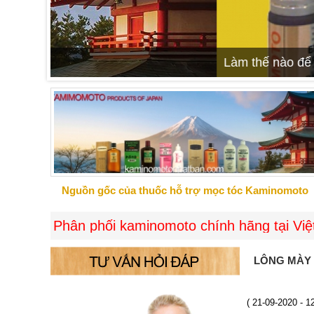
Làm thế nào để có một cặp lông mày được tỉa
Nguồn gốc của thuốc hỗ trợ mọc tóc Kaminomoto
hân phối kaminomoto chính hãng tại Việt Nam - G
LÔNG MÀY 
( 21-09-2020 - 