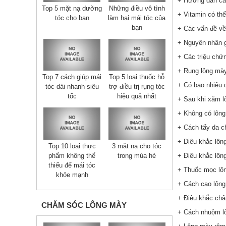
+ Hướng dẫn các
Top 5 mặt nạ dưỡng
Những điều vô tình
+ Vitamin có thể
tóc cho bạn
làm hại mái tóc của
bạn
+ Các vấn đề về
+ Nguyên nhân g
+ Các triệu chứ
+ Rụng lông mày
Top 7 cách giúp mái
Top 5 loại thuốc hỗ
+ Có bao nhiêu 
tóc dài nhanh siêu
trợ điều trị rụng tóc
tốc
hiệu quả nhất
+ Sau khi xăm l
+ Không có lông
+ Cách tẩy da c
+ Điêu khắc lông
Top 10 loại thực
3 mặt nạ cho tóc
phẩm không thể
trong mùa hè
+ Điêu khắc lôn
thiếu đế mái tóc
+ Thuốc mọc lôn
khỏe mạnh
+ Cách cạo lông
+ Điêu khắc châ
CHĂM SÓC LÔNG MÀY
+ Cách nhuộm lô