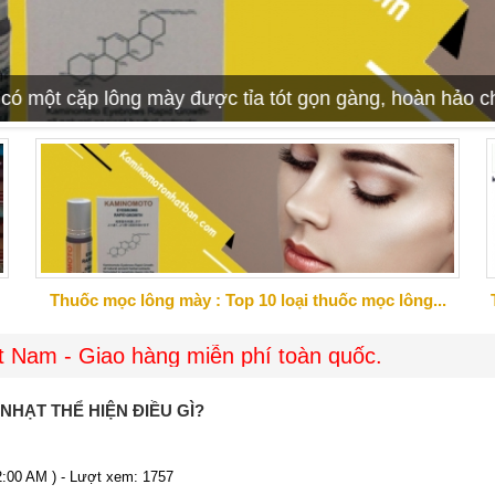
 tót gọn gàng, hoàn hảo cho buổi hẹn hò sắp tới đây?
Thuốc mọc lông mày : Top 10 loại thuốc mọc lông...
iao hàng miễn phí toàn quốc.
NHẠT THỂ HIỆN ĐIỀU GÌ?
12:00 AM ) - Lượt xem: 1757