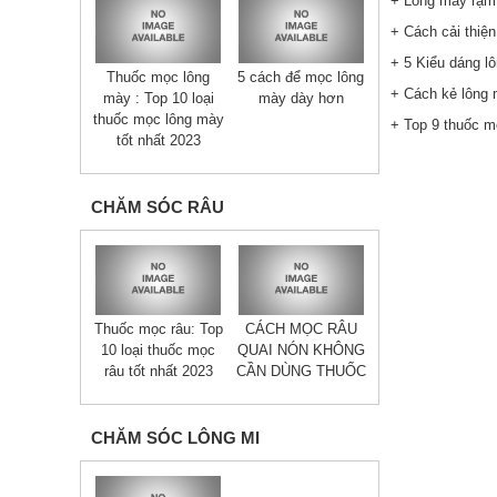
+ Lông mày rậm n
+ Cách cải thiện
+ 5 Kiểu dáng l
Thuốc mọc lông
5 cách để mọc lông
+ Cách kẻ lông 
mày : Top 10 loại
mày dày hơn
thuốc mọc lông mày
+ Top 9 thuốc m
tốt nhất 2023
CHĂM SÓC RÂU
Thuốc mọc râu: Top
CÁCH MỌC RÂU
10 loại thuốc mọc
QUAI NÓN KHÔNG
râu tốt nhất 2023
CẦN DÙNG THUỐC
CHĂM SÓC LÔNG MI