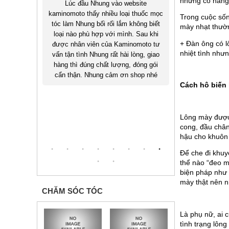
những cô nàng 
 website
Tóc mình rụng nhiều làm lộ cả da trên
Hồi còn 
loại thuốc mọc
đỉnh đầu làm mình thiếu tự tin khi giao
thẳng là
Trong cuộc sốn
lắm không biết
tiếp với khách hàng. Mặc dù đã sử
bị hói,
mày nhạt thườn
mình. Sau khi
dụng nhiều loại thuốc mọc tóc khác
thuốc 
+ Đàn ông có l
aminomoto tư
nhau nhưng không có kết quả. Từ khi
mình đã
nhiệt tình nhưn
hài lòng, giao
sử dụng Kaminomoto Ladies EX giờ
hiệ
ợng, đóng gói
đây tóc mình đã mọc đều trở lại mình
Kaminomo
 ơn shop nhé
vui lắm. Cảm ơn Kaminomoto
Cách hô biến 
Lông mày được 
cong, đầu chân
hậu cho khuôn
Để che đi khuyế
thể nào “đeo m
biện pháp như 
mày thật nên n
CHĂM SÓC TÓC
Là phụ nữ, ai 
tình trạng lôn