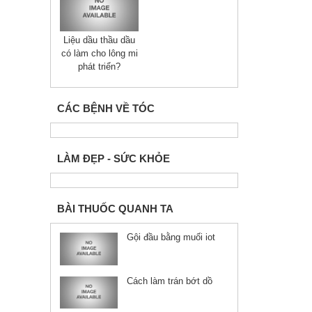
Liệu dầu thầu dầu
có làm cho lông mi
phát triển?
CÁC BỆNH VỀ TÓC
LÀM ĐẸP - SỨC KHỎE
BÀI THUỐC QUANH TA
Gội đầu bằng muối iot
Cách làm trán bớt dồ