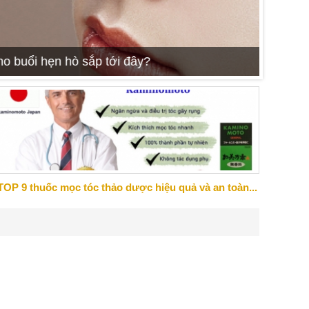
Những s
đến cảm
TOP 9 thuốc mọc tóc thảo dược hiệu quả và an toàn...