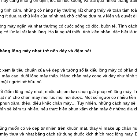
này cũng không ổn định, lúc lên lúc xuống và trải qua nhiều thăng trầ
sinh viên hay thức khuya căng
m tóc mình rụng nhiều gần như
g tình cảm, những cô nàng này thường rất chung thủy và toàn tâm toàn
 sau khi tìm hiểu và sử dụng
g ít đưa ra chủ kiến của mình mà chờ chồng đưa ra ý kiến và quyết đị
mọc tóc Kaminomto nay tóc
ông mày ngắn và nhạt thường có cuộc sống cô độc, buồn tẻ. Tính cách 
 hồi phục lại rất nhiều mình
Thanh Trúc
g có lúc lại rất lạnh lùng. Họ là người thiếu tính kiên nhẫn, đặc biệt là
n giờ rất vui. Xin cảm ơn
to đã cho mình sự tự tin trở
Trúc đã sử dụng thuốc mọc lông mày
lại.
sau 2 tháng hiện giờ các bạn ai cũng
hàng lông mày nhạt trở nên dày và đậm nét
khen lông mày của Trúc thật rậm và ấn
tượng. Xin cảm ơn Kaminomoto nhé
!!!
xem là tiêu chuẩn của vẻ đẹp và tướng số là kiểu lông mày có phần đ
 mày cao, đuôi lông mày thấp. Hàng chân mày cong và dày như hình t
 mặt người sở hữu nó.
t điểm lông mày nhạt, nhiều chị em lựa chọn giải pháp vẽ lông mày. Tuy
ặt nạ” cho chân mày mọi lúc mọi nơi được. Một số người có nhiều tiền
phun xăm, thêu, điêu khắc chân mày… Tuy nhiên, những cách này sẽ là
hìn sẽ kém tự nhiên, nếu thực hiện phun xăm chân mày ở những địa chỉ
cũng muốn có vẻ đẹp tự nhiên trên khuôn mặt, thay vì make up chân m
g mày thưa và nhạt bằng cách sử dụng thuốc kích thích mọc lông mày. Đ