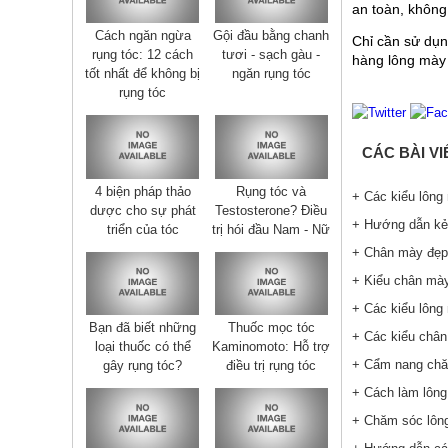
an toàn, không 
Cách ngăn ngừa
Gội đầu bằng chanh
Chỉ cần sử dụn
rụng tóc: 12 cách
tươi - sạch gàu -
hàng lông mày
tốt nhất để không bị
ngăn rụng tóc
rụng tóc
CÁC BÀI V
4 biện pháp thảo
Rụng tóc và
+ Các kiểu lông 
dược cho sự phát
Testosterone? Điều
+ Hướng dẫn kẻ 
triển của tóc
trị hói đầu Nam - Nữ
+ Chân mày đẹp 
+ Kiểu chân mày
+ Các kiểu lông
Bạn đã biết những
Thuốc mọc tóc
+ Các kiểu chân
loại thuốc có thể
Kaminomoto: Hỗ trợ
+ Cẩm nang chăm
gây rụng tóc?
điều trị rụng tóc
+ Cách làm lông
+ Chăm sóc lông