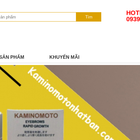
HOT
Tìm
0939
SẢN PHẨM
KHUYẾN MÃI
TIN TỨC