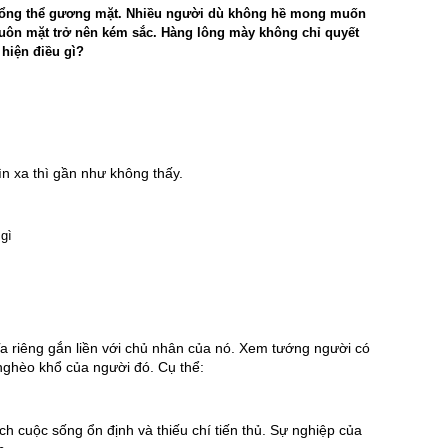
n tổng thể gương mặt. Nhiều người dù không hề mong muốn
huôn mặt trở nên kém sắc. Hàng lông mày không chỉ quyết
hiện điều gì?
 xa thì gần như không thấy. 
 riêng gắn liền với chủ nhân của nó. Xem tướng người có 
nghèo khổ của người đó. Cụ thể:
h cuộc sống ổn định và thiếu chí tiến thủ. Sự nghiệp 
của 