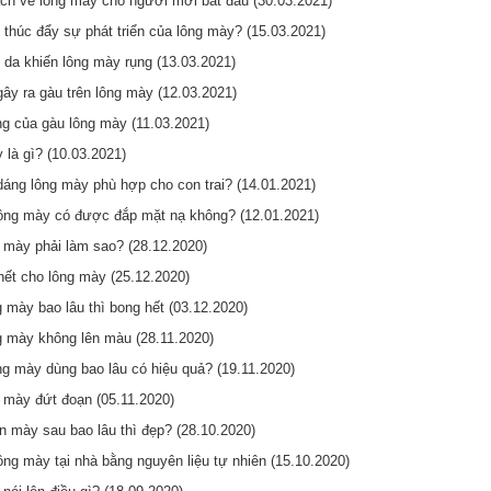
h vẽ lông mày cho người mới bắt đầu (30.03.2021)
 thúc đẩy sự phát triển của lông mày? (15.03.2021)
 da khiến lông mày rụng (13.03.2021)
ây ra gàu trên lông mày (12.03.2021)
ng của gàu lông mày (11.03.2021)
 là gì? (10.03.2021)
dáng lông mày phù hợp cho con trai? (14.01.2021)
ông mày có được đắp mặt nạ không? (12.01.2021)
 mày phải làm sao? (28.12.2020)
hết cho lông mày (25.12.2020)
 mày bao lâu thì bong hết (03.12.2020)
g mày không lên màu (28.11.2020)
g mày dùng bao lâu có hiệu quả? (19.11.2020)
 mày đứt đoạn (05.11.2020)
n mày sau bao lâu thì đẹp? (28.10.2020)
ng mày tại nhà bằng nguyên liệu tự nhiên (15.10.2020)