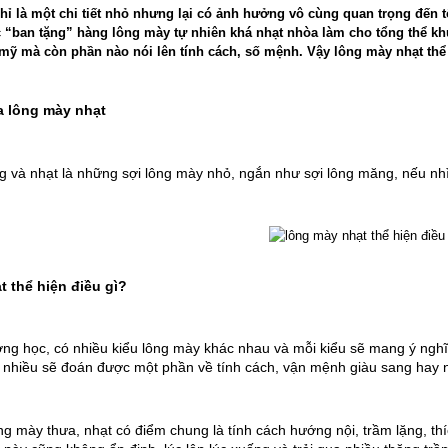
hỉ là một chi tiết nhỏ nhưng lại có ảnh hưởng vô cùng quan trọng đế
 “ban tặng” hàng lông mày tự nhiên khá nhạt nhòa làm cho tổng thể k
mỹ mà còn phần nào nói lên tính cách, số mệnh. Vậy lông mày nhạt thể 
a lông mày nhạt
và nhạt là những sợi lông mày nhỏ, ngắn như sợi lông măng, nếu nhìn
 thể hiện điều gì?
ng học, có nhiều kiểu lông mày khác nhau và mỗi kiểu sẽ mang ý nghĩa
t nhiều sẽ đoán được một phần về tính cách, vận mệnh giàu sang hay 
Tuấn Vũ
g mày thưa, nhạt có điểm chung là tính cách hướng nội, trầm lặng, thíc