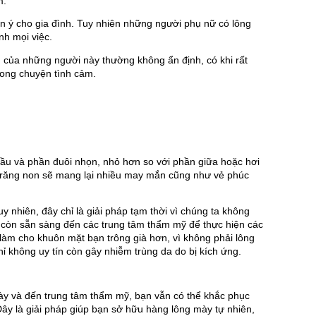
m.
 ý cho gia đình. Tuy nhiên những người phụ nữ có lông 
nh mọi việc.
của những người này thường không ẩn định, có khi rất 
 trong chuyện tình cảm.
ầu và phần đuôi nhọn, nhỏ hơn so với phần giữa hoặc hơi 
răng non sẽ mang lại nhiều may mắn cũng như vẻ phúc 
 nhiên, đây chỉ là giải pháp tạm thời vì chúng ta không 
 còn sẵn sàng đến các trung tâm thẩm mỹ để thực hiện các 
m cho khuôn mặt bạn trông già hơn, vì không phải lông 
 không uy tín còn gây nhiễm trùng da do bị kích ứng.
ày và đến trung tâm thẩm mỹ, bạn vẫn có thể khắc phục 
ây là giải pháp giúp bạn sở hữu hàng lông mày tự nhiên, 