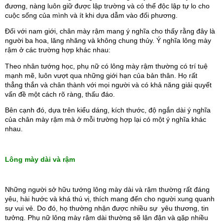
đương, nàng luôn giữ được lập trường và có thể độc lập tự lo cho 
cuộc sống của mình và ít khi dựa dẫm vào đối phương.
Đối với nam giới, chân mày rậm mang ý nghĩa cho thấy rằng đây là 
người ba hoa, lăng nhăng và không chung thủy. Ý nghĩa lông mày 
rậm ở các trường hợp khác nhau:
Theo nhân tướng học, phụ nữ có lông mày rậm thường có trí tuệ 
mạnh mẽ, luôn vượt qua những giới hạn của bản thân. Họ rất 
thẳng thắn và chân thành với mọi người và có khả năng giải quyết 
vấn đề một cách rõ ràng, thấu đáo.
Bên cạnh đó, dựa trên kiểu dáng, kích thước, độ ngắn dài ý nghĩa 
của chân mày rậm mà ở mỗi trường hợp lại có một ý nghĩa khác 
nhau.
Lông mày dài và rậm
Những người sở hữu tướng lông mày dài và rậm thường rất đáng 
yêu, hài hước và khá thú vị, thích mang đến cho người xung quanh 
sự vui vẻ. Do đó, họ thường nhận được nhiều sự  yêu thương, tin 
tưởng. Phụ nữ lông mày rậm dài thường sẽ lận đận và gặp nhiều 