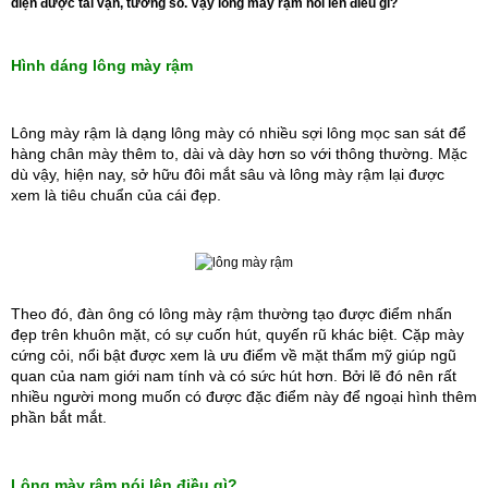
diện được tài vận, tướng số. Vậy lông mày rậm nói lên điều gì?
Hình dáng lông mày rậm
Lông mày rậm là dạng lông mày có nhiều sợi lông mọc san sát để 
hàng chân mày thêm to, dài và dày hơn so với thông thường. Mặc 
dù vậy, hiện nay, sở hữu đôi mắt sâu và lông mày rậm lại được 
xem là tiêu chuẩn của cái đẹp. 
Theo đó, đàn ông có lông mày rậm thường tạo được điểm nhấn 
đẹp trên khuôn mặt, có sự cuốn hút, quyến rũ khác biệt. Cặp mày 
cứng cỏi, nổi bật được xem là ưu điểm về mặt thẩm mỹ giúp ngũ 
quan của nam giới nam tính và có sức hút hơn. Bởi lẽ đó nên rất 
nhiều người mong muốn có được đặc điểm này để ngoại hình thêm 
phần bắt mắt.
Lông mày rậm nói lên điều gì?