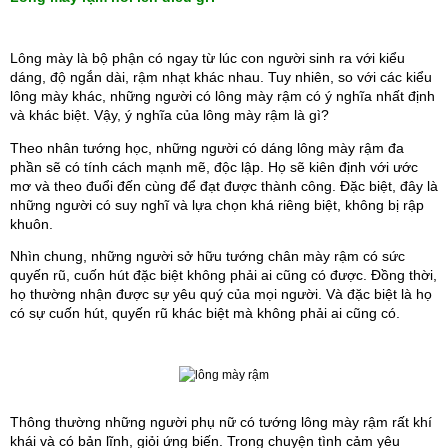
Lông mày là bộ phận có ngay từ lúc con người sinh ra với kiểu 
dáng, độ ngắn dài, rậm nhạt khác nhau. Tuy nhiên, so với các kiểu 
lông mày khác, những người có lông mày rậm có ý nghĩa nhất định 
và khác biệt. Vậy, ý nghĩa của lông mày rậm là gì?
Theo nhân tướng học, những người có dáng lông mày rậm đa 
phần sẽ có tính cách mạnh mẽ, độc lập. Họ sẽ kiên định với ước 
mơ và theo đuổi đến cùng để đạt được thành công. Đặc biệt, đây là 
những người có suy nghĩ và lựa chọn khá riêng biệt, không bị rập 
khuôn.
Nhìn chung, những người sở hữu tướng chân mày rậm có sức 
quyến rũ, cuốn hút đặc biệt không phải ai cũng có được. Đồng thời, 
họ thường nhận được sự yêu quý của mọi người. Và đặc biệt là họ 
có sự cuốn hút, quyến rũ khác biệt mà không phải ai cũng có.
Thông thường những người phụ nữ có tướng lông mày rậm rất khí 
khái và có bản lĩnh, giỏi ứng biến. Trong chuyện tình cảm yêu 