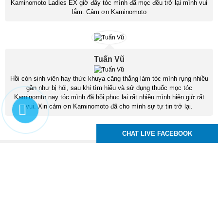
Kaminomoto Ladies EX giờ đây tóc mình đã mọc đều trở lại mình vui
lắm. Cảm ơn Kaminomoto
Tuấn Vũ
Hồi còn sinh viên hay thức khuya căng thẳng làm tóc mình rụng nhiều
gần như bị hói, sau khi tìm hiểu và sử dụng thuốc mọc tóc
Kaminomto nay tóc mình đã hồi phục lại rất nhiều mình hiện giờ rất
vui. Xin cảm ơn Kaminomoto đã cho mình sự tự tin trở lại.
CHAT LIVE FACEBOOK
Kaminomoto Nhật Bản
83 Tô Ký, P. Trung Mỹ Tây, Q12, TPHCM
Hotline :
0939.24.99.95
Email : moctocchuyennghiep@gmail.com
,
,
,
thuoc moc toc
thuoc moc long may
thuoc moc rau
thuoc moc mi