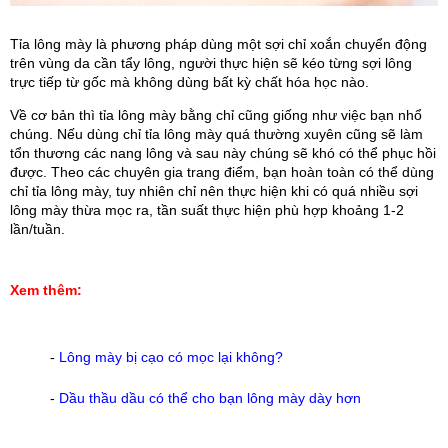
Tỉa lông mày là phương pháp dùng một sợi chỉ xoắn chuyển động 
trên vùng da cần tẩy lông, người thực hiện sẽ kéo từng sợi lông 
trực tiếp từ gốc mà không dùng bất kỳ chất hóa học nào.
Về cơ bản thì tỉa lông mày bằng chỉ cũng giống như việc bạn nhổ 
chúng. Nếu dùng chỉ tỉa lông mày quá thường xuyên cũng sẽ làm 
tổn thương các nang lông và sau này chúng sẽ khó có thể phục hồi 
được. Theo các chuyên gia trang điểm, bạn hoàn toàn có thể dùng 
chỉ tỉa lông mày, tuy nhiên chỉ nên thực hiện khi có quá nhiều sợi 
lông mày thừa mọc ra, tần suất thực hiện phù hợp khoảng 1-2 
lần/tuần.
Xem thêm:
-
Lông mày bị cạo có mọc lại không?
-
Dầu thầu dầu có thể cho bạn lông mày dày hơn