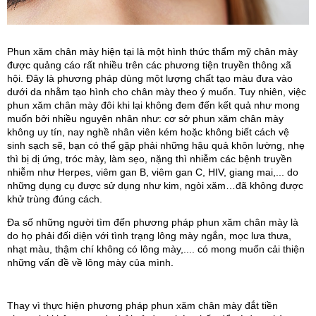
Phun xăm chân mày hiện tại là một hình thức thẩm mỹ chân mày 
được quảng cáo rất nhiều trên các phương tiện truyền thông xã 
hội. Đây là phương pháp dùng một lượng chất tạo màu đưa vào 
dưới da nhằm tạo hình cho chân mày theo ý muốn. Tuy nhiên, việc 
phun xăm chân mày đôi khi lại không đem đến kết quả như mong 
muốn bởi nhiều nguyên nhân như: cơ sở phun xăm chân mày 
không uy tín, nay nghề nhân viên kém hoặc không biết cách vệ 
sinh sạch sẽ, bạn có thể gặp phải những hậu quả khôn lường, nhẹ 
thì bị dị ứng, tróc mày, làm sẹo, nặng thì nhiễm các bệnh truyền 
nhiễm như Herpes, viêm gan B, viêm gan C, HIV, giang mai,... do 
những dụng cụ được sử dụng như kim, ngòi xăm…đã không được 
khử trùng đúng cách.
Đa số những người tìm đến phương pháp phun xăm chân mày là 
do họ phải đối diện với tình trạng lông mày ngắn, mọc lưa thưa, 
nhạt màu, thậm chí không có lông mày,.... có mong muốn cải thiện 
những vấn đề về lông mày của mình.
Thay vì thực hiện phương pháp phun xăm chân mày đắt tiền 