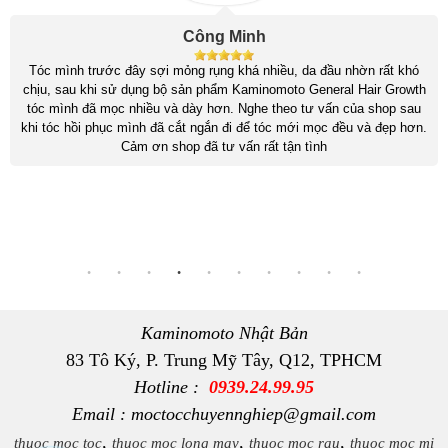
Công Minh
Tóc mình trước đây sợi mỏng rụng khá nhiều, da đầu nhờn rất khó
chịu, sau khi sử dụng bộ sản phẩm Kaminomoto General Hair Growth
tóc mình đã mọc nhiều và dày hơn. Nghe theo tư vấn của shop sau
khi tóc hồi phục mình đã cắt ngắn đi để tóc mới mọc đều và đẹp hơn.
Cảm ơn shop đã tư vấn rất tận tình
Kaminomoto Nhật Bản
83 Tô Ký, P. Trung Mỹ Tây, Q12, TPHCM
Hotline :
0939.24.99.95
Email : moctocchuyennghiep@gmail.com
,
,
,
thuoc moc toc
thuoc moc long may
thuoc moc rau
thuoc moc mi