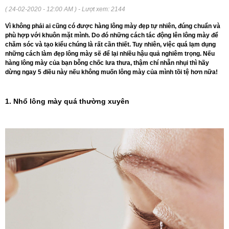
( 24-02-2020 - 12:00 AM ) - Lượt xem: 2144
Vì không phải ai cũng có được hàng lông mày đẹp tự nhiên, đúng chuẩn và
phù hợp với khuôn mặt mình. Do đó những cách tác động lên lông mày để
chăm sóc và tạo kiểu chúng là rất cần thiết. Tuy nhiên, việc quá lạm dụng
những cách làm đẹp lông mày sẽ để lại nhiều hậu quả nghiêm trọng. Nếu
hàng lông mày của bạn bỗng chốc lưa thưa, thậm chí nhẵn nhụi thì hãy
dừng ngay 5 điều này nếu không muốn lông mày của mình tồi tệ hơn nữa!
1. Nhổ lông mày quá thường xuyên