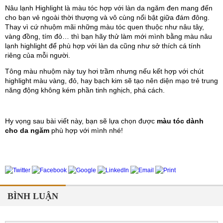
Nâu lạnh Highlight là màu tóc hợp với làn da ngăm đen mang đến 
cho bạn vẻ ngoài thời thượng và vô cùng nổi bật giữa đám đông. 
Thay vì cứ nhuộm mãi những màu tóc quen thuộc như nâu tây, 
vàng đồng, tím đỏ… thì bạn hãy thử làm mới mình bằng màu nâu 
lạnh highlight để phù hợp với làn da cũng như sở thích cá tính 
riêng của mỗi người. 
Tông màu nhuộm này tuy hơi trầm nhưng nếu kết hợp với chút 
highlight màu vàng, đỏ, hay bạch kim sẽ tạo nên diện mạo trẻ trung 
năng động không kém phần tinh nghịch, phá cách.
Hy vọng sau bài viết này, bạn sẽ lựa chọn được 
màu tóc dành 
cho da ngăm
 phù hợp với mình nhé!
BÌNH LUẬN