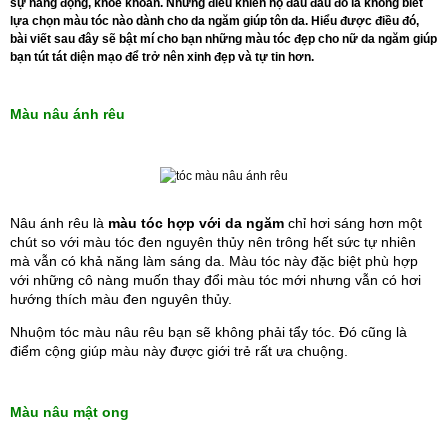
sự năng động, khỏe khoắn. Nhưng điều khiến họ đau đầu đó là không biết
lựa chọn màu tóc nào dành cho da ngăm giúp tôn da. Hiểu được điều đó,
bài viết sau đây sẽ bật mí cho bạn những màu tóc đẹp cho nữ da ngăm giúp
bạn tút tát diện mạo để trở nên xinh đẹp và tự tin hơn.
Màu nâu ánh rêu
Nâu ánh rêu là 
màu tóc hợp với da ngăm
chỉ hơi sáng hơn một 
chút so với màu tóc đen nguyên thủy nên trông hết sức tự nhiên 
mà vẫn có khả năng làm sáng da. Màu tóc này đặc biệt phù hợp 
với những cô nàng muốn thay đổi màu tóc mới nhưng vẫn có hơi 
hướng thích màu đen nguyên thủy.
Nhuộm tóc màu nâu rêu bạn sẽ không phải tẩy tóc. Đó cũng là 
điểm cộng giúp màu này được giới trẻ rất ưa chuộng.
Màu nâu mật ong