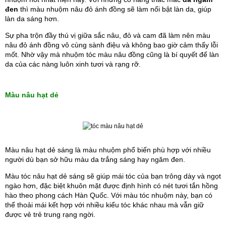
đen
thì màu nhuộm nâu đỏ ánh đồng sẽ làm nổi bật làn da, giúp 
làn da sáng hơn. 
Sự pha trộn đầy thú vị giữa sắc nâu, đỏ và cam đã làm nên màu 
nâu đỏ ánh đồng vô cùng sành điệu và không bao giờ cảm thấy lỗi 
mốt. Nhờ vậy mà nhuộm tóc màu nâu đồng cũng là bí quyết để làn 
da của các nàng luôn xinh tươi và rạng rỡ.
Màu nâu hạt dẻ 
Màu nâu hạt dẻ sáng là màu nhuộm phổ biến phù hợp với nhiều 
người dù bạn sở hữu màu da trắng sáng hay ngăm đen. 
Màu tóc nâu hạt dẻ sáng sẽ giúp mái tóc của bạn trông dày và ngọt 
ngào hơn, đặc biệt khuôn mặt được định hình có nét tươi tắn hồng 
hào theo phong cách Hàn Quốc. Với màu tóc nhuộm này, bạn có 
thể thoải mái kết hợp với nhiều kiểu tóc khác nhau mà vẫn giữ 
được vẻ trẻ trung rạng ngời.