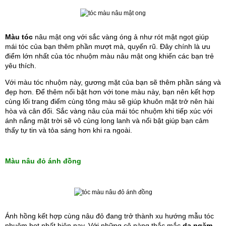
Màu tóc
 nâu mật ong với sắc vàng óng ả như rót mật ngọt giúp 
mái tóc của bạn thêm phần mượt mà, quyến rũ. Đây chính là ưu 
điểm lớn nhất của tóc nhuộm màu nâu mật ong khiến các bạn trẻ 
yêu thích.
Với màu tóc nhuộm này, gương mặt của bạn sẽ thêm phần sáng và 
đẹp hơn. Để thêm nổi bật hơn với tone màu này, bạn nên kết hợp 
cùng lối trang điểm cùng tông màu sẽ giúp khuôn mặt trở nên hài 
hòa và cân đối. Sắc vàng nâu của mái tóc nhuộm khi tiếp xúc với 
ánh nắng mặt trời sẽ vô cùng long lanh và nổi bật giúp bạn cảm 
thấy tự tin và tỏa sáng hơn khi ra ngoài.
Màu nâu đỏ ánh đồng
Ánh hồng kết hợp cùng nâu đỏ đang trở thành xu hướng mẫu tóc 
nhuộm hot nhất hiện nay. Với những cô nàng thắc mắc 
da ngăm 