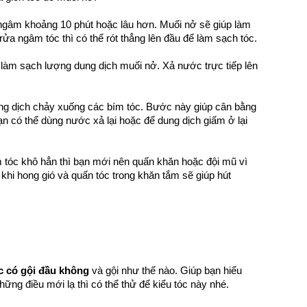
 ngâm khoảng 10 phút hoặc lâu hơn. Muối nở sẽ giúp làm
rửa ngâm tóc thì có thể rót thẳng lên đầu để làm sạch tóc.
 làm sạch lượng dung dịch muối nở. Xả nước trực tiếp lên
ung dịch chảy xuống các bím tóc. Bước này giúp cân bằng
n có thể dùng nước xả lại hoặc để dung dịch giấm ở lại
m tóc khô hẳn thì bạn mới nên quấn khăn hoặc đội mũ vì
khi hong gió và quấn tóc trong khăn tắm sẽ giúp hút
óc có gội đầu không
và gội như thế nào. Giúp bạn hiểu
ng điều mới lạ thì có thể thử để kiểu tóc này nhé.