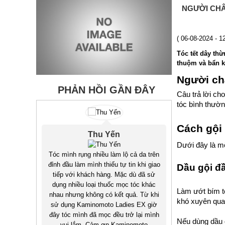
NGƯỜI CHÂ
( 06-08-2024 - 
Tóc tết dây th
thuộm và bẩn k
Người châ
PHẢN HỒI GẦN ĐÂY
Câu trả lời ch
tóc bình thườn
Cách gội 
Thu Yến
Dưới đây là mộ
Tóc mình rụng nhiều làm lộ cả da trên
đỉnh đầu làm mình thiếu tự tin khi giao
Dầu gội đ
tiếp với khách hàng. Mặc dù đã sử
dụng nhiều loại thuốc mọc tóc khác
Làm ướt bím t
nhau nhưng không có kết quả. Từ khi
khó xuyên qua
sử dụng Kaminomoto Ladies EX giờ
đây tóc mình đã mọc đều trở lại mình
Nếu dùng dầu g
ite
Hồi còn sinh v
vui lắm. Cảm ơn Kaminomoto