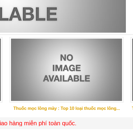
 luôn là ưu tiên lựa chọn hàng đầu của nhiều người bở
Thuốc mọc lông mày : Top 10 loại thuốc mọc lông...
 miễn phí toàn quốc.