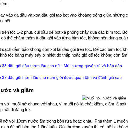
 mềm.
mình rụng nhiều gần như
khi tìm hiểu và sử dụng
tay vào da đầu và xoa dầu gội tạo bọt vào khoảng trống giữa những 
óc Kaminomto nay tóc
 chết.
phục lại rất nhiều mình
rất vui. Xin cảm ơn
 trên tóc 1-2 phút, cúi đầu để bọt xà phòng chảy qua các bím tóc. Bó
 cho mình sự tự tin trở
ó thể chấm thêm ít dầu gội vào từng bím tóc, không nên dùng quá nhi
lại.
ật sạch đảm bảo không còn xót lại dầu gội trên tóc. Để các bím tóc k
 khô tóc bằng máy sấy ở nhiệt độ thấp hoặc gió để tóc không còn ẩm
p 33 dầu gội đầu thơm lâu cho nữ - Mùi hương quyến rũ và hấp dẫn
p 37 dầu gội thơm lâu cho nam giới được quan tâm và đánh giá cao
nước và giấm
m với muối nở chung với nhau, vì muối nở là chất kiềm, giấm là axit
ị mất đi đáng kể.
ối nở với 10cm nước ấm trong bồn rửa hoặc chậu. Pha thêm 1 muỗng
dịch để gội bím tóc 1 lần/ tuần. Gội thường xuyên thì có thể bị khô v