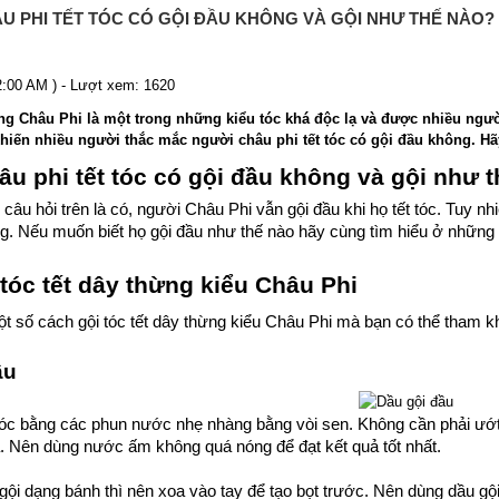
U PHI TẾT TÓC CÓ GỘI ĐẦU KHÔNG VÀ GỘI NHƯ THẾ NÀO?
12:00 AM ) - Lượt xem: 1620
ừng Châu Phi là một trong những kiểu tóc khá độc lạ và được nhiều ngư
hiến nhiều người thắc mắc người châu phi tết tóc có gội đầu không. Hã
u phi tết tóc có gội đầu không và gội như 
o câu hỏi trên là có, người Châu Phi vẫn gội đầu khi họ tết tóc. Tuy n
g. Nếu muốn biết họ gội đầu như thế nào hãy cùng tìm hiểu ở những 
tóc tết dây thừng kiểu Châu Phi
Thanh Trúc
t số cách gội tóc tết dây thừng kiểu Châu Phi mà bạn có thể tham k
Trúc đã sử dụng thuốc mọc lông mày
sau 2 tháng hiện giờ các bạn ai cũng
ầu
khen lông mày của Trúc thật rậm và ấn
tượng. Xin cảm ơn Kaminomoto nhé
óc bằng các phun nước nhẹ nhàng bằng vòi sen. Không cần phải ướt 
!!!
. Nên dùng nước ấm không quá nóng để đạt kết quả tốt nhất.
Tuấn Vũ
ội dạng bánh thì nên xoa vào tay để tạo bọt trước. Nên dùng dầu gội
iên hay thức khuya căng