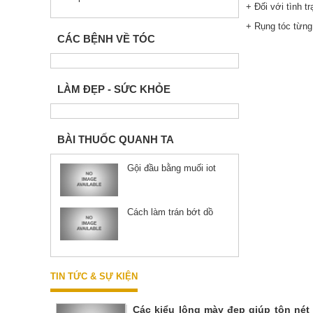
+ Đối với tình 
+ Rụng tóc từng
CÁC BỆNH VỀ TÓC
LÀM ĐẸP - SỨC KHỎE
BÀI THUỐC QUANH TA
Gội đầu bằng muối iot
Cách làm trán bớt dồ
TIN TỨC & SỰ KIỆN
Các kiểu lông mày đẹp giúp tôn nét