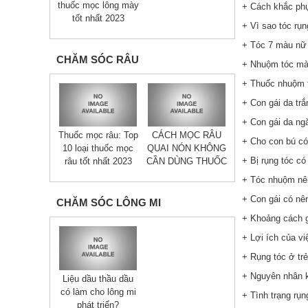
thuốc mọc lông mày
+ Cách khắc phụ
tốt nhất 2023
+ Vì sao tóc rụ
+ Tóc 7 màu nữ 
CHĂM SÓC RÂU
+ Nhuộm tóc mà
+ Thuốc nhuộm 
+ Con gái da trắ
+ Con gái da ng
Thuốc mọc râu: Top
CÁCH MỌC RÂU
+ Cho con bú có
10 loại thuốc mọc
QUAI NÓN KHÔNG
+ Bị rụng tóc c
râu tốt nhất 2023
CẦN DÙNG THUỐC
+ Tóc nhuộm nên
+ Con gái có nê
CHĂM SÓC LÔNG MI
+ Khoảng cách g
+ Lợi ích của v
+ Rụng tóc ở trẻ
+ Nguyên nhân kh
Liệu dầu thầu dầu
có làm cho lông mi
+ Tình trạng rụ
phát triển?