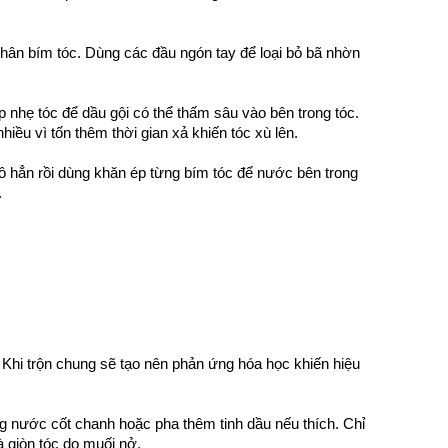
chân bím tóc. Dùng các đầu ngón tay để loại bỏ bã nhờn
p nhẹ tóc để dầu gội có thể thấm sâu vào bên trong tóc.
ều vì tốn thêm thời gian xả khiến tóc xù lên.
hô hẳn rồi dùng khăn ép từng bím tóc để nước bên trong
.
. Khi trộn chung sẽ tạo nên phản ứng hóa học khiến hiệu
 nước cốt chanh hoặc pha thêm tinh dầu nếu thích. Chỉ
à giòn tóc do muối nở.