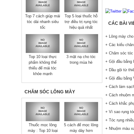
Top 7 cách giúp mái
Top 5 loại thuốc hỗ
tóc dài nhanh siêu
trợ điều trị rụng tóc
CÁC BÀI V
tốc
hiệu quả nhất
+ Lông mày cho 
+ Các kiểu chân
+ Chăm sóc tóc 
Top 10 loại thực
3 mặt nạ cho tóc
+ Gội đầu bằng l
phẩm không thể
trong mùa hè
thiếu đế mái tóc
+ Dầu gội từ thi
khỏe mạnh
+ Gội đầu bằng 
+ Cách làm sạch 
CHĂM SÓC LÔNG MÀY
+ Cách nhuộm mà
+ Cách khắc phụ
+ Vì sao rụng tó
+ Tóc rụng nhiề
Thuốc mọc lông
5 cách để mọc lông
+ Nhuộm màu xa
mày : Top 10 loại
mày dày hơn