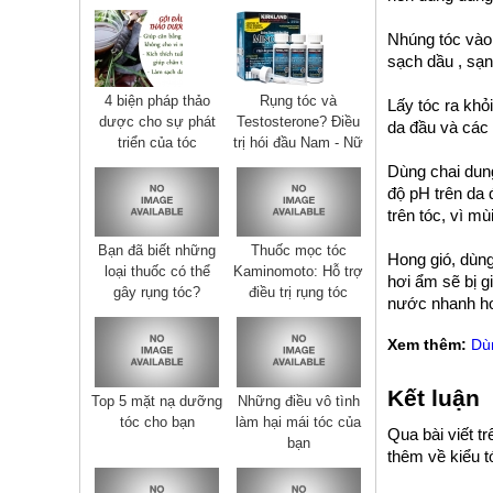
Nhúng tóc vào
sạch dầu , sạn
4 biện pháp thảo
Rụng tóc và
Lấy tóc ra khỏ
dược cho sự phát
Testosterone? Điều
da đầu và các 
triển của tóc
trị hói đầu Nam - Nữ
Dùng chai dun
độ pH trên da 
trên tóc, vì mù
Bạn đã biết những
Thuốc mọc tóc
Hong gió, dùng
loại thuốc có thể
Kaminomoto: Hỗ trợ
hơi ẩm sẽ bị g
gây rụng tóc?
điều trị rụng tóc
nước nhanh h
Xem thêm:
Dù
Kết luận
Top 5 mặt nạ dưỡng
Những điều vô tình
tóc cho bạn
làm hại mái tóc của
Qua bài viết t
bạn
thêm về kiểu t