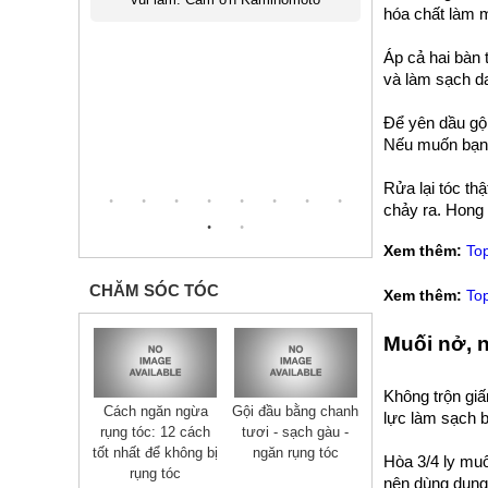
hóa chất làm
thuốc mọc
thẳng làm tóc 
ông biết
bị hói, sau 
Áp cả hai bàn 
Sau khi
thuốc mọc t
và làm sạch da
moto tư
mình đã hồi 
ng, giao
hiện giờ 
Để yên dầu gội
óng gói
Kaminomoto đã
Nếu muốn bạn c
hop nhé
Rửa lại tóc th
chảy ra. Hong
Xem thêm:
To
CHĂM SÓC TÓC
Xem thêm:
To
Muối nở, 
Không trộn giấ
Cách ngăn ngừa
Gội đầu bằng chanh
lực làm sạch b
rụng tóc: 12 cách
tươi - sạch gàu -
tốt nhất để không bị
ngăn rụng tóc
Hòa 3/4 ly mu
rụng tóc
nên dùng dung 