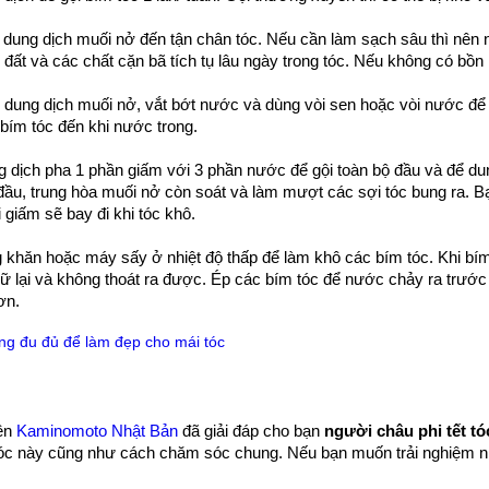
 dung dịch muối nở đến tận chân tóc. Nếu cần làm sạch sâu thì nên
 đất và các chất cặn bã tích tụ lâu ngày trong tóc. Nếu không có bồn 
i dung dịch muối nở, vắt bớt nước và dùng vòi sen hoặc vòi nước để
bím tóc đến khi nước trong.
g dịch pha 1 phần giấm với 3 phần nước để gội toàn bộ đầu và để d
đầu, trung hòa muối nở còn soát và làm mượt các sợi tóc bung ra. Bạ
i giấm sẽ bay đi khi tóc khô.
 khăn hoặc máy sấy ở nhiệt độ thấp để làm khô các bím tóc. Khi bí
iữ lại và không thoát ra được. Ép các bím tóc để nước chảy ra trước 
ơn.
ng đu đủ để làm đẹp cho mái tóc
rên
Kaminomoto Nhật Bản
đã giải đáp cho bạn
người châu phi tết t
óc này cũng như cách chăm sóc chung. Nếu bạn muốn trải nghiệm nhữ