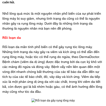
cuốn hút.
Nhổ lông quá mức là một nguyên nhân phổ biến của sự phát triển
lông mày bị suy giảm, nhưng tình trạng da cũng có thể là nguyên
nhân gây ra rụng lông mày. Dưới đây là những tình trạng da
thường là nguyên nhân mà bạn nên đề phòng.
Rối loạn da
Rối loạn da mãn tính phổ biến có thể gây rụng tóc lông mày.
Những tình trạng da này gây ra viêm và kích ứng có thể dẫn đến
rụng lông mày, hoặc tóc có thể rụng do ngứa, theo DermaDoctor.
Bệnh chàm (viêm da dị ứng) được đặc trưng bởi da cực kỳ khô với
các mảng đỏ ngứa và đóng vảy. Bệnh vẩy nến liên quan đến một
vòng đời nhanh chóng bất thường của các tế bào da dẫn đến sự
tích tụ của các tế bào chết, đỏ, vảy dày và kích ứng. Viêm da tiếp
xúc là một phản ứng dị ứng da với các chất, trong khi viêm da tiết
bã, còn được gọi là bã nhờn hoặc gàu, có thể ảnh hưởng đến lông
mày cũng như tóc da đầu.