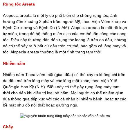
Rụng tóc Areata
Alopecia areata là một lý do phổ biến cho chứng rụng tóc, ảnh
hưởng đến khoảng 2 phần trăm người Mỹ, theo Viện Viêm khớp và
Bệnh Cơ xương và Bệnh Da (NIAM). Alopecia areata là một rối loạn
tự miễn, trong đó hệ thống miễn dịch của cơ thể tấn công các nang
tóc. Điều này thường dẫn đến rụng tóc loang lổ trên da đầu, nhưng
nó có thể xảy ra ở bất cứ đâu trên cơ thể, bao gồm cả lông mày và
tóc. Alopecia areata thường là một tình trạng tạm thời.
Nhiễm nấm
Nhiễm nấm Tinea viêm mũi (giun đũa) có thể xảy ra không chỉ trên
da đầu mà trên lông mày và các lông mặt khác, theo Viện Y tế
Quốc gia Hoa Kỳ (NIH). Điều này có thể gây rụng lông mày tạm
thời cho đến khi điều trị loại bỏ nấm. Mọi người có thể nhiễm giun
đũa thông qua tiếp xúc với các cá nhân bị nhiễm bệnh, hoặc từ các
bề mặt như đồ nội thất hoặc giường ngủ.
Chấy