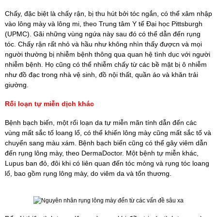
Chấy, đặc biệt là chấy rận, bị thu hút bởi tóc ngắn, có thể xâm nhập
vào lông mày và lông mi, theo Trung tâm Y tế Đại học Pittsburgh
(UPMC). Gãi những vùng ngứa này sau đó có thể dẫn đến rụng
tóc. Chấy rận rất nhỏ và hầu như không nhìn thấy đượcn và mọi
người thường bị nhiễm bệnh thông qua quan hệ tình dục với người
nhiễm bệnh. Họ cũng có thể nhiễm chấy từ các bề mặt bị ô nhiễm
như đồ đạc trong nhà vệ sinh, đồ nội thất, quần áo và khăn trải
giường.
Rối loạn tự miễn dịch khác
Bệnh bạch biến, một rối loạn da tự miễn mãn tính dẫn đến các
vùng mất sắc tố loang lổ, có thể khiến lông mày cũng mất sắc tố và
chuyển sang màu xám. Bệnh bạch biến cũng có thể gây viêm dẫn
đến rụng lông mày, theo DermaDoctor. Một bệnh tự miễn khác,
Lupus ban đỏ, đôi khi có liên quan đến tóc mỏng và rụng tóc loang
lổ, bao gồm rụng lông mày, do viêm da và tổn thương.