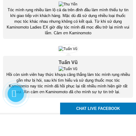
Tóc mình rụng nhiều làm lộ cả da trên đỉnh đầu làm mình thiếu tự tin
khi giao tiếp với khách hàng. Mặc dù đã sử dụng nhiều loại thuốc
mọc tóc khác nhau nhưng không có kết quả. Từ khi sử dụng
Kaminomoto Ladies EX giờ đây tóc mình đã mọc đều trở lại mình vui
lắm. Cảm ơn Kaminomoto
Tuấn Vũ
Hồi còn sinh viên hay thức khuya căng thẳng làm tóc mình rụng nhiều
gần như bị hói, sau khi tìm hiểu và sử dụng thuốc mọc tóc
Kaminomto nay tóc mình đã hồi phục lại rất nhiều mình hiện giờ rất
vui. Xin cảm ơn Kaminomoto đã cho mình sự tự tin trở lại.
CHAT LIVE FACEBOOK
Kaminomoto Nhật Bản
83 Tô Ký, P. Trung Mỹ Tây, Q12, TPHCM