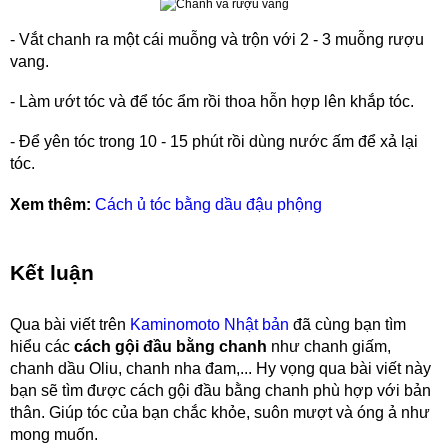
- Vắt chanh ra một cái muỗng và trộn với 2 - 3 muỗng rượu
vang.
- Làm ướt tóc và để tóc ẩm rồi thoa hỗn hợp lên khắp tóc.
- Để yên tóc trong 10 - 15 phút rồi dùng nước ấm để xả lại
tóc.
Xem thêm:
Cách ủ tóc bằng dầu đậu phộng
Kết luận
Qua bài viết trên
Kaminomoto Nhật bản
đã cùng bạn tìm
hiểu các
cách gội đầu bằng chanh
như chanh giấm,
chanh dầu Oliu, chanh nha đam,... Hy vọng qua bài viết này
bạn sẽ tìm được cách gội đầu bằng chanh phù hợp với bản
thân. Giúp tóc của bạn chắc khỏe, suôn mượt và óng ả như
mong muốn.