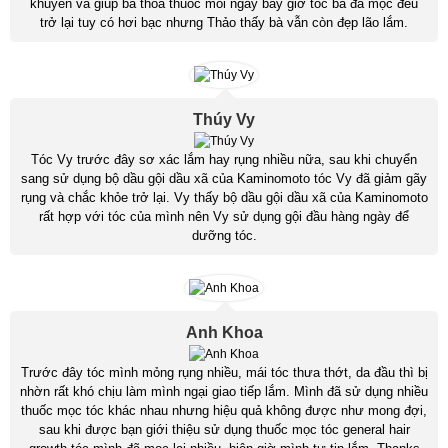
khuyên và giúp bà thoa thuốc mỗi ngày bây giờ tóc bà đã mọc đều
trở lại tuy có hơi bạc nhưng Thảo thấy bà vẫn còn đẹp lão lắm.
Thúy Vy
Tóc Vy trước đây sơ xác lắm hay rụng nhiều nữa, sau khi chuyển
sang sử dụng bộ dầu gội dầu xã của Kaminomoto tóc Vy đã giảm gãy
rụng và chắc khỏe trở lại. Vy thấy bộ dầu gội dầu xã của Kaminomoto
rất hợp với tóc của mình nên Vy sử dụng gội đầu hàng ngày để
dưỡng tóc.
Anh Khoa
Trước đây tóc mình mỏng rụng nhiều, mái tóc thưa thớt, da đầu thì bị
nhờn rất khó chịu làm mình ngại giao tiếp lắm. Mình đã sử dụng nhiều
thuốc mọc tóc khác nhau nhưng hiệu quả không được như mong đợi,
sau khi được bạn giới thiệu sử dụng thuốc mọc tóc general hair