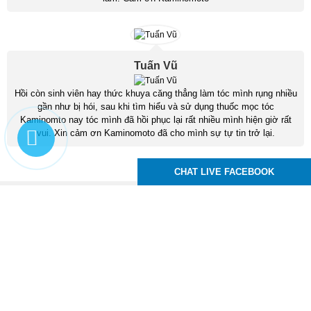
Tuấn Vũ
Hồi còn sinh viên hay thức khuya căng thẳng làm tóc mình rụng nhiều
gần như bị hói, sau khi tìm hiểu và sử dụng thuốc mọc tóc
Kaminomto nay tóc mình đã hồi phục lại rất nhiều mình hiện giờ rất
vui. Xin cảm ơn Kaminomoto đã cho mình sự tự tin trở lại.
CHAT LIVE FACEBOOK
Kaminomoto Nhật Bản
83 Tô Ký, P. Trung Mỹ Tây, Q12, TPHCM
Hotline :
0939.24.99.95
Email : moctocchuyennghiep@gmail.com
,
,
,
thuoc moc toc
thuoc moc long may
thuoc moc rau
thuoc moc mi
Xem phiên bản trên desktop