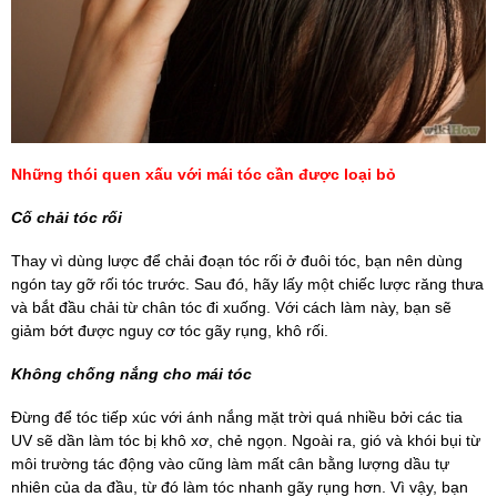
Những thói quen xấu với mái tóc cần được loại bỏ
Cố chải tóc rối
Thay vì dùng lược để chải đoạn tóc rối ở đuôi tóc, bạn nên dùng
ngón tay gỡ rối tóc trước. Sau đó, hãy lấy một chiếc lược răng thưa
và bắt đầu chải từ chân tóc đi xuống. Với cách làm này, bạn sẽ
giảm bớt được nguy cơ tóc gãy rụng, khô rối.
Không chống nắng cho mái tóc
Đừng để tóc tiếp xúc với ánh nắng mặt trời quá nhiều bởi các tia
UV sẽ dần làm tóc bị khô xơ, chẻ ngọn. Ngoài ra, gió và khói bụi từ
môi trường tác động vào cũng làm mất cân bằng lượng dầu tự
nhiên của da đầu, từ đó làm tóc nhanh gãy rụng hơn. Vì vậy, bạn