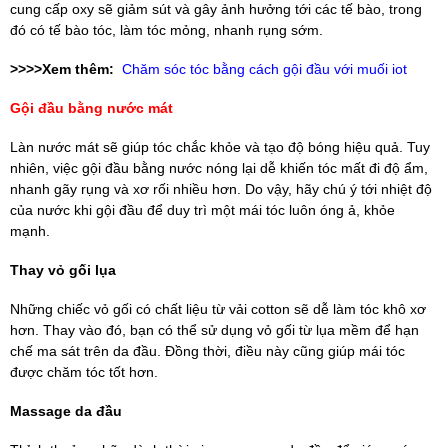
cung cấp oxy sẽ giảm sút và gây ảnh hưởng tới các tế bào, trong
đó có tế bào tóc, làm tóc mỏng, nhanh rụng sớm.
>>>>Xem thêm:
Chăm sóc tóc bằng cách gội đầu với muối iot
Gội đầu bằng nước mát
Làn nước mát sẽ giúp tóc chắc khỏe và tạo độ bóng hiệu quả. Tuy
nhiên, việc gội đầu bằng nước nóng lại dễ khiến tóc mất đi độ ẩm,
nhanh gãy rụng và xơ rối nhiều hơn. Do vậy, hãy chú ý tới nhiệt độ
của nước khi gội đầu để duy trì một mái tóc luôn óng ả, khỏe
mạnh.
Thay vỏ gối lụa
Những chiếc vỏ gối có chất liệu từ vải cotton sẽ dễ làm tóc khô xơ
hơn. Thay vào đó, bạn có thể sử dụng vỏ gối từ lụa mềm để hạn
chế ma sát trên da đầu. Đồng thời, điều này cũng giúp mái tóc
được chăm tóc tốt hơn.
Massage da đầu