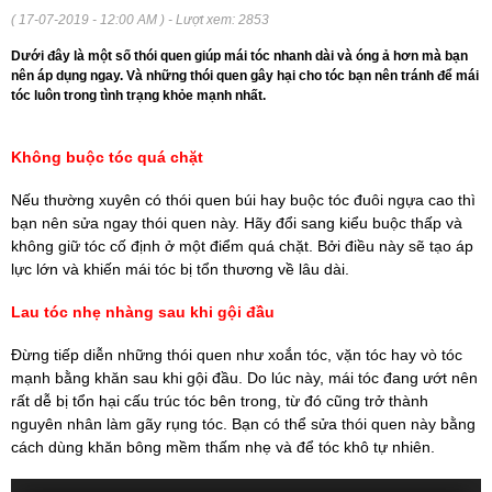
( 17-07-2019 - 12:00 AM ) - Lượt xem: 2853
Dưới đây là một số thói quen giúp mái tóc nhanh dài và óng ả hơn mà bạn
nên áp dụng ngay. Và những thói quen gây hại cho tóc bạn nên tránh để mái
tóc luôn trong tình trạng khỏe mạnh nhất.
Không buộc tóc quá chặt
Nếu thường xuyên có thói quen búi hay buộc tóc đuôi ngựa cao thì
bạn nên sửa ngay thói quen này. Hãy đổi sang kiểu buộc thấp và
không giữ tóc cố định ở một điểm quá chặt. Bởi điều này sẽ tạo áp
lực lớn và khiến mái tóc bị tổn thương về lâu dài.
Lau tóc nhẹ nhàng sau khi gội đầu
Đừng tiếp diễn những thói quen như xoắn tóc, vặn tóc hay vò tóc
mạnh bằng khăn sau khi gội đầu. Do lúc này, mái tóc đang ướt nên
rất dễ bị tổn hại cấu trúc tóc bên trong, từ đó cũng trở thành
nguyên nhân làm gãy rụng tóc. Bạn có thể sửa thói quen này bằng
cách dùng khăn bông mềm thấm nhẹ và để tóc khô tự nhiên.