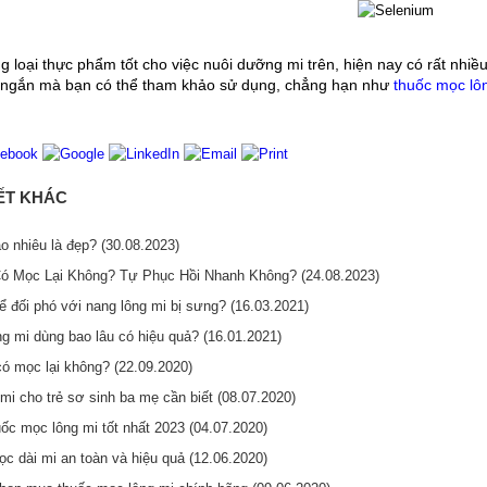
 loại thực phẩm tốt cho việc nuôi dưỡng mi trên, hiện nay có rất nhiề
n ngắn mà bạn có thể tham khảo sử dụng, chẳng hạn như 
thuốc mọc lô
IẾT KHÁC
o nhiêu là đẹp? (30.08.2023)
Có Mọc Lại Không? Tự Phục Hồi Nhanh Không? (24.08.2023)
ể đối phó với nang lông mi bị sưng? (16.03.2021)
g mi dùng bao lâu có hiệu quả? (16.01.2021)
có mọc lại không? (22.09.2020)
 mi cho trẻ sơ sinh ba mẹ cần biết (08.07.2020)
uốc mọc lông mi tốt nhất 2023 (04.07.2020)
c dài mi an toàn và hiệu quả (12.06.2020)