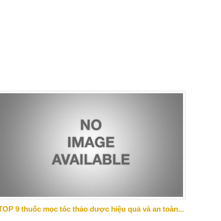
TOP 9 thuốc mọc tóc thảo dược hiệu quả và an toàn...