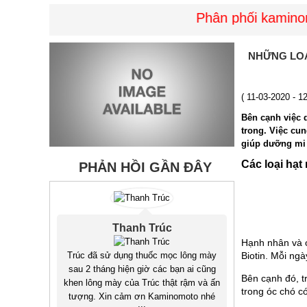
Phân phối kaminomot
NHỮNG LOẠ
( 11-03-2020 - 1
Bên cạnh việc 
trong. Việc cu
giúp dưỡng mi 
Các loại hạt
PHẢN HỒI GẦN ĐÂY
Thanh Trúc
Hạnh nhân và ó
Trúc đã sử dụng thuốc mọc lông mày
Biotin. Mỗi ngà
sau 2 tháng hiện giờ các bạn ai cũng
Bên cạnh đó, t
khen lông mày của Trúc thật rậm và ấn
trong óc chó có
tượng. Xin cảm ơn Kaminomoto nhé