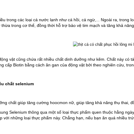
hiều trong các loại cá nước lạnh như cá hồi, cá ngừ,... Ngoài ra, trong 
thừa trong cơ thể, đồng thời hỗ trợ bảo vệ tim mạch và tăng khả năn
 động vật cũng chứa rất nhiều chất dinh dưỡng như kẽm. Chất này có tá
ng cấp Biotin bằng cách ăn gan của động vật bởi theo nghiên cứu, trong
u chất selenium 
ỡng chất giúp tăng cường hoocmon nữ, giúp tăng khả năng thụ thai, đồ
sung Selenium thông qua một số loại thực phẩm quen thuộc hằng ngày n
p với những loại thực phẩm này. Chẳng hạn, nếu bạn ăn quá nhiều tr