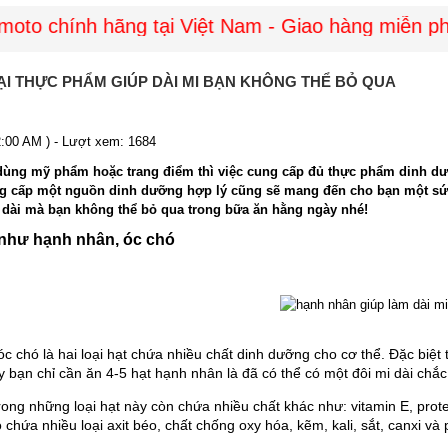
o chính hãng tại Việt Nam - Giao hàng miễn phí 
I THỰC PHẨM GIÚP DÀI MI BẠN KHÔNG THỂ BỎ QUA
2:00 AM ) - Lượt xem: 1684
dùng mỹ phẩm hoặc trang điểm thì việc cung cấp đủ thực phẩm dinh d
ng cấp một nguồn dinh dưỡng hợp lý cũng sẽ mang đến cho bạn một sứ
dài mà bạn không thể bỏ qua trong bữa ăn hằng ngày nhé!
 như hạnh nhân, óc chó
c chó là hai loại hạt chứa nhiều chất dinh dưỡng cho cơ thể. Đặc biệt
y bạn chỉ cần ăn 4-5 hạt hạnh nhân là đã có thể có một đôi mi dài chắc
rong những loại hạt này còn chứa nhiều chất khác như: vitamin E, prot
 chứa nhiều loại axit béo, chất chống oxy hóa, kẽm, kali, sắt, canxi và 