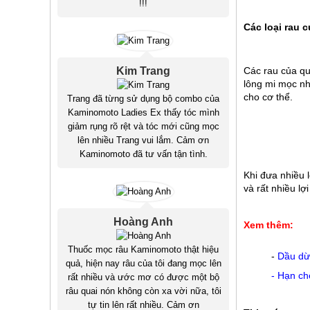
!!!
Các loại rau 
Các rau của quả
Kim Trang
lông mi mọc nh
cho cơ thể.
Trang đã từng sử dụng bộ combo của
Kaminomoto Ladies Ex thấy tóc mình
giảm rụng rõ rệt và tóc mới cũng mọc
lên nhiều Trang vui lắm. Cảm ơn
Kaminomoto đã tư vấn tận tình.
Khi đưa nhiều l
và rất nhiều lợ
Hoàng Anh
Xem thêm:
Thuốc mọc râu Kaminomoto thật hiệu
-
Dầu dừa
quả, hiện nay râu của tôi đang mọc lên
-
Hạn ch
rất nhiều và ước mơ có được một bộ
râu quai nón không còn xa vời nữa, tôi
tự tin lên rất nhiều. Cảm ơn