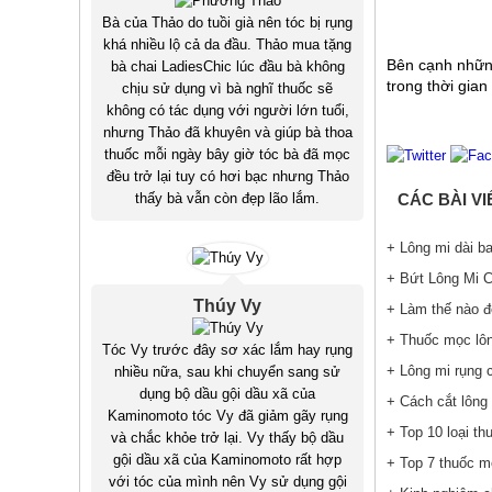
Bà của Thảo do tuồi già nên tóc bị rụng
khá nhiều lộ cả da đầu. Thảo mua tặng
Bên cạnh những
bà chai LadiesChic lúc đầu bà không
trong thời gia
chịu sử dụng vì bà nghĩ thuốc sẽ
không có tác dụng với người lớn tuổi,
nhưng Thảo đã khuyên và giúp bà thoa
thuốc mỗi ngày bây giờ tóc bà đã mọc
đều trở lại tuy có hơi bạc nhưng Thảo
CÁC BÀI V
thấy bà vẫn còn đẹp lão lắm.
+ Lông mi dài ba
+ Bứt Lông Mi 
Thúy Vy
+ Làm thế nào đ
+ Thuốc mọc lôn
Tóc Vy trước đây sơ xác lắm hay rụng
+ Lông mi rụng 
nhiều nữa, sau khi chuyển sang sử
dụng bộ dầu gội dầu xã của
+ Cách cắt lông
Kaminomoto tóc Vy đã giảm gãy rụng
+ Top 10 loại th
và chắc khỏe trở lại. Vy thấy bộ dầu
gội dầu xã của Kaminomoto rất hợp
+ Top 7 thuốc mọ
với tóc của mình nên Vy sử dụng gội