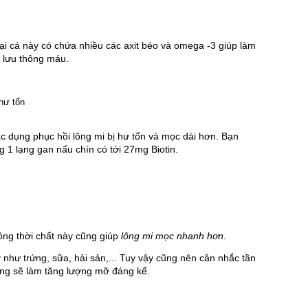
loại cá này có chứa nhiều các axit béo và omega -3 giúp làm 
g lưu thông máu.
c dụng phục hồi lông mi bị hư tổn và mọc dài hơn. Bạn 
 1 lạng gan nấu chín có tới 27mg Biotin.
ng thời chất này cũng giúp 
lông mi mọc nhanh hơn
.
hư trứng, sữa, hải sản,... Tuy vậy cũng nên cân nhắc tần 
ứng sẽ làm tăng lượng mỡ đáng kể.