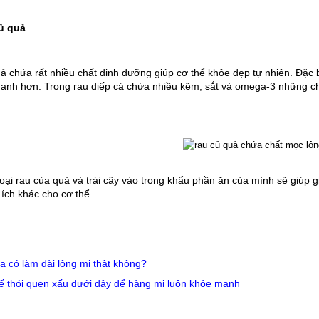
củ quả
 chứa rất nhiều chất dinh dưỡng giúp cơ thể khỏe đẹp tự nhiên. Đặc biệt
anh hơn. Trong rau diếp cá chứa nhiều kẽm, sắt và omega-3 những chấ
oại rau của quả và trái cây vào trong khẩu phần ăn của mình sẽ giúp gi
i ích khác cho cơ thể.
 có làm dài lông mi thật không?
ế thói quen xấu dưới đây để hàng mi luôn khỏe mạnh