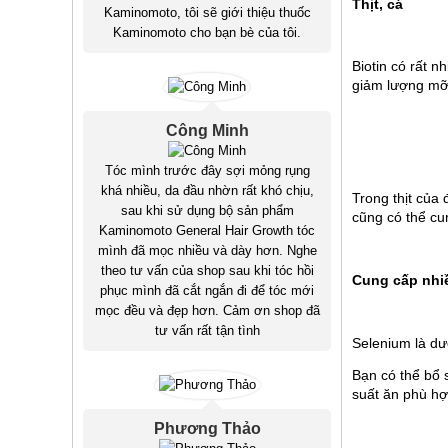
Thịt, cá 
Kaminomoto, tôi sẽ giới thiệu thuốc
Kaminomoto cho bạn bè của tôi.
Biotin có rất n
giảm lượng mỡ 
Công Minh
Tóc mình trước đây sợi mỏng rụng
khá nhiều, da đầu nhờn rất khó chịu,
Trong thịt của
sau khi sử dụng bộ sản phẩm
cũng có thể cu
Kaminomoto General Hair Growth tóc
mình đã mọc nhiều và dày hơn. Nghe
theo tư vấn của shop sau khi tóc hồi
Cung cấp nhiề
phục mình đã cắt ngắn đi để tóc mới
mọc đều và đẹp hơn. Cảm ơn shop đã
tư vấn rất tận tình
Selenium là dư
Bạn có thể bổ 
suất ăn phù hợ
Phương Thảo