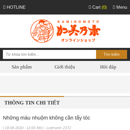
HOTLINE
Cart
(0)
Menu
Sản phẩm
Giới thiệu
Hỏi đáp
Phân phối 
THÔNG TIN CHI TIẾT
Những màu nhuộm không cần tẩy tóc
( 18-06-2020 - 12:00 AM ) - Lượt xem: 2372