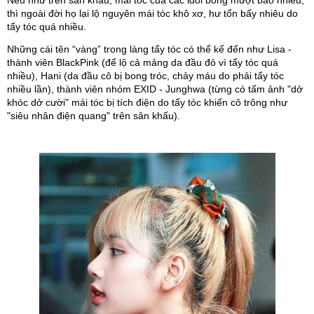
thì ngoài đời họ lại lộ nguyên mái tóc khô xơ, hư tổn bấy nhiêu do 
tẩy tóc quá nhiều. 
Những cái tên “vàng” trong làng tẩy tóc có thể kế đến như Lisa - 
thành viên BlackPink (để lộ cả mảng da đầu đỏ vì tẩy tóc quá 
nhiều), Hani (da đầu cô bị bong tróc, chảy máu do phải tẩy tóc 
nhiều lần), thành viên nhóm EXID - Junghwa (từng có tấm ảnh "dở 
khóc dở cười" mái tóc bị tích điện do tẩy tóc khiến cô trông như 
"siêu nhân điện quang" trên sân khấu).