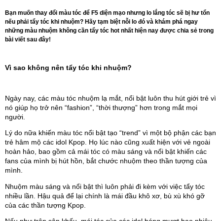
Bạn muốn thay đổi màu tóc để F5 diện mạo nhưng lo lắng tóc sẽ bị hư tổn
nếu phải tẩy tóc khi nhuộm? Hãy tạm biệt nỗi lo đó và khám phá ngay
những màu nhuộm không cần tẩy tóc hot nhất hiện nay được chia sẻ trong
bài viết sau đây!
Vì sao không nên tẩy tóc khi nhuộm?
Ngày nay, các màu tóc nhuộm lạ mắt, nổi bật luôn thu hút giới trẻ vì 
nó giúp họ trở nên “fashion”, “thời thượng” hơn trong mắt mọi 
người.
Lý do nữa khiến màu tóc nổi bật tạo “trend” vì một bộ phận các bạn 
trẻ hâm mộ các idol Kpop. Họ lúc nào cũng xuất hiện với vẻ ngoài 
hoàn hảo, bao gồm cả mái tóc có màu sáng và nổi bật khiến các 
fans của mình bị hút hồn, bắt chước nhuộm theo thần tượng của 
mình.
Nhuộm màu sáng và nổi bật thì luôn phải đi kèm với việc tẩy tóc 
nhiều lần. Hậu quả để lại chính là mái đầu khô xơ, bù xù khó gỡ 
của các thần tượng Kpop. 
Nếu như trên sân khấu, mái tóc của các idol bóng mượt bao nhiêu, 