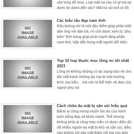
săn lùng để mua. Loại mặt nạ này có gì mà lại
được tin dùng đến vậy? Mặt nạ sủi bọt có tốt
không? Bài viết sau đây sẽ giúp bạn hiểu rõ
hơn về sản phẩm này.
Các kiểu râu đẹp nam tính
Râu không chỉ là một đặc điểm giúp phân biệt
đàn ông với đàn bà, nó còn được xem là “phụ
kiện” thời trang giúp phái mạnh tăng phần
nam tính, hấp dẫn trong mắt người đối diện.
Top 10 loại thuốc mọc lông mi tốt nhất
2023
Lông mi không những có tác dụng bảo vệ cho
đôi mắt tránh những tác hại từ môi trường:
khói, bụi bẩn,... mà còn là thể hiện vẻ đẹp của
người phụ nữ.
Cách chữa da mặt bị sần sùi hiệu quả
Bất kì ai cũng mong muốn làn da của mình
luôn trắng đẹp và khỏe mạnh. Thế nhưng
không phải ai cũng may mắn có được điều đó,
rất nhiều người da mặt bị khô và sần sùi, điều
này không chỉ gây mất thẩm mỹ mà còn ảnh