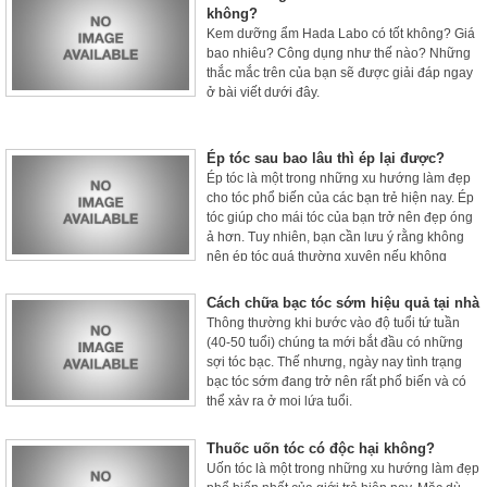
thư da.
không?
Kem dưỡng ẩm Hada Labo có tốt không? Giá
bao nhiêu? Công dụng như thế nào? Những
thắc mắc trên của bạn sẽ được giải đáp ngay
ở bài viết dưới đây.
Ép tóc sau bao lâu thì ép lại được?
Ép tóc là một trong những xu hướng làm đẹp
cho tóc phổ biến của các bạn trẻ hiện nay. Ép
tóc giúp cho mái tóc của bạn trở nên đẹp óng
ả hơn. Tuy nhiên, bạn cần lưu ý rằng không
nên ép tóc quá thường xuyên nếu không
muốn tóc nhanh hỏng.
Cách chữa bạc tóc sớm hiệu quả tại nhà
Thông thường khi bước vào độ tuổi tứ tuần
(40-50 tuổi) chúng ta mới bắt đầu có những
sợi tóc bạc. Thế nhưng, ngày nay tình trạng
bạc tóc sớm đang trở nên rất phổ biến và có
thể xảy ra ở mọi lứa tuổi.
Thuốc uốn tóc có độc hại không?
Uốn tóc là một trong những xu hướng làm đẹp