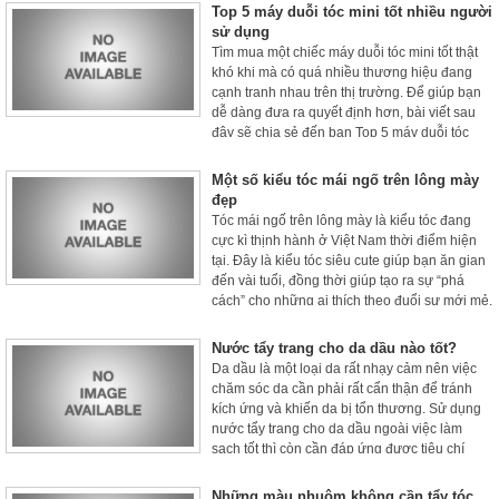
muốn duỗi tóc thì hãy tham khảo các kiểu tóc
Top 5 máy duỗi tóc mini tốt nhiều người
duỗi dễ thương được gợi ý ngay sau đây nhé!
sử dụng
Tìm mua một chiếc máy duỗi tóc mini tốt thật
khó khi mà có quá nhiều thương hiệu đang
cạnh tranh nhau trên thị trường. Để giúp bạn
dễ dàng đưa ra quyết định hơn, bài viết sau
đây sẽ chia sẻ đến bạn Top 5 máy duỗi tóc
mini tốt hiện nay để bạn tham khảo, hãy cùng
tìm hiểu nhé.
Một số kiểu tóc mái ngố trên lông mày
đẹp
Tóc mái ngố trên lông mày là kiểu tóc đang
cực kì thịnh hành ở Việt Nam thời điểm hiện
tại. Đây là kiểu tóc siêu cute giúp bạn ăn gian
đến vài tuổi, đồng thời giúp tạo ra sự “phá
cách” cho những ai thích theo đuổi sự mới mẻ.
Nếu bạn đang có ý định để tóc mái ngố trên
chân mày thì hãy tham khảo một số kiểu tóc
Nước tẩy trang cho da dầu nào tốt?
đẹp được chia sẻ trong bài viết sau đây nhé!
Da dầu là một loại da rất nhạy cảm nên việc
chăm sóc da cần phải rất cẩn thận để tránh
kích ứng và khiến da bị tổn thương. Sử dụng
nước tẩy trang cho da dầu ngoài việc làm
sạch tốt thì còn cần đáp ứng được tiêu chí
không gây khô, nhờn rít đồng thời phù hợp với
từng vấn đề như mụn hay nhạy cảm. Nếu bạn
Những màu nhuộm không cần tẩy tóc