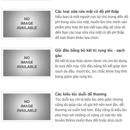
hưởng đến chất lượng cuộc sống. Để giúp chị
em khắc phục tình trạng trên, bài viết sau đây
Các loại sữa rửa mặt có độ pH thấp
sẽ bật mí cho chị em cách chữa da mặt bị sần
Nếu bạn là một người cực kỳ chú trọng đến độ
sùi hiệu quả để chị em tham khảo.
pH trong sữa rửa mặt, muốn tìm cho mình sản
phẩm phù hợp thì bài viết sau đây sẽ chia sẻ
đến bạn các loại sữa rửa mặt có độ pH thấp
để bạn tham khảo lựa chọn.
Gội đầu bằng bồ kết trị rụng tóc - sạch
gàu
Bồ kết là loại thảo dược được chị em tin dùng
từ xưa đến nay. Gội đầu bằng bồ kết giúp làm
sạch da đầu, mượt tóc, tóc chắc khỏe hay tình
trạng giảm gãy rụng tóc.
Các kiểu tóc duỗi dễ thương
Tóc duỗi tuy chỉ là kiểu tóc đơn giản nhưng
cũng đủ giúp các cô gái trở nên tươi tắn, dễ
thương và cuốn hút hơn. Đây cũng là kiểu tóc
phù hợp với những cô nàng có mái tóc dài
truyền thống muốn thay đổi hoặc phá cách
một chút để làm mới bản thân. Nếu bạn đang