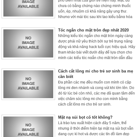
phổ biến nhất của giới trẻ hiện nay. Mặc dù
chưa có bằng chứng nào chứng minh thuốc
uốn, ép, nhuộm có khả năng gây ung thư.
Nhưng với mái tóc sau khi tạo kiểu bằng hóa
chất, nếu không được chăm sóc cẩn thận và
đúng cách thì sẽ rất dễ bị hư tổn nặng, tóc khô
Tóc ngắn cho mặt tròn đẹp nhất 2020
xơ, chẻ ngọn, thậm chí là rụng tóc.
Những kiểu tóc ngắn cho mặt tròn ngày càng
được phái nữ yêu thích bởi sự trẻ trung năng
động và khả năng hack tuổi cực hiệu quả. Hãy
tham khảo bài viết dưới đây để lựa chọn cho
mình các kiểu tóc ngắn cho mặt tròn dẫn đầu
xu hướng tóc năm 2020.
Cách cắt lông mi cho trẻ sơ sinh ba mẹ
cần biết
Đa phần các mẹ đều muốn con mình có cặp
lông mi đen nhánh và cong vút khi lớn lên. Do
đó từ lúc bé còn nhỏ, các mẹ đã quan tâm đến
việc chăm sóc lông mi cho con mình bằng
cách cắt lông mi cho trẻ sơ sinh.
Mặt nạ sủi bọt có tốt không?
Là trào lưu xuất hiện cách đây 5 năm, thế
nhưng ở thời điểm hiện tại mặt nạ sủi bọt vẫn
đang cực kì hot và được các tín đồ làm đẹp