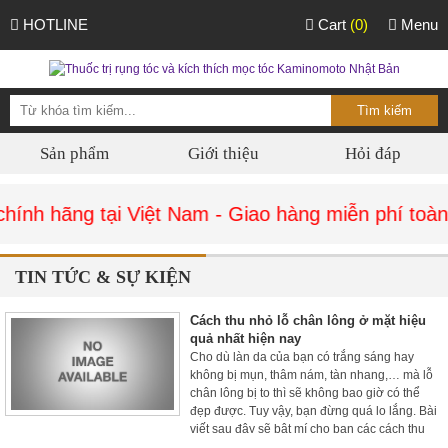
HOTLINE
Cart
(0)
Menu
Sản phẩm
Giới thiệu
Hỏi đáp
nh hãng tại Việt Nam - Giao hàng miễn phí toàn 
TIN TỨC & SỰ KIỆN
Cách thu nhỏ lỗ chân lông ở mặt hiệu
quả nhất hiện nay
Cho dù làn da của bạn có trắng sáng hay
không bị mụn, thâm nám, tàn nhang,… mà lỗ
chân lông bị to thì sẽ không bao giờ có thể
đẹp được. Tuy vậy, bạn đừng quá lo lắng. Bài
viết sau đây sẽ bật mí cho bạn các cách thu
nhỏ lỗ chân lông ở mặt hiệu quả nhất hiện