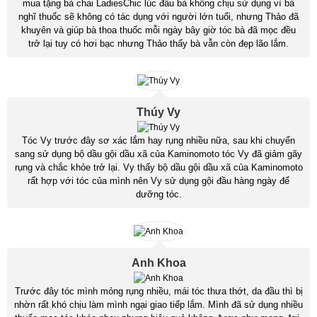
mua tặng bà chai LadiesChic lúc đầu bà không chịu sử dụng vì bà
nghĩ thuốc sẽ không có tác dụng với người lớn tuổi, nhưng Thảo đã
khuyên và giúp bà thoa thuốc mỗi ngày bây giờ tóc bà đã mọc đều
trở lại tuy có hơi bạc nhưng Thảo thấy bà vẫn còn đẹp lão lắm.
Thúy Vy
Tóc Vy trước đây sơ xác lắm hay rụng nhiều nữa, sau khi chuyển
sang sử dụng bộ dầu gội dầu xã của Kaminomoto tóc Vy đã giảm gãy
rụng và chắc khỏe trở lại. Vy thấy bộ dầu gội dầu xã của Kaminomoto
rất hợp với tóc của mình nên Vy sử dụng gội đầu hàng ngày để
dưỡng tóc.
Anh Khoa
Trước đây tóc mình mỏng rụng nhiều, mái tóc thưa thớt, da đầu thì bị
nhờn rất khó chịu làm mình ngại giao tiếp lắm. Mình đã sử dụng nhiều