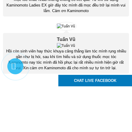
Kaminomoto Ladies EX giờ đây tóc mình đã mọc đều trở lại mình vui
lắm. Cảm ơn Kaminomoto
Tuấn Vũ
Hồi còn sinh viên hay thức khuya căng thẳng làm tóc mình rụng nhiều
gần như bị hói, sau khi tìm hiểu và sử dụng thuốc mọc tóc
Kaminomto nay tóc mình đã hồi phục lại rất nhiều mình hiện giờ rất
vui. Xin cảm ơn Kaminomoto đã cho mình sự tự tin trở lại.
CHAT LIVE FACEBOOK
Kaminomoto Nhật Bản
83 Tô Ký, P. Trung Mỹ Tây, Q12, TPHCM
Hotline :
0939.24.99.95
Email : moctocchuyennghiep@gmail.com
,
,
,
thuoc moc toc
thuoc moc long may
thuoc moc rau
thuoc moc mi