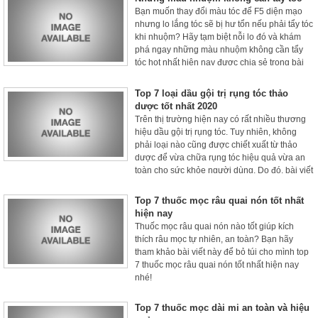
đang tìm kiếm nước tẩy trang tốt cho da dầu
Bạn muốn thay đổi màu tóc để F5 diện mạo
(nhờn) thì bài viết sau đây sẽ gợi ý cho bạn
nhưng lo lắng tóc sẽ bị hư tổn nếu phải tẩy tóc
những sản phẩm phù hợp.
khi nhuộm? Hãy tạm biệt nỗi lo đó và khám
phá ngay những màu nhuộm không cần tẩy
tóc hot nhất hiện nay được chia sẻ trong bài
viết sau đây!
Top 7 loại dầu gội trị rụng tóc thảo
dược tốt nhất 2020
Trên thị trường hiện nay có rất nhiều thương
hiệu dầu gội trị rụng tóc. Tuy nhiên, không
phải loại nào cũng được chiết xuất từ thảo
dược để vừa chữa rụng tóc hiệu quả vừa an
toàn cho sức khỏe người dùng. Do đó, bài viết
sau đây sẽ tổng hợp và chia sẻ đến bạn top 7
loại dầu gội trị rụng tóc thảo dược tốt nhất
Top 7 thuốc mọc râu quai nón tốt nhất
2020 để bạn mua và sử dụng.
hiện nay
Thuốc mọc râu quai nón nào tốt giúp kích
thích râu mọc tự nhiên, an toàn? Bạn hãy
tham khảo bài viết này để bỏ túi cho mình top
7 thuốc mọc râu quai nón tốt nhất hiện nay
nhé!
Top 7 thuốc mọc dài mi an toàn và hiệu