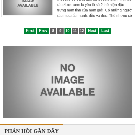
râu được xem là yếu tố số 2 thể hiện đặc
trưng nam tính của nam giới. Có những người
râu mọc rất nhanh, đều và đẹp. Thế nhưng có
không ít người râu mọc chậm, hàm râu chỉ lún
phún vài cọng trông chẳng chuẩn men chút
First
Prev
Next
Last
8
9
10
11
12
nào. Vậy làm sao để râu mọc nhanh? Bạn hãy
tham khảo những cách kích thích mọc râu
hiệu quả được chúng tôi chia sẻ trong bài viết
sau đây.
PHẢN HỒI GẦN ĐÂY