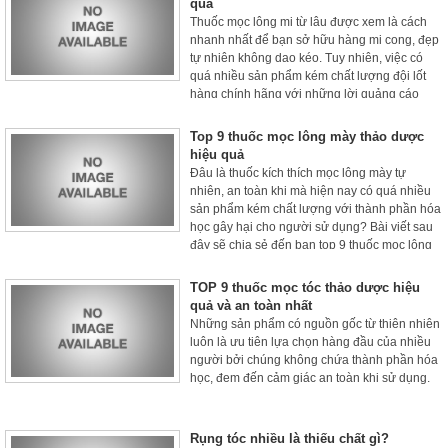
quả
Thuốc mọc lông mi từ lâu được xem là cách
nhanh nhất để bạn sở hữu hàng mi cong, đẹp
tự nhiên không dao kéo. Tuy nhiên, việc có
quá nhiều sản phẩm kém chất lượng đội lốt
hàng chính hãng với những lời quảng cáo
hấp đã khiến cho không ít chị em mua dùng
và bị dị ứng, thậm chí bị rụng mi hoàn toàn.
Top 9 thuốc mọc lông mày thảo dược
Để giúp chị em lựa chọn được sản phẩm uy
hiệu quả
tín, chất lượng. Bài viết sau đây sẽ gợi ý top 7
Đâu là thuốc kích thích mọc lông mày tự
thuốc mọc dài mi an toàn và hiệu quả nhất
nhiên, an toàn khi mà hiện nay có quá nhiều
hiện nay để chị em tham khảo.
sản phẩm kém chất lượng với thành phần hóa
học gây hại cho người sử dụng? Bài viết sau
đây sẽ chia sẻ đến bạn top 9 thuốc mọc lông
mày thảo dược hiệu quả và an toàn nhất để
bạn tham khảo.
TOP 9 thuốc mọc tóc thảo dược hiệu
quả và an toàn nhất
Những sản phẩm có nguồn gốc từ thiên nhiên
luôn là ưu tiên lựa chọn hàng đầu của nhiều
người bởi chúng không chứa thành phần hóa
học, đem đến cảm giác an toàn khi sử dụng.
Rụng tóc nhiều là thiếu chất gì?