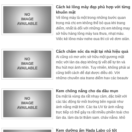
nay để làn da của bạn trở nên đẹp hoàn hảo,
Cách kẻ lông mày đẹp phù hợp với từng
hãy cùng khám phá nhé!
khuôn mặt
Vẽ lông mày là một trong những bước quan
trọng mà chị em không thể bỏ qua khi trang
điểm, nhất là đối với những chị em không may
sở hữu hàng lông mày lưa thưa, nhạt màu.
Việc kẻ lông mày nghe qua thì có vẻ đơn giản,
tuy nhiên kẻ sao để lông mày đẹp và tự nhiên
là điều không phải ai cũng làm được. Hãy
Cách chăm sóc da mặt tại nhà hiệu quả
tham khảo áp dụng cách kẻ lông mày đẹp
Ai cũng có mơ ước sở hữu một gương mặt
dưới đây trở nên xinh đẹp và tự tin hơn mỗi
mộc với làn da đẹp không tỳ vết để tự tin và
ngày nhé!
thu hút mọi ánh nhìn. Tuy nhiên, không phải ai
cũng biết cách để đạt được điều đó. Với
những chuyên gia trang điểm hay các beauty
blogger thì việc chăm sóc da tại nhà là điều vô
cùng giản đơn.
Kem chống nắng cho da dầu mụn
Da mặt là vùng da rất nhạy cảm, đặc biệt với
các tác động từ môi trường bên ngoài như
ánh nắng mặt trời. Các tia UV từ ánh nắng
trực tiếp có thể gây ra rất nhiều phiền toái cho
làn da, làm da bị thâm sạm, cháy nắng, khô
ráp, bong tróc, khiến cho quá trình lão hóa da
diễn ra nhanh hơn, thậm chí có thể gây ung
Kem dưỡng ẩm Hada Labo có tốt