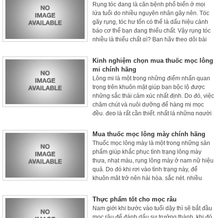
Rụng tóc đang là căn bệnh phổ biến ở mọi
lứa tuổi do nhiều nguyên nhân gây nên. Tóc
gãy rụng, tóc hư tổn có thể là dấu hiệu cảnh
báo cơ thể bạn đang thiếu chất. Vậy rụng tóc
nhiều là thiếu chất gì? Bạn hãy theo dõi bài
viết này để có được những thông tin cần thiết
nhé!
Kinh nghiệm chọn mua thuốc mọc lông
mi chính hãng
Lông mi là một trong những điểm nhấn quan
trọng trên khuôn mặt giúp bạn bộc lộ được
những sắc thái cảm xúc nhất định. Do đó, việc
chăm chút và nuôi dưỡng để hàng mi mọc
đều, đẹp là rất cần thiết, nhất là những người
không may sở hữu hàng mi thưa, ngắn, nhạt
màu.
Mua thuốc mọc lông mày chính hãng
Thuốc mọc lông mày là một trong những sản
phẩm giúp khắc phục tình trạng lông mày
thưa, nhạt màu, rụng lông mày ở nam nữ hiệu
quả. Do đó khi rơi vào tình trạng này, để
khuôn mặt trở nên hài hòa, sắc nét, nhiều
người đã tìm đến thuốc mọc lông mày với
mong muốn nhanh chóng sở hữu cặp chân
Thực phẩm tốt cho mọc râu
mày như mong muốn.
Nam giới khi bước vào tuổi dậy thì sẽ bắt đầu
mọc râu để đánh dấu sự trưởng thành, khi đó