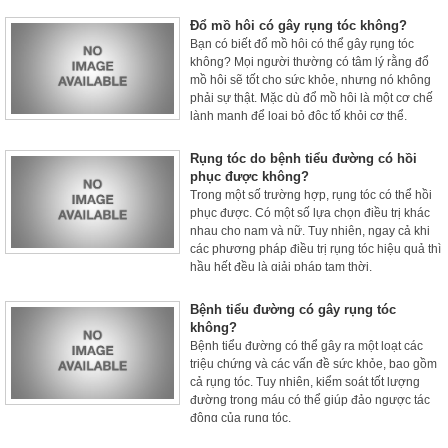
ở thời kỳ mãn kinh nhé.
Đổ mồ hôi có gây rụng tóc không?
Bạn có biết đổ mồ hôi có thể gây rụng tóc
không? Mọi người thường có tâm lý rằng đổ
mồ hôi sẽ tốt cho sức khỏe, nhưng nó không
phải sự thật. Mặc dù đổ mồ hôi là một cơ chế
lành mạnh để loại bỏ độc tố khỏi cơ thể,
nhưng mồ hôi quá nhiều có thể gây hại cho
tóc và da đầu vì mồ hôi chứa axit lactic.
Rụng tóc do bệnh tiểu đường có hồi
phục được không?
Trong một số trường hợp, rụng tóc có thể hồi
phục được. Có một số lựa chọn điều trị khác
nhau cho nam và nữ. Tuy nhiên, ngay cả khi
các phương pháp điều trị rụng tóc hiệu quả thì
hầu hết đều là giải pháp tạm thời.
Bệnh tiểu đường có gây rụng tóc
không?
Bệnh tiểu đường có thể gây ra một loạt các
triệu chứng và các vấn đề sức khỏe, bao gồm
cả rụng tóc. Tuy nhiên, kiểm soát tốt lượng
đường trong máu có thể giúp đảo ngược tác
động của rụng tóc.