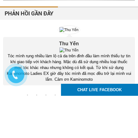
PHẢN HỒI GẦN ĐÂY
Thu Yến
Tóc mình rụng nhiều làm lộ cả da trên đỉnh đầu làm mình thiếu tự tin
khi giao tiếp với khách hàng. Mặc dù đã sử dụng nhiều loại thuốc
mọc tóc khác nhau nhưng không có kết quả. Từ khi sử dụng
Kaminomoto Ladies EX giờ đây tóc mình đã mọc đều trở lại mình vui
lắm. Cảm ơn Kaminomoto
CHAT LIVE FACEBOOK
Kaminomoto Nhật Bản
83 Tô Ký, P. Trung Mỹ Tây, Q12, TPHCM
Hotline :
0939.24.99.95