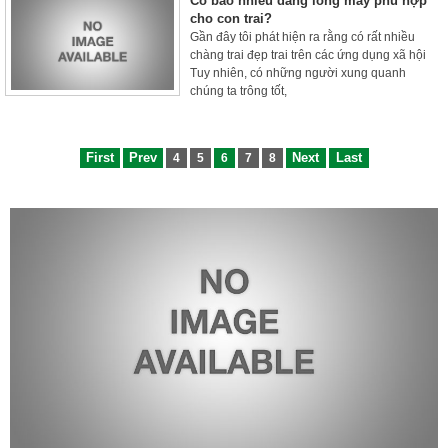
Có bao nhiêu dáng lông mày phù hợp
cho con trai?
Gần đây tôi phát hiện ra rằng có rất nhiều
chàng trai đẹp trai trên các ứng dụng xã hội
Tuy nhiên, có những người xung quanh
chúng ta trông tốt,
First
Prev
Next
Last
4
5
6
7
8