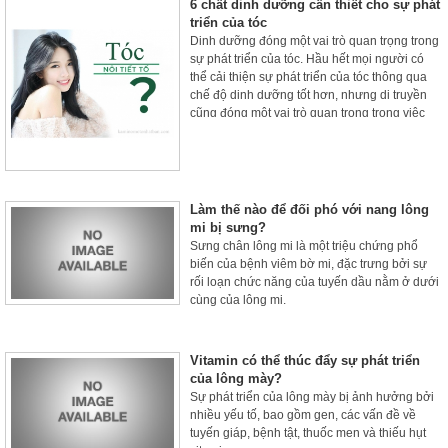
6 chất dinh dưỡng cần thiết cho sự phát
triển của tóc
Dinh dưỡng đóng một vai trò quan trọng trong
sự phát triển của tóc. Hầu hết mọi người có
thể cải thiện sự phát triển của tóc thông qua
chế độ dinh dưỡng tốt hơn, nhưng di truyền
cũng đóng một vai trò quan trọng trong việc
điều chỉnh các đặc điểm khác nhau của tóc có
thể quan sát được như màu sắc và độ dài.
Làm thế nào để đối phó với nang lông
mi bị sưng?
Sưng chân lông mi là một triệu chứng phổ
biến của bệnh viêm bờ mi, đặc trưng bởi sự
rối loạn chức năng của tuyến dầu nằm ở dưới
cùng của lông mi.
Vitamin có thể thúc đẩy sự phát triển
của lông mày?
Sự phát triển của lông mày bị ảnh hưởng bởi
nhiều yếu tố, bao gồm gen, các vấn đề về
tuyến giáp, bệnh tật, thuốc men và thiếu hụt