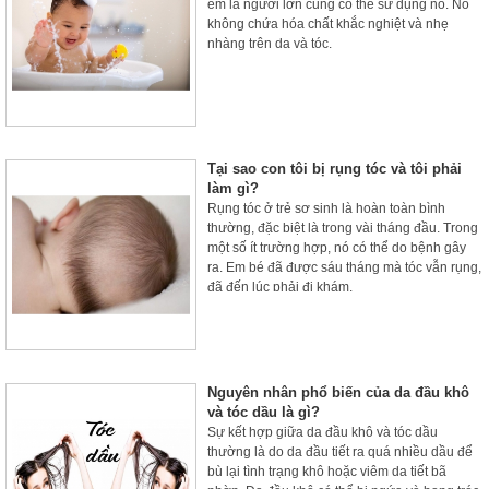
em là người lớn cũng có thể sử dụng nó. Nó
không chứa hóa chất khắc nghiệt và nhẹ
nhàng trên da và tóc.
Tại sao con tôi bị rụng tóc và tôi phải
làm gì?
Rụng tóc ở trẻ sơ sinh là hoàn toàn bình
thường, đặc biệt là trong vài tháng đầu. Trong
một số ít trường hợp, nó có thể do bệnh gây
ra. Em bé đã được sáu tháng mà tóc vẫn rụng,
đã đến lúc phải đi khám.
Nguyên nhân phổ biến của da đầu khô
và tóc dầu là gì?
Sự kết hợp giữa da đầu khô và tóc dầu
thường là do da đầu tiết ra quá nhiều dầu để
bù lại tình trạng khô hoặc viêm da tiết bã