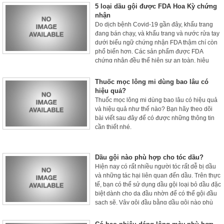
5 loại dầu gội được FDA Hoa Kỳ chứng
nhận
Do dịch bệnh Covid-19 gần đây, khẩu trang
đang bán chạy, và khẩu trang và nước rửa tay
dưới biểu ngữ chứng nhận FDA thậm chí còn
phổ biến hơn. Các sản phẩm được FDA
chứng nhận đều thể hiện sự an toàn, hiệu
quả, chất lượng và khoa học.
Thuốc mọc lông mi dùng bao lâu có
hiệu quả?
Thuốc mọc lông mi dùng bao lâu có hiệu quả
và hiệu quả như thế nào? Bạn hãy theo dõi
bài viết sau đây để có được những thông tin
cần thiết nhé.
Dầu gội nào phù hợp cho tóc dầu?
Hiện nay có rất nhiều người tóc rất dễ bị dầu
và những tác hại liên quan đến dầu. Trên thực
tế, bạn có thể sử dụng dầu gội loại bỏ dầu đặc
biệt dành cho da đầu nhờn để có thể gội đầu
sạch sẽ. Vậy gội đầu bằng dầu gội nào phù
hợp, khi gội đầu bằng dầu gội cần chú ý điều
gì?