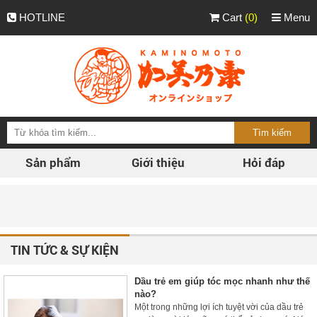
HOTLINE
Cart
(0)
Menu
Sản phẩm
Giới thiệu
Hỏi đáp
Ph
TIN TỨC & SỰ KIỆN
Dầu trẻ em giúp tóc mọc nhanh như thế
nào?
Một trong những lợi ích tuyệt vời của dầu trẻ