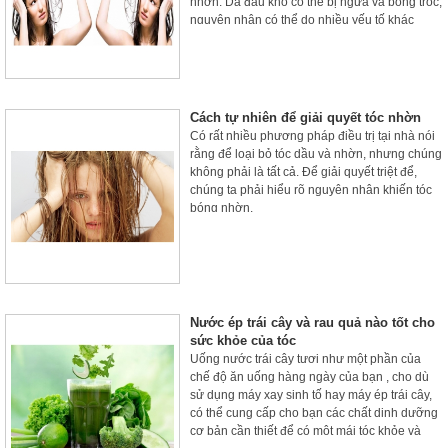
nhờn. Da đầu khô có thể bị ngứa và bong tróc,
nguyên nhân có thể do nhiều yếu tố khác
nhau, bao gồm việc làm sạch quá thường
xuyên, nhiệt độ và chất lượng nước và thời
tiết.
Cách tự nhiên để giải quyết tóc nhờn
Có rất nhiều phương pháp điều trị tại nhà nói
rằng để loại bỏ tóc dầu và nhờn, nhưng chúng
không phải là tất cả. Để giải quyết triệt để,
chúng ta phải hiểu rõ nguyên nhân khiến tóc
bóng nhờn.
Nước ép trái cây và rau quả nào tốt cho
sức khỏe của tóc
Uống nước trái cây tươi như một phần của
chế độ ăn uống hàng ngày của bạn , cho dù
sử dụng máy xay sinh tố hay máy ép trái cây,
có thể cung cấp cho bạn các chất dinh dưỡng
cơ bản cần thiết để có một mái tóc khỏe và