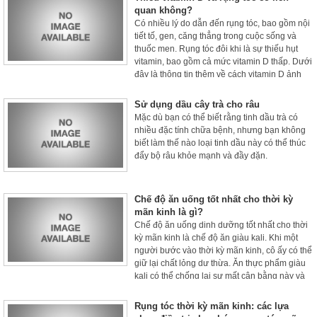
quan không?
Có nhiều lý do dẫn đến rụng tóc, bao gồm nội
tiết tố, gen, căng thẳng trong cuộc sống và
thuốc men. Rụng tóc đôi khi là sự thiếu hụt
vitamin, bao gồm cả mức vitamin D thấp. Dưới
đây là thông tin thêm về cách vitamin D ảnh
hưởng đến rụng tóc và cách đối phó nó.
Sử dụng dầu cây trà cho râu
Mặc dù bạn có thể biết rằng tinh dầu trà có
nhiều đặc tính chữa bệnh, nhưng bạn không
biết làm thế nào loại tinh dầu này có thể thúc
đẩy bộ râu khỏe mạnh và đầy đặn.
Chế độ ăn uống tốt nhất cho thời kỳ
mãn kinh là gì?
Chế độ ăn uống dinh dưỡng tốt nhất cho thời
kỳ mãn kinh là chế độ ăn giàu kali. Khi một
người bước vào thời kỳ mãn kinh, cô ấy có thể
giữ lại chất lỏng dư thừa. Ăn thực phẩm giàu
kali có thể chống lại sự mất cân bằng này và
giúp giảm bớt sự khó chịu của chứng đầy hơi.
Rụng tóc thời kỳ mãn kinh: các lựa