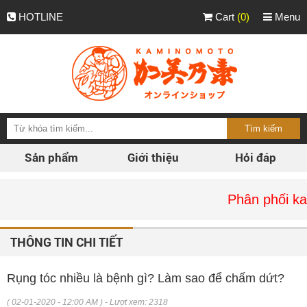
HOTLINE
Cart
(0)
Menu
Sản phẩm
Giới thiệu
Hỏi đáp
Phân phối kaminomo
THÔNG TIN CHI TIẾT
Rụng tóc nhiều là bệnh gì? Làm sao để chấm dứt?
( 02-01-2020 - 12:00 AM ) - Lượt xem: 2318