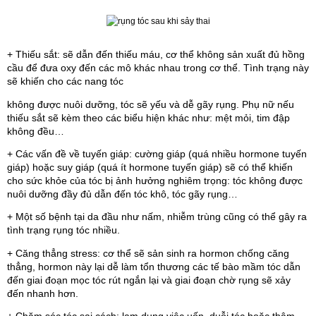
+ Thiếu sắt: sẽ dẫn đến thiếu máu, cơ thể không sản xuất đủ hồng 
cầu để đưa oxy đến các mô khác nhau trong cơ thể. Tình trạng này 
sẽ khiến cho các nang tóc
không được nuôi dưỡng, tóc sẽ yếu và dễ gãy rụng. Phụ nữ nếu 
thiếu sắt sẽ kèm theo các biểu hiện khác như: mệt mỏi, tim đập 
không đều…
+ Các vấn đề về tuyến giáp: cường giáp (quá nhiều hormone tuyến 
giáp) hoặc suy giáp (quá ít hormone tuyến giáp) sẽ có thể khiến 
cho sức khỏe của tóc bị ảnh hưởng nghiêm trọng: tóc không được 
nuôi dưỡng đầy đủ dẫn đến tóc khô, tóc gãy rụng…
+ Một số bệnh tại da đầu như nấm, nhiễm trùng cũng có thể gây ra 
tình trạng rụng tóc nhiều.
+ Căng thẳng stress: cơ thể sẽ sản sinh ra hormon chống căng 
thẳng, hormon này lại dễ làm tổn thương các tế bào mầm tóc dẫn 
đến giai đoạn mọc tóc rút ngắn lại và giai đoạn chờ rụng sẽ xảy 
đến nhanh hơn.
+ Chăm sóc tóc sai cách: lạm dụng việc uốn, duỗi tóc hoặc thậm 