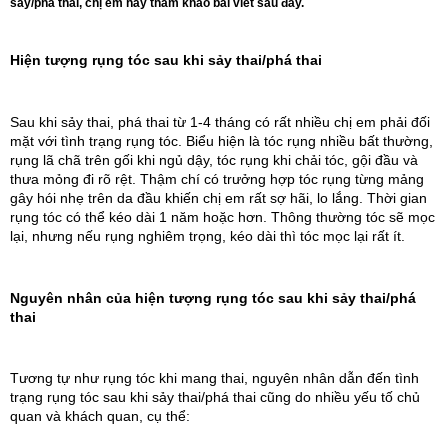
sảy/phá thai, chị em hãy tham khảo bài viết sau đây.
Hiện tượng rụng tóc sau khi sảy thai/phá thai
Sau khi sảy thai, phá thai từ 1-4 tháng có rất nhiều chị em phải đối 
mặt với tình trạng rụng tóc. Biểu hiện là tóc rụng nhiều bất thường, 
rụng lã chã trên gối khi ngủ dậy, tóc rụng khi chải tóc, gội đầu và 
thưa mỏng đi rõ rệt. Thậm chí có trưởng hợp tóc rụng từng mảng 
gây hói nhẹ trên da đầu khiến chị em rất sợ hãi, lo lắng. Thời gian 
rụng tóc có thể kéo dài 1 năm hoặc hơn. Thông thường tóc sẽ mọc 
lại, nhưng nếu rụng nghiêm trọng, kéo dài thì tóc mọc lại rất ít.
Nguyên nhân của hiện tượng rụng tóc sau khi sảy thai/phá 
thai
Tương tự như rụng tóc khi mang thai, nguyên nhân dẫn đến tình 
trạng rụng tóc sau khi sảy thai/phá thai cũng do nhiều yếu tố chủ 
quan và khách quan, cụ thể: