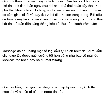
Giữ tinh thần thoải mái, suy nghĩ tích cực: Dẫu biết rất khó để có 
thể ổn định tinh thần ngay sau khi nạo phá thai hoặc sẩy thai. Nạo 
phá thai khiến chị em lo lắng, sợ hãi và bị ám ảnh; nhiều người sẽ 
có cảm giác tội lỗi và day dứt vì bỏ đi đứa con trong bụng. Bởi nếu 
để tâm lý này kéo dài sẽ khiến chị em lúc nào cũng trong trạng thái 
bất ổn, dễ dẫn đến căng thẳng kéo dài lâu dần thành trầm cảm.
Massage da đầu bằng một số loại dầu tự nhiên như: dầu dừa, dầu 
oliu, giúp tóc được nuôi dưỡng tốt hơn cũng như bảo vệ mái tóc 
khỏi các tác nhân gây hại từ môi trường.
Gội đầu bằng dầu gội thảo dược vừa giúp trị rụng tóc, kích thích 
mọc tóc vừa giúp trị gàu, trị ngứa da đầu.