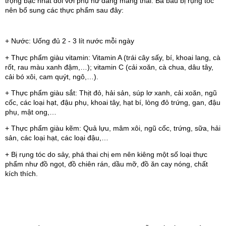
trọng bậc nhất đối với phụ nữ đang mang thai. Bà bầu bị rụng tóc 
nên bổ sung các thực phẩm sau đây:
+ Nước: Uống đủ 2 - 3 lít nước mỗi ngày
+ Thực phẩm giàu vitamin: Vitamin A (trái cây sấy, bí, khoai lang, cà 
rốt, rau màu xanh đậm,…); vitamin C (cải xoăn, cà chua, dâu tây, 
cải bó xôi, cam quýt, ngô,…).
+ Thực phẩm giàu sắt: Thịt đỏ, hải sản, súp lơ xanh, cải xoăn, ngũ 
cốc, các loại hạt, đậu phụ, khoai tây, hạt bí, lòng đỏ trứng, gan, đậu 
phụ, mật ong,…
+ Thực phẩm giàu kẽm: Quả lựu, mâm xôi, ngũ cốc, trứng, sữa, hải 
sản, các loại hạt, các loại đậu,…
+ Bị rụng tóc do sảy, phá thai chị em nên kiêng một số loại thực 
phẩm như đồ ngọt, đồ chiên rán, dầu mỡ, đồ ăn cay nóng, chất 
kích thích.