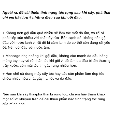
Ngoài ra, để cải thiện tình trạng tóc rụng sau khi sảy, phá thai 
chị em hãy lưu ý những điều sau khi gội đầu:
+ Không nên gội đầu quá nhiều sẽ làm tóc mất độ ẩm, xơ rối vì 
phải tiếp xúc nhiều với chất tẩy rửa. Bên cạnh đó, không nên gội 
đầu với nước lạnh vì rất dễ bị cảm lạnh do cơ thể còn đang rất yếu 
ớt. Nên gội đầu với nước ấm.
+ Massage nhẹ nhàng khi gội đầu, không cào mạnh da đầu bằng 
móng tay hay vò rối thân tóc khi gội vì dễ làm da đầu bị tổn thương, 
trầy xước, còn mái tóc thì gãy rụng nhiều hơn.
+ Hạn chế sử dụng máy sấy tóc hay các sản phẩm làm đẹp tóc 
chứa nhiều hóa chất gây hại tóc và da đầu.
Nếu sau khi sảy thai/phá thai bị rụng tóc, chị em hãy tham khảo 
một số lời khuyên trên để cải thiện phần nào tình trạng tóc rụng 
của mình nhé.