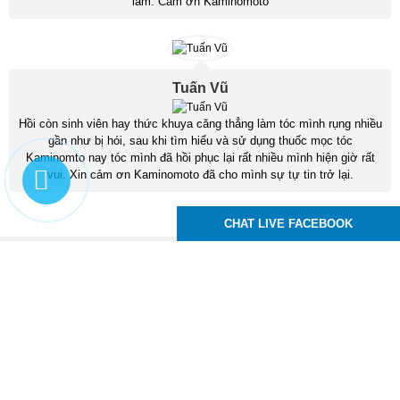
lắm. Cảm ơn Kaminomoto
Tuấn Vũ
Hồi còn sinh viên hay thức khuya căng thẳng làm tóc mình rụng nhiều
gần như bị hói, sau khi tìm hiểu và sử dụng thuốc mọc tóc
Kaminomto nay tóc mình đã hồi phục lại rất nhiều mình hiện giờ rất
vui. Xin cảm ơn Kaminomoto đã cho mình sự tự tin trở lại.
CHAT LIVE FACEBOOK
Kaminomoto Nhật Bản
83 Tô Ký, P. Trung Mỹ Tây, Q12, TPHCM
Hotline :
0939.24.99.95
Email : moctocchuyennghiep@gmail.com
,
,
,
thuoc moc toc
thuoc moc long may
thuoc moc rau
thuoc moc mi
Xem phiên bản trên desktop