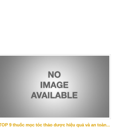
TOP 9 thuốc mọc tóc thảo dược hiệu quả và an toàn...