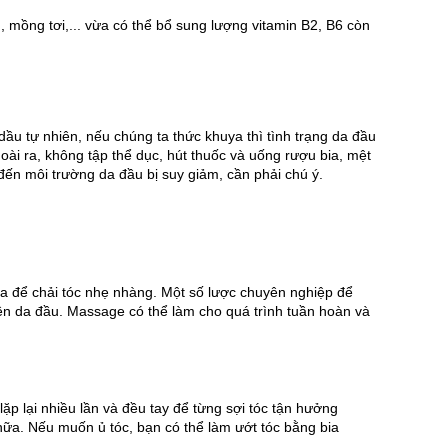
 mồng tơi,... vừa có thể bổ sung lượng vitamin B2, B6 còn 
ầu tự nhiên, nếu chúng ta thức khuya thì tình trạng da đầu 
oài ra, không tập thể dục, hút thuốc và uống rượu bia, mệt 
đến môi trường da đầu bị suy giảm, cần phải chú ý.
a để chải tóc nhẹ nhàng. Một số lược chuyên nghiệp để 
rên da đầu. Massage có thể làm cho quá trình tuần hoàn và 
p lại nhiều lần và đều tay để từng sợi tóc tận hưởng 
nữa. Nếu muốn ủ tóc, bạn có thể làm ướt tóc bằng bia 