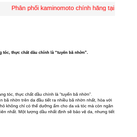
Phân phối kaminomoto chính hãng tại Việt Nam 
g tóc, thực chất dầu chính là “tuyến bã nhờn”.
ng tóc, thực chất dầu chính là “tuyến bã nhờn”.
 bã nhờn trên da đầu tiết ra nhiều bã nhờn nhất, hòa với 
nhỏ không chỉ có thể dưỡng ẩm cho da và tóc mà còn ngăn 
iên nhất. Một lượng dầu nhất định sẽ bảo vệ da, nhưng tiết 