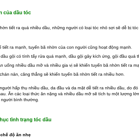
 của dầu tóc
hờn tiết ra quá nhiều dầu, những người có loại tóc nhỏ sợi sẽ dễ bị t
 tố tiết ra mạnh, tuyến bã nhờn của con người cũng hoạt động mạnh.
dầu gội có tính tẩy rửa quá mạnh, dầu gội gây kích ứng, gội đầu quá 
n uống nhiều dầu mỡ và nhiều gia vị sẽ khiến tuyến bã nhờn tiết ra m
 chán nản, căng thẳng sẽ khiến tuyến bã nhờn tiết ra nhiều hơn.
 người hấp thụ nhiều dầu, da đầu và da mặt dễ tiết ra nhiều dầu, do đó
hau. Ăn các loại thức ăn nặng và nhiều dầu mỡ sẽ tích tụ một lượng lớn 
 người bình thường.
ục tình trạng tóc dầu
 chế độ ăn nhẹ