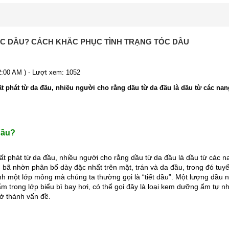
ÓC DẦU? CÁCH KHẮC PHỤC TÌNH TRẠNG TÓC DẦU
12:00 AM ) - Lượt xem: 1052
t phát từ da đầu, nhiều người cho rằng dầu từ da đầu là dầu từ các nan
dầu?
ất phát từ da đầu, nhiều người cho rằng dầu từ da đầu là dầu từ các na
 bã nhờn phân bố dày đặc nhất trên mặt, trán và da đầu, trong đó tuyến
nh một lớp mỏng mà chúng ta thường gọi là “tiết dầu”. Một lượng dầu 
m trong lớp biểu bì bay hơi, có thể gọi đây là loại kem dưỡng ẩm tự nh
rở thành vấn đề.