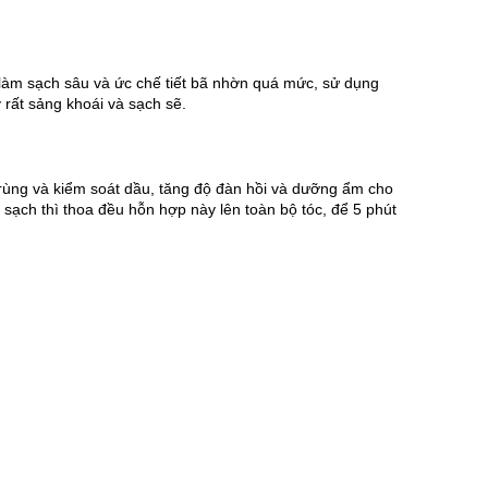
làm sạch sâu và ức chế tiết bã nhờn quá mức, sử dụng 
rất sảng khoái và sạch sẽ.
trùng và kiểm soát dầu, tăng độ đàn hồi và dưỡng ẩm cho 
ội sạch thì thoa đều hỗn hợp này lên toàn bộ tóc, để 5 phút 