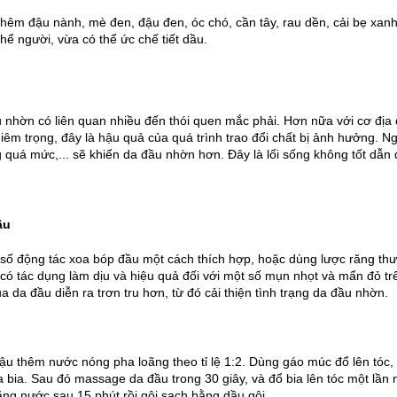
thêm đậu nành, mè đen, đậu đen, óc chó, cần tây, rau dền, cải bẹ xanh,
thể người, vừa có thể ức chế tiết dầu.
 nhờn có liên quan nhiều đến thói quen mắc phải. Hơn nữa với cơ địa d
iêm trọng, đây là hậu quả của quá trình trao đổi chất bị ảnh hưởng. Ng
 quá mức,... sẽ khiến da đầu nhờn hơn. Đây là lối sống không tốt dẫn 
ầu
số động tác xoa bóp đầu một cách thích hợp, hoặc dùng lược răng thư
ể có tác dụng làm dịu và hiệu quả đối với một số mụn nhọt và mẩn đỏ t
ủa da đầu diễn ra trơn tru hơn, từ đó cải thiện tình trạng da đầu nhờn.
u thêm nước nóng pha loãng theo tỉ lệ 1:2. Dùng gáo múc đổ lên tóc, lặ
 bia. Sau đó massage da đầu trong 30 giây, và đổ bia lên tóc một lần 
bằng nước sau 15 phút rồi gội sạch bằng dầu gội.