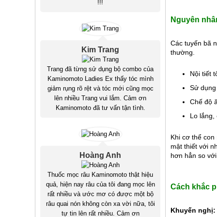
!!!
Nguyên nhân
Các tuyến bã n
Kim Trang
thường.
Trang đã từng sử dụng bộ combo của
Nội tiết
Kaminomoto Ladies Ex thấy tóc mình
Sử dụng 
giảm rụng rõ rệt và tóc mới cũng mọc
lên nhiều Trang vui lắm. Cảm ơn
Chế độ ă
Kaminomoto đã tư vấn tận tình.
Lo lắng,
Khi cơ thể con
mật thiết với n
Hoàng Anh
hơn hẳn so với
Thuốc mọc râu Kaminomoto thật hiệu
quả, hiện nay râu của tôi đang mọc lên
Cách khắc ph
rất nhiều và ước mơ có được một bộ
râu quai nón không còn xa vời nữa, tôi
Khuyến nghị:
tự tin lên rất nhiều. Cảm ơn