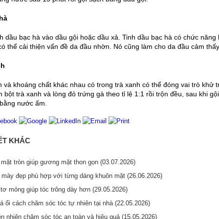
 hà
nh dầu bạc hà vào dầu gội hoặc dầu xả. Tinh dầu bạc hà có chức năng 
ó thể cải thiện vấn đề da đầu nhờn. Nó cũng làm cho da đầu cảm thấy 
nh
in và khoáng chất khác nhau có trong trà xanh có thể đóng vai trò khử 
n bột trà xanh và lòng đỏ trứng gà theo tỉ lệ 1:1 rồi trộn đều, sau khi g
i bằng nước ấm.
IẾT KHÁC
mặt tròn giúp gương mặt thon gọn (03.07.2026)
 mày đẹp phù hợp với từng dáng khuôn mặt (26.06.2026)
tơ mỏng giúp tóc trông dày hơn (29.05.2026)
á ổi cách chăm sóc tóc tự nhiên tại nhà (22.05.2026)
ên nhiên chăm sóc tóc an toàn và hiệu quả (15.05.2026)