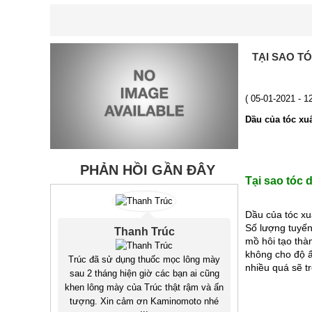
TẠI SAO T
( 05-01-2021 - 
Dầu của tóc xuấ
PHẢN HỒI GẦN ĐÂY
Tại sao tóc 
Dầu của tóc xu
Số lượng tuyến
Thanh Trúc
mồ hôi tạo thà
không cho độ ẩ
Trúc đã sử dụng thuốc mọc lông mày
nhiều quá sẽ t
sau 2 tháng hiện giờ các bạn ai cũng
khen lông mày của Trúc thật rậm và ấn
tượng. Xin cảm ơn Kaminomoto nhé