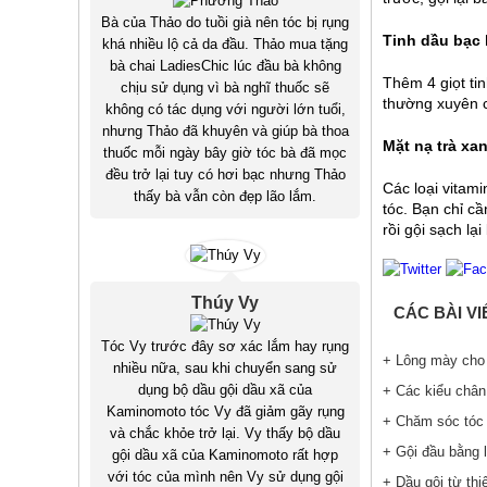
Bà của Thảo do tuồi già nên tóc bị rụng
Tinh dầu bạc
khá nhiều lộ cả da đầu. Thảo mua tặng
bà chai LadiesChic lúc đầu bà không
Thêm 4 giọt ti
chịu sử dụng vì bà nghĩ thuốc sẽ
thường xuyên c
không có tác dụng với người lớn tuổi,
nhưng Thảo đã khuyên và giúp bà thoa
Mặt nạ trà xa
thuốc mỗi ngày bây giờ tóc bà đã mọc
đều trở lại tuy có hơi bạc nhưng Thảo
Các loại vitam
thấy bà vẫn còn đẹp lão lắm.
tóc. Bạn chỉ cầ
rồi gội sạch lạ
Thúy Vy
CÁC BÀI V
Tóc Vy trước đây sơ xác lắm hay rụng
+ Lông mày cho 
nhiều nữa, sau khi chuyển sang sử
dụng bộ dầu gội dầu xã của
+ Các kiểu chân
Kaminomoto tóc Vy đã giảm gãy rụng
+ Chăm sóc tóc 
và chắc khỏe trở lại. Vy thấy bộ dầu
+ Gội đầu bằng l
gội dầu xã của Kaminomoto rất hợp
với tóc của mình nên Vy sử dụng gội
+ Dầu gội từ thi