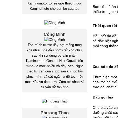
Kaminomoto, tôi sẽ giới thiệu thuốc
Bạn có thể ăn 
Kaminomoto cho bạn bè của tôi.
thiếu trong cơ 
Thói quen tốt
Công Minh
Hầu hết da đầu
sẽ đặc biệt ngh
Tóc mình trước đây sợi mỏng rụng
mỏi căng thẳng
khá nhiều, da đầu nhờn rất khó chịu,
sau khi sử dụng bộ sản phẩm
Kaminomoto General Hair Growth tóc
mình đã mọc nhiều và dày hơn. Nghe
Xoa bóp da đ
theo tư vấn của shop sau khi tóc hồi
phục mình đã cắt ngắn đi để tóc mới
Thực hiện một 
chải tóc có th
mọc đều và đẹp hơn. Cảm ơn shop đã
trao đổi chất c
tư vấn rất tận tình
Dầu gội bia
Cho bia vào chậ
dưỡng chất của
Phương Thảo
trước, gội lại 