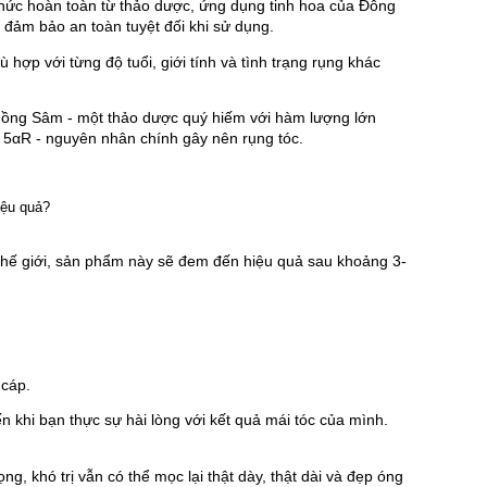
hức hoàn toàn từ thảo dược, ứng dụng tinh hoa của Đông 
 đảm bảo an toàn tuyệt đối khi sử dụng.
ợp với từng độ tuổi, giới tính và tình trạng rụng khác 
ồng Sâm - một thảo dược quý hiếm với hàm lượng lớn 
c 5αR - nguyên nhân chính gây nên rụng tóc.
 thế giới, sản phẩm này sẽ đem đến hiệu quả sau khoảng 3-
 cáp.
n khi bạn thực sự hài lòng với kết quả mái tóc của mình. 
 khó trị vẫn có thể mọc lại thật dày, thật dài và đẹp óng 