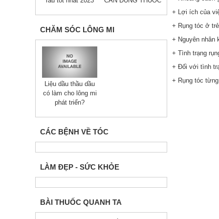
râu tốt nhất 2023
CẦN DÙNG THUỐC
+ Lợi ích của v
+ Rụng tóc ở trẻ
CHĂM SÓC LÔNG MI
+ Nguyên nhân kh
+ Tình trạng rụ
+ Đối với tình 
+ Rụng tóc từng
Liệu dầu thầu dầu
có làm cho lông mi
phát triển?
CÁC BỆNH VỀ TÓC
LÀM ĐẸP - SỨC KHỎE
BÀI THUỐC QUANH TA