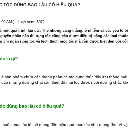
 TÓC DÙNG BAO LÂU CÓ HIỆU QUẢ?
2:00 AM ) - Lượt xem: 3072
là một quá trình lâu dài. Thế nhưng căng thẳng, ô nhiễm và các yếu tố 
nguyên nhân nào thì rụng tóc cũng cần được điều trị bằng các loại thuố
g chỉ ngăn rụng tóc và kích thích mọc tóc mà còn được biết đến với cô
c là gì?
là sản phẩm chứa các thành phần có tác dụng thúc đẩy lưu thông máu, kí
 cấp những dưỡng chất cần thiết để mái tóc được nuôi dưỡng chắc khỏ
óc dùng bao lâu có hiệu quả?
thuốc mọc tóc tốt sẽ mang đến hiệu quả mọc tóc như mong đợi. Vì vậy