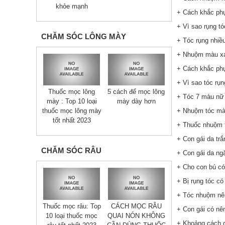
khỏe mạnh
+ Cách khắc phụ
+ Vì sao rụng tó
CHĂM SÓC LÔNG MÀY
+ Tóc rụng nhiề
+ Nhuộm màu xa
+ Cách khắc phụ
+ Vì sao tóc rụ
Thuốc mọc lông
5 cách để mọc lông
+ Tóc 7 màu nữ 
mày : Top 10 loại
mày dày hơn
+ Nhuộm tóc mà
thuốc mọc lông mày
tốt nhất 2023
+ Thuốc nhuộm 
+ Con gái da trắ
CHĂM SÓC RÂU
+ Con gái da ng
+ Cho con bú có
+ Bị rụng tóc c
+ Tóc nhuộm nên
Thuốc mọc râu: Top
CÁCH MỌC RÂU
+ Con gái có nê
10 loại thuốc mọc
QUAI NÓN KHÔNG
+ Khoảng cách g