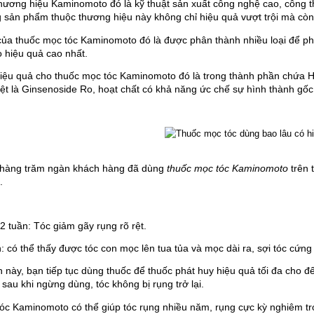
hương hiệu Kaminomoto đó là kỹ thuật sản xuất công nghệ cao, công t
g sản phẩm thuộc thương hiệu này không chỉ hiệu quả vượt trội mà còn
của thuốc mọc tóc Kaminomoto đó là được phân thành nhiều loại để phù h
 hiệu quả cao nhất.
iệu quả cho thuốc mọc tóc Kaminomoto đó là trong thành phần chứa H
iệt là Ginsenoside Ro, hoạt chất có khả năng ức chế sự hình thành gố
 hàng trăm ngàn khách hàng đã dùng 
thuốc mọc tóc Kaminomoto
 trên
.
 tuần: Tóc giảm gãy rụng rõ rệt.
: có thể thấy được tóc con mọc lên tua tủa và mọc dài ra, sợi tóc cứng
 này, bạn tiếp tục dùng thuốc để thuốc phát huy hiệu quả tối đa cho đế
sau khi ngừng dùng, tóc không bị rụng trở lại.
c Kaminomoto có thể giúp tóc rụng nhiều năm, rụng cực kỳ nghiêm trọng,