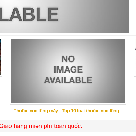
 tót gọn gàng, hoàn hảo cho buổi hẹn hò sắp tới đây?
Thuốc mọc lông mày : Top 10 loại thuốc mọc lông...
g miễn phí toàn quốc.