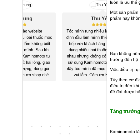
luôn là ưu thế 
Một sản phẩm t
phẩm này không
Thu Yến
ite
Tóc mình rụng nhiều làm lộ cả da trên
Hồi còn sinh v
thuốc mọc
đỉnh đầu làm mình thiếu tự tin khi giao
thẳng làm tóc 
ông biết
tiếp với khách hàng. Mặc dù đã sử
bị hói, sau 
Sau khi
dụng nhiều loại thuốc mọc tóc khác
thuốc mọc t
Bạn không nên 
moto tư
nhau nhưng không có kết quả. Từ khi
mình đã hồi 
hưởng đến hệ t
ng, giao
sử dụng Kaminomoto Ladies EX giờ
hiện giờ 
óng gói
đây tóc mình đã mọc đều trở lại mình
Kaminomoto đã
Việc điều trị r
hop nhé
vui lắm. Cảm ơn Kaminomoto
Tùy theo cơ đị
điều trị đến k
để đạt được hi
Tăng trưởng
Kaminomoto là 