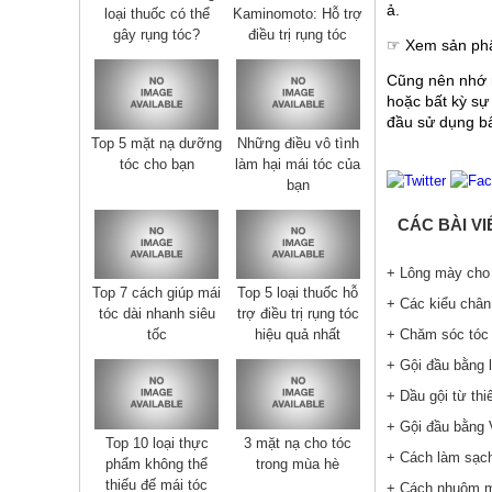
ả.
loại thuốc có thể
Kaminomoto: Hỗ trợ
gây rụng tóc?
điều trị rụng tóc
☞ Xem sản phẩ
Cũng nên nhớ r
hoặc bất kỳ sự 
đầu sử dụng bấ
Top 5 mặt nạ dưỡng
Những điều vô tình
tóc cho bạn
làm hại mái tóc của
bạn
CÁC BÀI V
+ Lông mày cho 
Top 7 cách giúp mái
Top 5 loại thuốc hỗ
+ Các kiểu chân
tóc dài nhanh siêu
trợ điều trị rụng tóc
+ Chăm sóc tóc 
tốc
hiệu quả nhất
+ Gội đầu bằng l
+ Dầu gội từ thi
+ Gội đầu bằng 
Top 10 loại thực
3 mặt nạ cho tóc
+ Cách làm sạch 
phẩm không thể
trong mùa hè
thiếu đế mái tóc
+ Cách nhuộm mà