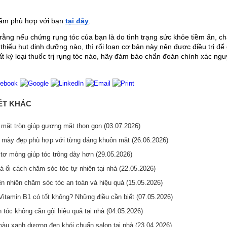
m phù hợp với bạn 
tại đây
.
ằng nếu chứng rụng tóc của bạn là do tình trạng sức khỏe tiềm ẩn, chẳn
thiếu hụt dinh dưỡng nào, thì rối loạn cơ bản này nên được điều trị để 
t kỳ loại thuốc trị rụng tóc nào, hãy đảm bảo chẩn đoán chính xác nguy
IẾT KHÁC
mặt tròn giúp gương mặt thon gọn (03.07.2026)
 mày đẹp phù hợp với từng dáng khuôn mặt (26.06.2026)
tơ mỏng giúp tóc trông dày hơn (29.05.2026)
á ổi cách chăm sóc tóc tự nhiên tại nhà (22.05.2026)
ên nhiên chăm sóc tóc an toàn và hiệu quả (15.05.2026)
Vitamin B1 có tốt không? Những điều cần biết (07.05.2026)
tóc không cần gội hiệu quả tại nhà (04.05.2026)
u xanh dương đen khói chuẩn salon tại nhà (23.04.2026)