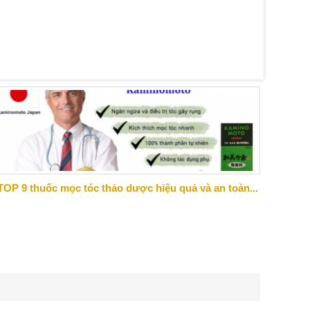
Những s
đến cảm
TOP 9 thuốc mọc tóc thảo dược hiệu quả và an toàn...