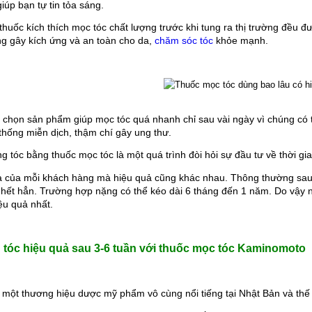
giúp bạn tự tin tỏa sáng.
huốc kích thích mọc tóc chất lượng trước khi tung ra thị trường đều đ
 gây kích ứng và an toàn cho da, 
chăm sóc tóc
 khỏe mạnh. 
Tuấn Vũ
iên hay thức khuya căng
mình rụng nhiều gần như
khi tìm hiểu và sử dụng
óc Kaminomto nay tóc
chọn sản phẩm giúp mọc tóc quá nhanh chỉ sau vài ngày vì chúng có t
phục lại rất nhiều mình
hống miễn dịch, thậm chí gây ung thư.
Thanh Trúc
rất vui. Xin cảm ơn
 cho mình sự tự tin trở
ụng tóc bằng thuốc mọc tóc là một quá trình đòi hỏi sự đầu tư về thời g
Trúc đã sử dụng thuốc mọc lông mày
lại.
a của mỗi khách hàng mà hiệu quả cũng khác nhau. Thông thường sau 3-8
sau 2 tháng hiện giờ các bạn ai cũng
hi hết hẳn. Trường hợp nặng có thể kéo dài 6 tháng đến 1 năm. Do vậ
khen lông mày của Trúc thật rậm và ấn
ệu quả nhất.
tượng. Xin cảm ơn Kaminomoto nhé
!!!
 tóc hiệu quả sau 3-6 tuần với thuốc mọc tóc Kaminomoto
một thương hiệu dược mỹ phẩm vô cùng nổi tiếng tại Nhật Bản và thế 