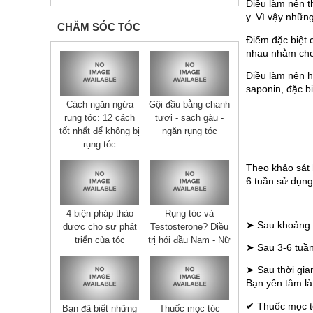
Điều làm nên t
y. Vì vậy nhữn
CHĂM SÓC TÓC
Điểm đặc biệt 
nhau nhằm cho
Điều làm nên h
saponin, đặc b
Cách ngăn ngừa
Gội đầu bằng chanh
rụng tóc: 12 cách
tươi - sạch gàu -
tốt nhất để không bị
ngăn rụng tóc
rụng tóc
Theo khảo sát
6 tuần sử dụng
4 biện pháp thảo
Rụng tóc và
➤ Sau khoảng 2
dược cho sự phát
Testosterone? Điều
triển của tóc
trị hói đầu Nam - Nữ
➤ Sau 3-6 tuần
➤ Sau thời gian
Bạn yên tâm là 
✔ Thuốc mọc tó
Bạn đã biết những
Thuốc mọc tóc