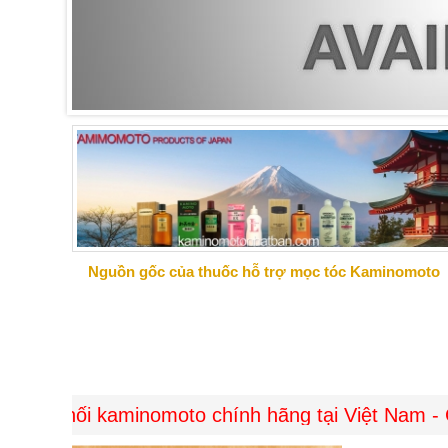
Làm thế nào để có một cặp lông mày được tỉa
Nguồn gốc của thuốc hỗ trợ mọc tóc Kaminomoto
ối kaminomoto chính hãng tại Việt Nam - Giao hàn